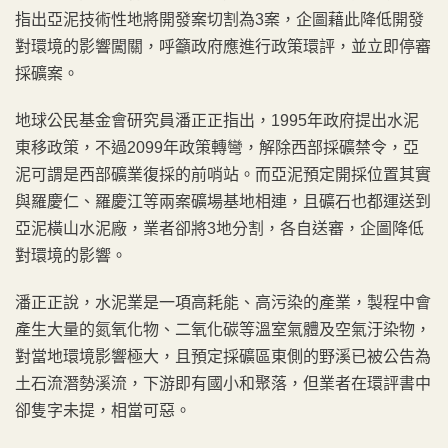
指出亞泥技術性地將開發案切割為3案，企圖藉此降低開發
對環境的影響闖關，呼籲政府應進行政策環評，並立即停審
採礦案。
地球公民基金會研究員潘正正指出，1995年政府提出水泥
東移政策，不過2099年政策轉彎，解除西部採礦禁令，亞
泥可謂是西部礦業復採的前哨站。而亞泥預定開採位置其實
與羅慶仁、羅慶江等兩案礦場基地相連，且礦石也都運送到
亞泥橫山水泥廠，業者卻將3地分割，各自送審，企圖降低
對環境的影響。
潘正正說，水泥業是一項高耗能、高污染的產業，製程中會
產生大量的氮氧化物、二氧化碳等溫室氣體及空氣汙染物，
對當地環境影響極大，且預定採礦區東側的野溪已被公告為
土石流潛勢溪流，下游即有國小和聚落，但業者在環評書中
卻隻字未提，相當可惡。