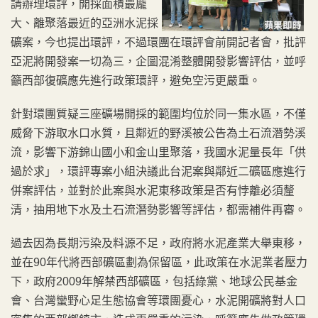
請辦理環評，開採面積最龐
大、離聚落最近的亞洲水泥採
礦案，今也提出環評，不過環團在環評會前開記者會，批評
亞泥將開發案一切為三，企圖混淆整體開發影響評估，並呼
籲西部復礦應先進行政策環評，避免空污更嚴重。
針對環團質疑三座礦場開採的範圍均位於同一集水區，不僅
威脅下游取水口水質，且鄰近的野溪被公告為土石流潛勢溪
流，影響下游錦山國小和金山里聚落，我國水泥量長年「供
過於求」，環評專案小組決議此台泥案與鄰近二礦區應進行
併案評估，並對於此案與水泥東移政策是否有悖離必須釐
清，抽用地下水及土石流潛勢影響等評估，都需補件再審。
過去因為長期污染及料源不足，政府將水泥產業大舉東移，
並在90年代將西部礦區劃為保留區，此政策在水泥業者壓力
下，政府2009年解禁西部礦區，包括綠黨、地球公民基金
會、台灣蠻野心足生態協會等環團憂心，水泥開礦將對人口