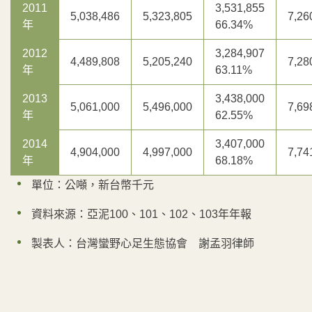
2011
3,531,855
5,038,486
5,323,805
7,26
年
66.34%
2012
3,284,907
4,489,808
5,205,240
7,28
年
63.11%
2013
3,438,000
5,061,000
5,496,000
7,69
年
62.55%
2014
3,407,000
4,904,000
4,997,000
7,74
年
68.18%
單位：公噸，新台幣千元
資料來源：亞泥100、101、102、103年年報
製表人：台灣蠻野心足生態協會 謝孟羽律師