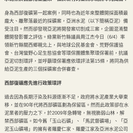
身為西部復礦第一起案例，同時也為近年來整體開採面積最
龐大、離聚落最近的採礦案，亞洲水泥（以下簡稱亞泥）備
受注目。然而卻發現亞泥將開發案切割成三案，企圖混淆整
體開發影響之評估。綠黨新竹縣議員周江杰今日（6/4）率
領新竹縣關西鄉親北上，與地球公民基金會、荒野保護協
會、台灣蠻野心足生態協會等環保團體集聚環保署前，抗議
亞泥切割環評，並呼籲環保署應依環評法第15條，將同為供
給亞泥生產的三個採礦案合併審查。
西部復礦應先進行政策環評
過去因為長期汙染及料源逐漸不足，政府將水泥產業大舉東
移，並在90年代將西部礦區劃為保留區。然而此政策卻在水
泥業者的壓力之下，於2009年急轉彎，無視脆弱山林，解
禁西部礦區。如今舊「玉山石礦」、「馬武督礦場」、「亞
泥玉山礦場」的擁有者羅慶仁家、羅慶江家及亞洲水泥公司