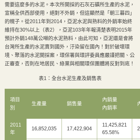
需要這麼多的水泥。本次所開採的石灰石礦所生產的水泥，
宣稱全供西部使用，絕對不外銷，但這顯然是「朝三暮四」
的幌子。從2011年到2014，亞泥水泥與熟料的外銷率始終
維持在30%以上（表2），亞泥103年年報清楚表明2015年
預計外銷148萬公噸的水泥熟料，由此可知，亞泥還是會將
台灣所生產的水泥賣到國外，汙染留在國內！對於破壞環
境、聚落的水泥開採案，環保署與環評委員應嚴謹把關、公
正審查，否則在地居民、綠黨與相關環保團體將反對到底！
表1：全台水泥生產及銷售表
項目
內銷量
生產量
銷售量
別
內銷率
2011
11,425,821
16,852,035
17,422,904
2
年
65.58%