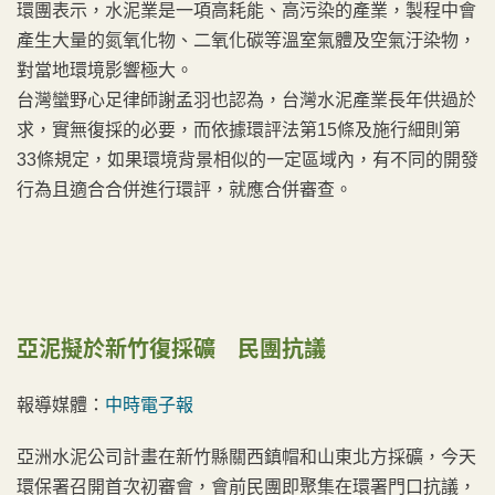
環團表示，水泥業是一項高耗能、高污染的產業，製程中會
產生大量的氮氧化物、二氧化碳等溫室氣體及空氣汙染物，
對當地環境影響極大。
台灣蠻野心足律師謝孟羽也認為，台灣水泥產業長年供過於
求，實無復採的必要，而依據環評法第15條及施行細則第
33條規定，如果環境背景相似的一定區域內，有不同的開發
行為且適合合併進行環評，就應合併審查。
亞泥擬於新竹復採礦 民團抗議
報導媒體：
中時電子報
亞洲水泥公司計畫在新竹縣關西鎮帽和山東北方採礦，今天
環保署召開首次初審會，會前民團即聚集在環署門口抗議，