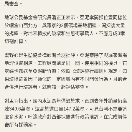
局審查。
地球公民基金會研究員潘正正表示，亞泥案開採位置同樣位
於帽盒山西北方，與羅家的2個礦場基地相連，開採後大量
的揚塵、對地表植披的破壞和生態衝擊驚人，不應分成3案
切割計算。
蠻野心足生態協會律師謝孟羽批評，亞泥案除了與羅家礦場
地理位置相連，工程顧問還是同一間、使用相同的機具，石
灰礦也都送至亞泥新竹廠；依照《環評施行細則》規定，如
果環境背景因子類似的一定區域內有不同開發行為，且適合
合併進行環評者，就應該一起評估審查。
謝孟羽指出，國內水泥長年供過於求，直到去年外銷量仍高
達349.6萬噸，遠高於進口量147.2萬噸，可見台灣不需要這
麼多水泥，呼籲政府對西部採礦進行政策環評，在完成前停
審所有採礦案。