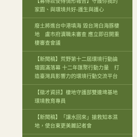
【募得款使得情形報告】守護你我的
家園、與環境共好-護生與護心
廢土將進台中港填海 毀台灣白海豚棲
地 盧市府瀆職未審查 應立即召開重
棲審查會議
【新聞稿】荒野第十二屆環境行動論
壇圓滿落幕 十二年匯聚行動力量 打
造臺灣具影響力的環境行動交流平台
【徵才資訊】棲地守護部雙連埤基地
環境教育專員
【新聞稿】「讓水回來」搶救知本濕
地，使台東更美麗記者會