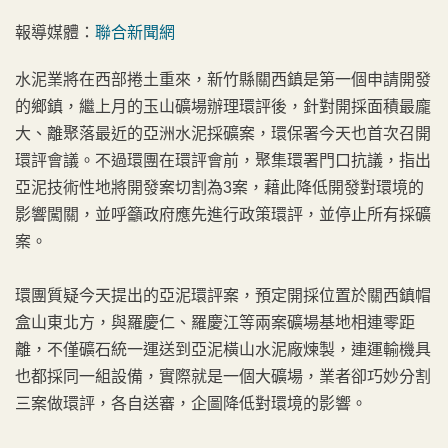
報導媒體：
聯合新聞網
水泥業將在西部捲土重來，新竹縣關西鎮是第一個申請開發
的鄉鎮，繼上月的玉山礦場辦理環評後，針對開採面積最龐
大、離聚落最近的亞洲水泥採礦案，環保署今天也首次召開
環評會議。不過環團在環評會前，聚集環署門口抗議，指出
亞泥技術性地將開發案切割為3案，藉此降低開發對環境的
影響闖關，並呼籲政府應先進行政策環評，並停止所有採礦
案。
環團質疑今天提出的亞泥環評案，預定開採位置於關西鎮帽
盒山東北方，與羅慶仁、羅慶江等兩案礦場基地相連零距
離，不僅礦石統一運送到亞泥橫山水泥廠煉製，連運輸機具
也都採同一組設備，實際就是一個大礦場，業者卻巧妙分割
三案做環評，各自送審，企圖降低對環境的影響。