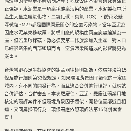
態環境的衝擊更不應切割計算！地球公民基金會研究員潘正
正強調，水泥業是一項高耗能高污染的產業。水泥製程中所
產生大量之氮氧化物、二氧化碳、臭氧（O3）、酸雨及懸
浮微粒PM2.5都是國際間最關心的空氣污染物。當年亞泥為
因應水泥業東移政策，將橫山廠的規模由兩座旋窯縮減為一
座，但若重啟採礦，勢必須要第二條旋窯加入生產，對人口
已經很密集的西部鄉鎮而言，空氣污染所造成的影響將更為
嚴重。
台灣蠻野心足生態協會的謝孟羽律師則認為，依環評法第15
條及施行細則第33條規定，如果環境背景因子類似的一定區
域內，有不同的開發行為，而且適合合併進行環評，就應該
合併評估、合併審查。本次羅慶仁、亞泥、羅慶江礦業用地
核定的環評案件不但環境背景因子類似，開發位置鄰近且相
連，又同屬採礦行為，環保署應依照環評法第15條併案審
查！