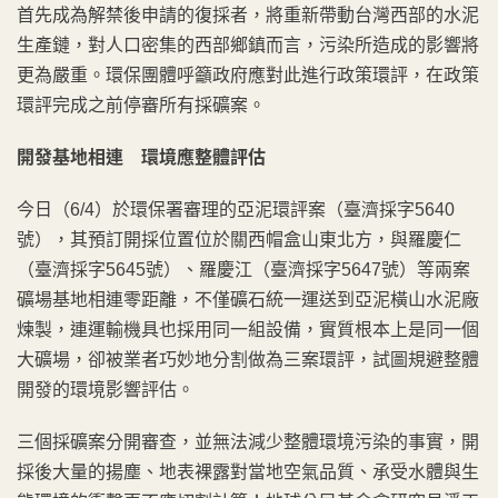
首先成為解禁後申請的復採者，將重新帶動台灣西部的水泥
生產鏈，對人口密集的西部鄉鎮而言，污染所造成的影響將
更為嚴重。環保團體呼籲政府應對此進行政策環評，在政策
環評完成之前停審所有採礦案。
開發基地相連 環境應整體評估
今日（6/4）於環保署審理的亞泥環評案（臺濟採字5640
號），其預訂開採位置位於關西帽盒山東北方，與羅慶仁
（臺濟採字5645號）、羅慶江（臺濟採字5647號）等兩案
礦場基地相連零距離，不僅礦石統一運送到亞泥橫山水泥廠
煉製，連運輸機具也採用同一組設備，實質根本上是同一個
大礦場，卻被業者巧妙地分割做為三案環評，試圖規避整體
開發的環境影響評估。
三個採礦案分開審查，並無法減少整體環境污染的事實，開
採後大量的揚塵、地表裸露對當地空氣品質、承受水體與生