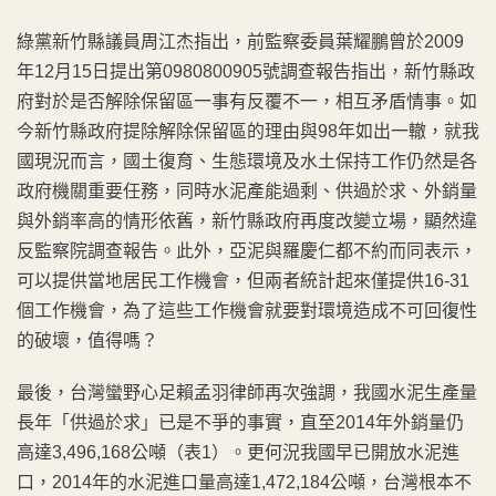
綠黨新竹縣議員周江杰指出，前監察委員葉耀鵬曾於2009
年12月15日提出第0980800905號調查報告指出，新竹縣政
府對於是否解除保留區一事有反覆不一，相互矛盾情事。如
今新竹縣政府提除解除保留區的理由與98年如出一轍，就我
國現況而言，國土復育、生態環境及水土保持工作仍然是各
政府機關重要任務，同時水泥產能過剩、供過於求、外銷量
與外銷率高的情形依舊，新竹縣政府再度改變立場，顯然違
反監察院調查報告。此外，亞泥與羅慶仁都不約而同表示，
可以提供當地居民工作機會，但兩者統計起來僅提供16-31
個工作機會，為了這些工作機會就要對環境造成不可回復性
的破壞，值得嗎？
最後，台灣蠻野心足賴孟羽律師再次強調，我國水泥生產量
長年「供過於求」已是不爭的事實，直至2014年外銷量仍
高達3,496,168公噸（表1）。更何況我國早已開放水泥進
口，2014年的水泥進口量高達1,472,184公噸，台灣根本不