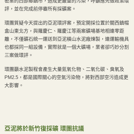
密集的西部鄉鎮市，造成更嚴重的污染，呼籲應先做政策環
評，並在完成前停審所有採礦案。
環團質疑今天提出的亞泥環評案，預定開採位置於關西鎮帽
盒山東北方，與羅慶仁、羅慶江等兩案礦場基地相連零距
離，不僅礦石統一運送到亞泥橫山水泥廠煉製，連運輸機具
也都採同一組設備，實際就是一個大礦場，業者卻巧妙分割
三案做環評。
環團籲水泥製程會產生大量氮氧化物、二氧化碳、臭氧及
PM2.5，都是國際關心的空氣污染物，將對西部空污造成更
大影響。
亞泥將於新竹復採礦 環團抗議