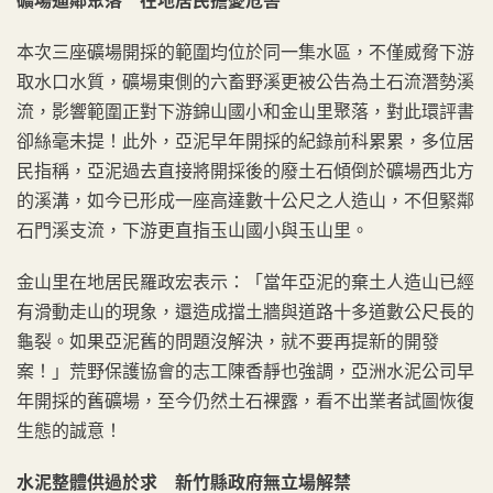
礦場逼鄰聚落 在地居民擔憂危害
本次三座礦場開採的範圍均位於同一集水區，不僅威脅下游
取水口水質，礦場東側的六畜野溪更被公告為土石流潛勢溪
流，影響範圍正對下游錦山國小和金山里聚落，對此環評書
卻絲毫未提！此外，亞泥早年開採的紀錄前科累累，多位居
民指稱，亞泥過去直接將開採後的廢土石傾倒於礦場西北方
的溪溝，如今已形成一座高達數十公尺之人造山，不但緊鄰
石門溪支流，下游更直指玉山國小與玉山里。
金山里在地居民羅政宏表示：「當年亞泥的棄土人造山已經
有滑動走山的現象，還造成擋土牆與道路十多道數公尺長的
龜裂。如果亞泥舊的問題沒解決，就不要再提新的開發
案！」荒野保護協會的志工陳香靜也強調，亞洲水泥公司早
年開採的舊礦場，至今仍然土石裸露，看不出業者試圖恢復
生態的誠意！
水泥整體供過於求 新竹縣政府無立場解禁