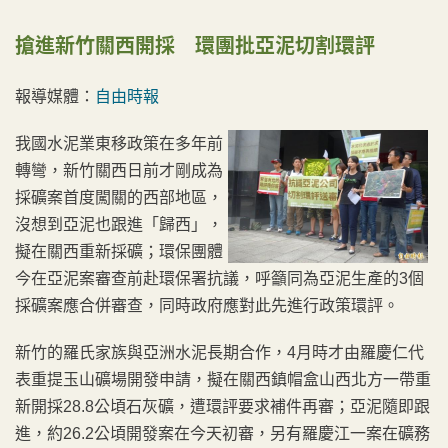
搶
進新竹關西開採 環團批亞泥切割環評
報導媒體：
自由時報
我國水泥業東移政策在多年前
轉彎，新竹關西日前才剛成為
採礦案首度闖關的西部地區，
沒想到亞泥也跟進「歸西」，
擬在關西重新採礦；環保團體
今在亞泥案審查前赴環保署抗議，呼籲同為亞泥生產的3個
採礦案應合併審查，同時政府應對此先進行政策環評。
新竹的羅氏家族與亞洲水泥長期合作，4月時才由羅慶仁代
表重提玉山礦場開發申請，擬在關西鎮帽盒山西北方一帶重
新開採28.8公頃石灰礦，遭環評要求補件再審；亞泥隨即跟
進，約26.2公頃開發案在今天初審，另有羅慶江一案在礦務