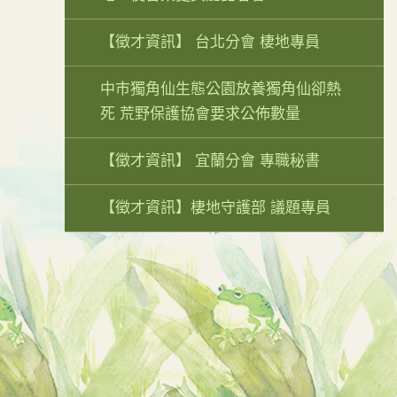
【徵才資訊】 台北分會 棲地專員
中市獨角仙生態公園放養獨角仙卻熱
死 荒野保護協會要求公佈數量
【徵才資訊】 宜蘭分會 專職秘書
【徵才資訊】棲地守護部 議題專員