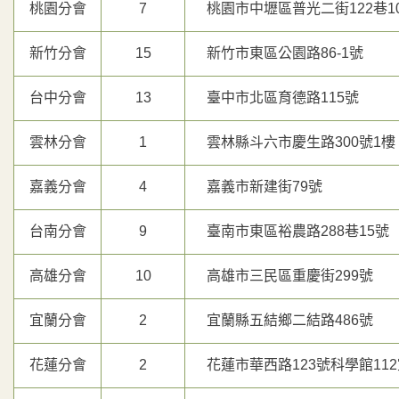
桃園分會
7
桃園市中壢區普光二街122巷1
新竹分會
15
新竹市東區公園路86-1號
台中分會
13
臺中市北區育德路115號
雲林分會
1
雲林縣斗六市慶生路300號1樓
嘉義分會
4
嘉義市新建街79號
台南分會
9
臺南市東區裕農路288巷15號
高雄分會
10
高雄市三民區重慶街299號
宜蘭分會
2
宜蘭縣五結鄉二結路486號
花蓮分會
2
花蓮市華西路123號科學館11