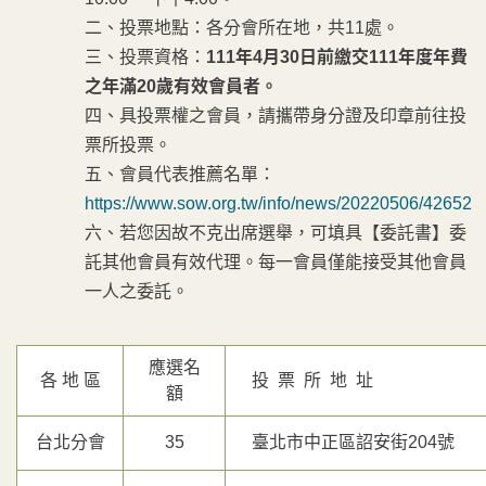
二、投票地點：各分會所在地，共11處。
三、投票資格：
111
年
4
月
30
日前繳交
111
年度年費
之年滿
20
歲有效會員者。
四、具投票權之會員，請攜帶身分證及印章前往投
票所投票。
五、會員代表推薦名單：
https://www.sow.org.tw/info/news/20220506/42652
六、若您因故不克出席選舉，可填具【委託書】委
託其他會員有效代理。每一會員僅能接受其他會員
一人之委託。
應選名
各 地 區
投 票 所 地 址
額
台北分會
35
臺北市中正區詔安街204號