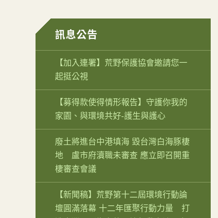
訊息公告
【加入連署】荒野保護協會邀請您一
起挺公視
【募得款使得情形報告】守護你我的
家園、與環境共好-護生與護心
廢土將進台中港填海 毀台灣白海豚棲
地 盧市府瀆職未審查 應立即召開重
棲審查會議
【新聞稿】荒野第十二屆環境行動論
壇圓滿落幕 十二年匯聚行動力量 打