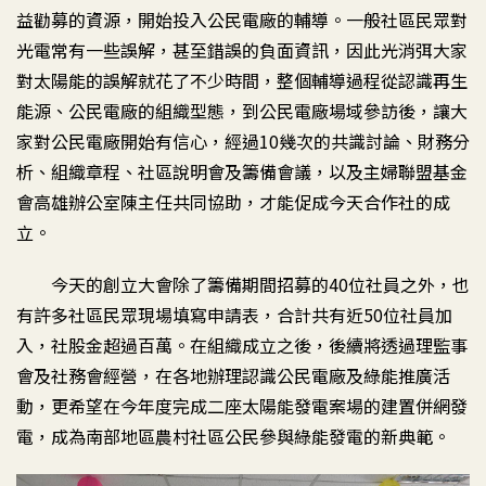
益勸募的資源，開始投入公民電廠的輔導。一般社區民眾對
光電常有一些誤解，甚至錯誤的負面資訊，因此光消弭大家
對太陽能的誤解就花了不少時間，整個輔導過程從認識再生
能源、公民電廠的組織型態，到公民電廠場域參訪後，讓大
家對公民電廠開始有信心，經過10幾次的共識討論、財務分
析、組織章程、社區說明會及籌備會議，以及主婦聯盟基金
會高雄辦公室陳主任共同協助，才能促成今天合作社的成
立。
今天的創立大會除了籌備期間招募的40位社員之外，也
有許多社區民眾現場填寫申請表，合計共有近50位社員加
入，社股金超過百萬。在組織成立之後，後續將透過理監事
會及社務會經營，在各地辦理認識公民電廠及綠能推廣活
動，更希望在今年度完成二座太陽能發電案場的建置併網發
電，成為南部地區農村社區公民參與綠能發電的新典範。