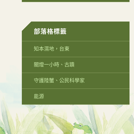
部落格標籤
知本濕地，台東
關燈一小時、古蹟
守護陸蟹、公民科學家
能源