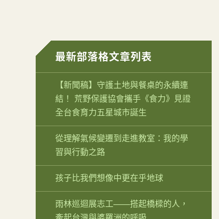
最新部落格文章列表
【新聞稿】守護土地與餐桌的永續連
結！ 荒野保護協會攜手《食力》見證
全台食育力五星城市誕生
從理解氣候變遷到走進教室：我的學
習與行動之路
孩子比我們想像中更在乎地球
雨林巡迴展志工——搭起橋樑的人，
牽起台灣與婆羅洲的呼吸