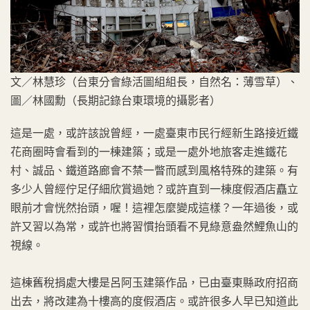
文／林慧珍（台東分會綠活圖組組長，自然名：薄雪草）、
圖／林國勳（長期記錄台東環境的攝影者）
這是一處，或許該說曾經，一處臺東市民行經新生路接近鐵
花商圈時會看到的一棟建築；或是一處外地旅客走進鐵花
村、誠品、鐵道路廊會不禁一瞥而感到風格特殊的建築。有
多少人曾經佇足仔細欣賞過她？或許直到一棟度假酒店矗立
眼前才會恍然抬頭，喔！這裡怎麼變成這樣？一年過後，或
許又習以為常，或許也將習慣抬頭看不見綠意盎然鯉魚山的
視線。
這棟舊稅捐處大樓是呂阿玉建築作品，已由臺東縣政府招商
出去，將改建為十樓高的度假酒店。或許很多人早已知道此