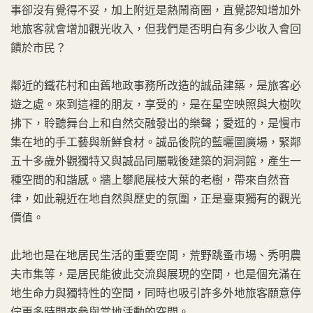
事卻沒有覺得不妥，加上附近是熱鬧商圈，直覺認知增加外
地旅客就會增加觀光收入，但我們是否明白有多少收入會回
饋於市民？
鄰近的鐵花村和由舊地政事務所改造的誠品建築，是旅客必
遊之處。來到這裡的朋友，享受的，是在星空映照與大樹吹
拂下，聆聽舞台上和自然交融發出的樂聲；愛逛的，是慢市
集在地的手工藝與新鮮食材。誠品後院的藍曬圖廣場，緊鄰
五十多歲外觀獨特又與誠品同屬戰後建築的洞洞館，產生一
種空間的和諧感。牆上攀爬展枝大葉的老樹，帶來自然音
律，如此親近在地自然與歷史的氛圍，正是臺東獨有的觀光
價值。
此地也是在地居民生活的重要空間，荒野跳蚤市場、秀明農
夫市集等，是居民能彼此交流與展現的空間，也是個充滿在
地生命力與獨特性的空間，同時也吸引許多外地旅客願意停
佇更多時間來參與當地活動的空間。