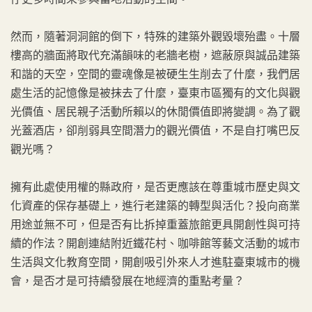
然而，隨著洞洞館的倒下，特殊的建築外觀毀壞殆盡。十層
樓高的牆面將取代充滿韻味的老牆老樹，遮蔽原與誠品建築
和諧的天空，空間的靈魂像是被硬生生削去了什麼，我們居
處生活的記憶像是被抹去了什麼，臺東市區獨有的文化與觀
光價值、居民親子活動所賴以的休閒價值即將變調。為了觀
光蓋酒店，卻削弱具空間潛力的觀光價值，不是自打嘴巴反
觀光嗎？
擁有此處使用權的縣政府，是否更應該在尊重城市歷史與文
化資產的保存基礎上，進行老建築的轉型與活化？投向商業
用途並無不可，但是否有比拆掉重蓋旅館更具開創性與可持
續的作法？開創連結附近鐵花村、咖啡館等藝文活動的城市
生活與文化教育空間，開創吸引外來人才進駐臺東城市的機
會，是否才是可持續發展在地經濟的重點考量？