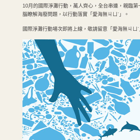
10月的國際淨灘行動，萬人齊心，全台串連，親臨
腦瞭解海廢問題，以行動落實「愛海無ㄐㄩˋ」。
國際淨灘行動場次即將上線，敬請留意「愛海無ㄐㄩˋ