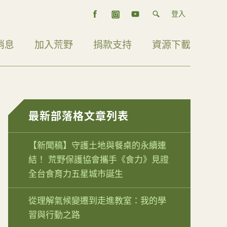
登入
消息
加入荒野
捐款支持
資源下載
最新部落格文章列表
【新聞稿】守護土地與餐桌的永續連
結！ 荒野保護協會攜手《食力》見證
全台食育力五星城市誕生
從理解氣候變遷到走進教室：我的學
習與行動之路