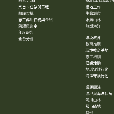
關於荒野
我們正在做的
宗旨、任務與章程
棲地工作
組織架構
生態城市
志工群組任務與介紹
永續山林
榮耀與肯定
無塑海洋
年度報告
環境教育
全台分會
教育推廣
環境教育基地
志工培訓
倡議活動
地球守護行動
海洋守護行動
議題關注
濕地與海洋保育
河川山林
都市綠地
其他