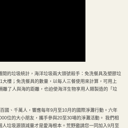
灘間的垃圾統計，海洋垃圾兩大頭號殺手：免洗餐具及塑膠垃
101大樓；免洗餐具的數量，以每人三餐使用來計算，可用上
僅隔離了人與海的距離，也迫使海洋生物享用人類製造的「垃
全球百國、千萬人，響應每年9月至10月的國際淨灘行動。六年
000位的大小朋友，攜手參與20至30場的淨灘活動。 我們相
個人垃圾源頭減量才是愛海根本。荒野邀請您一同加入9月至