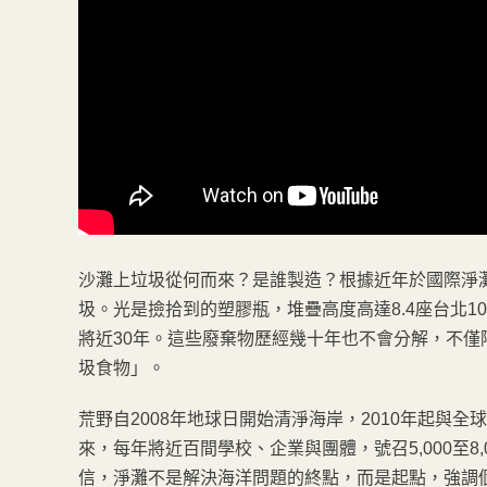
沙灘上垃圾從何而來？是誰製造？根據近年於國際淨
圾。光是撿拾到的塑膠瓶，堆疊高度高達8.4座台北
將近30年。這些廢棄物歷經幾十年也不會分解，不
圾食物」。
荒野自2008年地球日開始清淨海岸，2010年起與
來，每年將近百間學校、企業與團體，號召5,000至8,
信，淨灘不是解決海洋問題的終點，而是起點，強調