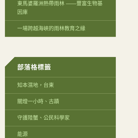
東馬婆羅洲熱帶雨林 ——豐富生物基
因庫
一場跨越海峽的雨林教育之緣
部落格標籤
知本濕地，台東
關燈一小時、古蹟
守護陸蟹、公民科學家
能源