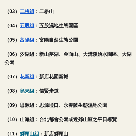
（03）
二格組
：二格山
（04）
五股組
：五股濕地生態園區
（05）
富陽組
：富陽自然生態公園
（06）
汐湖組：新山夢湖、金面山、大溝溪治水園區、大湖
公園
（07）
花新組
：新店花園新城
（08）
烏來組
：信賢步道
（09）
思源組：思源埡口、永春陂生態濕地公園
（10）
山海組：台北都會公園或近郊山區之平日導覽
（11）
獅頭山組
：新店獅頭山