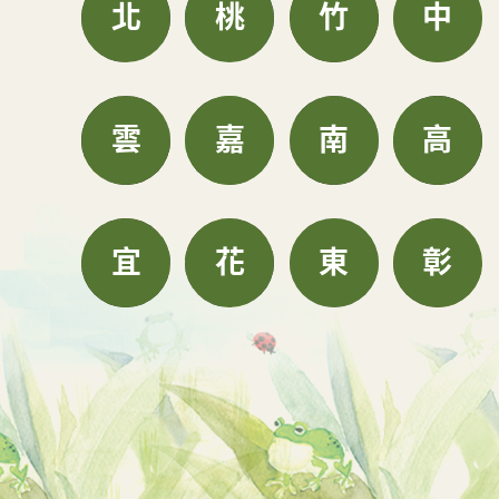
北
桃
竹
中
雲
嘉
南
高
宜
花
東
彰