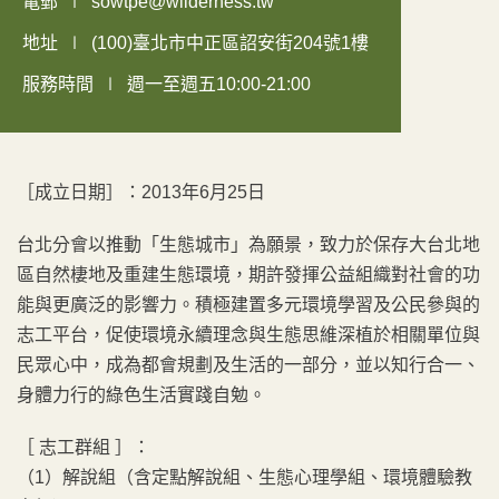
電郵
sowtpe@wilderness.tw
地址
(100)臺北市中正區詔安街204號1樓
服務時間
週一至週五10:00-21:00
［成立日期］：2013年6月25日
台北分會以推動「生態城市」為願景，致力於保存大台北地
區自然棲地及重建生態環境，期許發揮公益組織對社會的功
能與更廣泛的影響力。積極建置多元環境學習及公民參與的
志工平台，促使環境永續理念與生態思維深植於相關單位與
民眾心中，成為都會規劃及生活的一部分，並以知行合一、
身體力行的綠色生活實踐自勉。
［ 志工群組 ］：
（1）解說組（含定點解說組、生態心理學組、環境體驗教