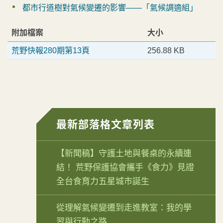
都市行道樹對氣候變遷的影響——「氣候調適組」
附加檔案
大小
荒野快報280期第13頁
256.88 KB
最新部落格文章列表
【新聞稿】守護土地與餐桌的永續連
結！ 荒野保護協會攜手《食力》見證
全台食育力五星城市誕生
從理解氣候變遷到走進教室：我的學
習與行動之路