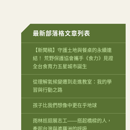
最新部落格文章列表
【新聞稿】守護土地與餐桌的永續連
結！ 荒野保護協會攜手《食力》見證
全台食育力五星城市誕生
從理解氣候變遷到走進教室：我的學
習與行動之路
孩子比我們想像中更在乎地球
雨林巡迴展志工——搭起橋樑的人，
牽起台灣與婆羅洲的呼吸