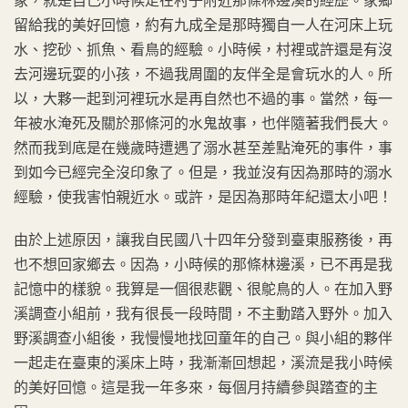
象，就是自己小時候走在村子附近那條林邊溪的經歷。家鄉
留給我的美好回憶，約有九成全是那時獨自一人在河床上玩
水、挖砂、抓魚、看鳥的經驗。小時候，村裡或許還是有沒
去河邊玩耍的小孩，不過我周圍的友伴全是會玩水的人。所
以，大夥一起到河裡玩水是再自然也不過的事。當然，每一
年被水淹死及關於那條河的水鬼故事，也伴隨著我們長大。
然而我到底是在幾歲時遭遇了溺水甚至差點淹死的事件，事
到如今已經完全沒印象了。但是，我並沒有因為那時的溺水
經驗，使我害怕親近水。或許，是因為那時年紀還太小吧！
由於上述原因，讓我自民國八十四年分發到臺東服務後，再
也不想回家鄉去。因為，小時候的那條林邊溪，已不再是我
記憶中的樣貌。我算是一個很悲觀、很鴕鳥的人。在加入野
溪調查小組前，我有很長一段時間，不主動踏入野外。加入
野溪調查小組後，我慢慢地找回童年的自己。與小組的夥伴
一起走在臺東的溪床上時，我漸漸回想起，溪流是我小時候
的美好回憶。這是我一年多來，每個月持續參與踏查的主