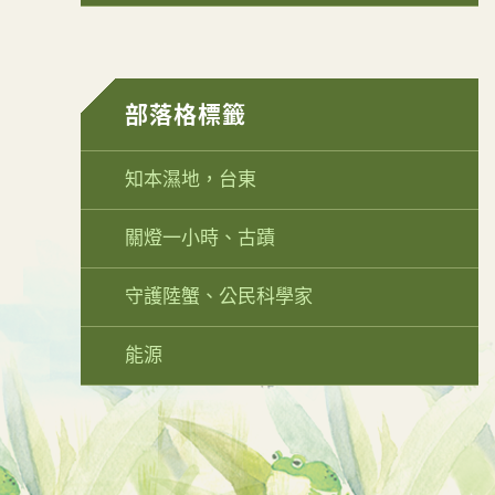
部落格標籤
知本濕地，台東
關燈一小時、古蹟
守護陸蟹、公民科學家
能源