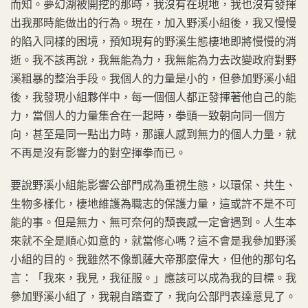
而知。夢幻湖被開挖的那時，我沒有在現地，我也沒有發揮
出我那時能做出的行為。現在，加入野溪小組後，我又慢慢
的陷入同樣的困境，預知現有的野溪生態棲地即將慢慢的消
逝。我不該再說，我無能為力，我無能為力去改變政府對野
溪粗暴的整治手段。我個人的力量是小的，但參加野溪小組
後，我發現小組夥伴中，每一個個人都正發揮著他自己的能
力，當個人的力量集合在一起時，拳頭一致朝向同一個方
向，甚至是同一點出力時，那讓人感到無力的個人力量，就
不再是沒有影響力的對空揮拳而已。
要說野溪小組能影響公部門成為重視生態，以環保、共生、
生物多樣化，棲地維護為職志的保護力量，這或許不是不可
能的事。但是無力、無可奈何的頹喪感一定會遇到。人生本
來就不全是順心如意的，就當修心嗎？這不會是我參加野溪
小組的目的。我雖然不像凱薩大帝那麼偉大，但他的那句名
言：「我來，我見，我征服。」應該可以成為我的目標。我
參加野溪小組了，我親自踏查了，我向公部門表達意見了。