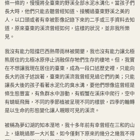
條一條的，慢慢將全臺東的野溪全部水泥水溝化。當孩子們
長大時，他們只能去聽曾經知道、接觸過臺東野溪之美的
人，以口頭或者有幸被影像記錄下來的二手或三手資料去知
道，原來臺東的溪流曾經如何，這樣的狀況，並非我所樂
見。
我沒有能力阻擋巴西熱帶雨林被開墾，我也沒有能力讓北極
熊居住的北極冰原停止消融保存牠們生存的棲地。但，我實
在不想讓我現在居住的臺東，成為一段口述歷史裡，只能向
長大的孩子述說著，臺東的溪流我曾經見過它們的美；只能
讓長大後的孩子看著水泥化的臭水溝，要他們想像這曾經是
條生態豐富，有魚群水中游動，有蝦蟹在溪床中爬行，空中
有蜻蜓飛舞，不同的季節植被呈現不同的樣貌，四季的輪轉
是以生命的形態變化讓人親眼可見的溪流。
被稱為夢幻湖的知本溼地，我十多年前有幸曾經在三和的山
上，遠眺過那一大片藍，如今僅剩下原來的幾分之幾我不得