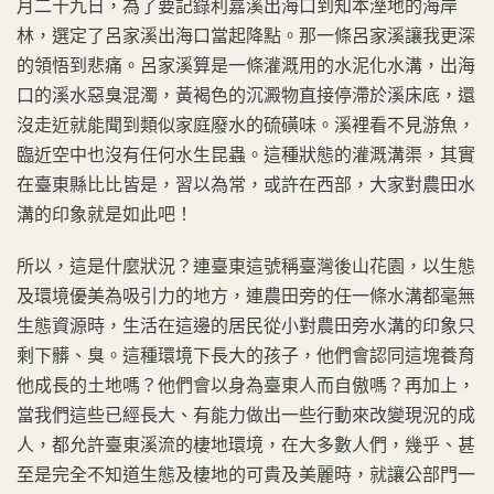
月二十九日，為了要記錄利嘉溪出海口到知本溼地的海岸
林，選定了呂家溪出海口當起降點。那一條呂家溪讓我更深
的領悟到悲痛。呂家溪算是一條灌溉用的水泥化水溝，出海
口的溪水惡臭混濁，黃褐色的沉澱物直接停滯於溪床底，還
沒走近就能聞到類似家庭廢水的硫磺味。溪裡看不見游魚，
臨近空中也沒有任何水生昆蟲。這種狀態的灌溉溝渠，其實
在臺東縣比比皆是，習以為常，或許在西部，大家對農田水
溝的印象就是如此吧！
所以，這是什麼狀況？連臺東這號稱臺灣後山花園，以生態
及環境優美為吸引力的地方，連農田旁的任一條水溝都毫無
生態資源時，生活在這邊的居民從小對農田旁水溝的印象只
剩下髒、臭。這種環境下長大的孩子，他們會認同這塊養育
他成長的土地嗎？他們會以身為臺東人而自傲嗎？再加上，
當我們這些已經長大、有能力做出一些行動來改變現況的成
人，都允許臺東溪流的棲地環境，在大多數人們，幾乎、甚
至是完全不知道生態及棲地的可貴及美麗時，就讓公部門一