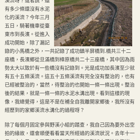
溪流呀？或者說，還
有多少條還沒有水泥
化的溪流？今年三月
五日，騎著機車從臺
東市到長濱。從進入
成功開始，除了漏記
錄的小馬橋之外，一共記錄了成功鎮半屏橋到.橋共三十二
座橋，長濱鄉從旦滿橋到樟原橋共二十三座橋，其中因為雨
勢太大以致於有一些橋沒有記錄到。光是成功加長濱至少就
有五十五條溪流。這五十五條溪流有完全沒有整治的，也有
已經被整治的，當然，待整治的也開始一條一條出現。整治
後的結果，就是一條一條的水泥水溝出現。看到這樣的現
像，我總覺得，這是不是在補全自我離開家鄉後，我所沒有
經歷到的家鄉溪流水溝化的過程呀？
除了每個月固定參與野溪小組的踏查，我自己因為要外出空
拍的緣故，還會順便看看當天所經過的溪流狀況。去年十一