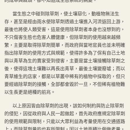
的成本與麻煩，卻不知造成生態系統的病變。
當生態之中碰到除草劑，使土壤惡化，動植物無法生
存，甚至是經由雨水使除草劑透過土壤進入河流返回上游，
最後也將使人類受害，這是使用除草劑者本身也沒想到的，
不只傷害生態也危害人體健康，但除草劑的使用越來越頻
繁，主要是取得除草劑簡單，而政府與當地官員也並未明確
指出除草劑的使用方式與規範，使得許多為了保有自己土地
與以青草為生的賣家受到侵害，主要是當土壤接觸除草劑之
後，使得這塊土壤難以再長出青草，最後土壤變廢墟；而以
青草維生的店家，都是以草叢中稀有的植物中採取的，但只
要經過除草劑的接觸，全部都會毀於一旦，不但稀有植物難
以生長更是絕種的前兆。
以上原因皆由除草劑的出現，該如何制約與防止除草劑
的侵犯，因從政府與人民一起做起，首先政府應規定除草劑
的使用規範與限制，只能以大眾利益為考量使用在交通道路
上，而除草劑量的也有所限制，因以土地面積比例做考量，