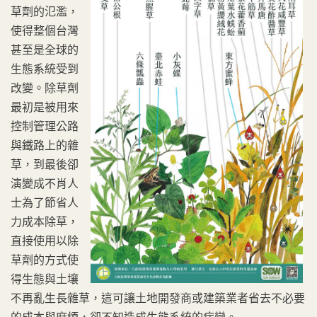
草劑的氾濫，
使得整個台灣
甚至是全球的
生態系統受到
改變。除草劑
最初是被用來
控制管理公路
與鐵路上的雜
草，到最後卻
演變成不肖人
士為了節省人
力成本除草，
直接使用以除
草劑的方式使
得生態與土壤
不再亂生長雜草，這可讓土地開發商或建築業者省去不必要