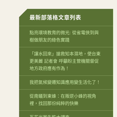
最新部落格文章列表
點亮環境教育的微光: 從省電俠到與
樹做朋友的綠色實踐
「讓水回來」搶救知本濕地，使台東
更美麗 記者會 呼籲盼主管機關督促
地方政府應有作為！
我把氣候變遷知識應用變生活化了！
從南蟻到東蜂：在叛逆小蜂的視角
裡，找回那份純粹的快樂