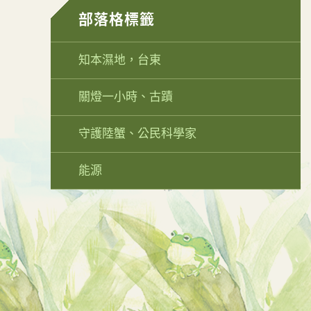
部落格標籤
知本濕地，台東
關燈一小時、古蹟
守護陸蟹、公民科學家
能源