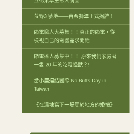
互花米草生態大調查
荒野3 號地——苗栗獅潭正式揭牌！
節電職人大募集！！真正的節電，從
檢視自己的電器需求開始
節電達人募集中！！ 原來我們家藏著
一隻 20 年的吃電怪獸？!
當小鹿連結國際:No Butts Day in
Taiwan
《在濕地寫下一場屬於地方的婚禮》