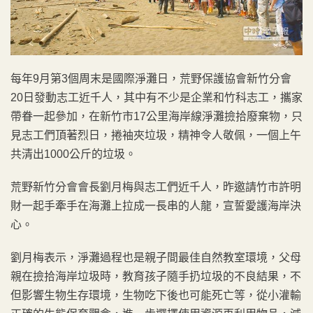
每年9月第3個周末是國際淨灘日，荒野保護協會新竹分會
20日發動志工近千人，其中有不少是企業和竹科志工，攜家
帶眷一起參加，在新竹市17公里海岸線淨灘撿拾廢棄物，只
見志工們頂著烈日，捲袖夾垃圾，精神令人敬佩，一個上午
共清出1000公斤的垃圾。
荒野新竹分會會長劉月梅與志工們近千人，昨邀請竹市許明
財一起手牽手在海灘上拉成一長串的人龍，宣誓愛護海岸決
心。
劉月梅表示，淨灘過程也是親子間最佳自然教室環境，父母
親在撿拾海岸垃圾時，教育孩子隨手扔垃圾的不良結果，不
但影響生物生存環境，生物吃下後也可能死亡等，從小灌輸