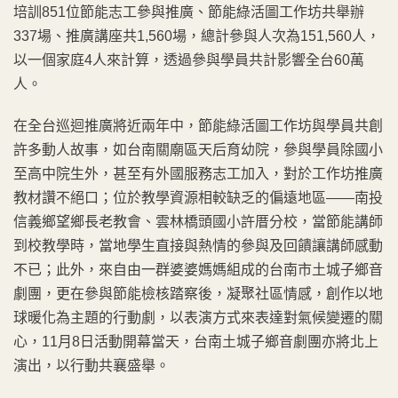
培訓851位節能志工參與推廣、節能綠活圖工作坊共舉辦
337場、推廣講座共1,560場，總計參與人次為151,560人，
以一個家庭4人來計算，透過參與學員共計影響全台60萬
人。
在全台巡迴推廣將近兩年中，節能綠活圖工作坊與學員共創
許多動人故事，如台南關廟區天后育幼院，參與學員除國小
至高中院生外，甚至有外國服務志工加入，對於工作坊推廣
教材讚不絕口；位於教學資源相較缺乏的偏遠地區——南投
信義鄉望鄉長老教會、雲林橋頭國小許厝分校，當節能講師
到校教學時，當地學生直接與熱情的參與及回饋讓講師感動
不已；此外，來自由一群婆婆媽媽組成的台南市土城子鄉音
劇團，更在參與節能檢核踏察後，凝聚社區情感，創作以地
球暖化為主題的行動劇，以表演方式來表達對氣候變遷的關
心，11月8日活動開幕當天，台南土城子鄉音劇團亦將北上
演出，以行動共襄盛舉。