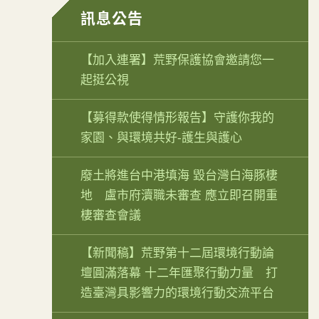
訊息公告
【加入連署】荒野保護協會邀請您一
起挺公視
【募得款使得情形報告】守護你我的
家園、與環境共好-護生與護心
廢土將進台中港填海 毀台灣白海豚棲
地 盧市府瀆職未審查 應立即召開重
棲審查會議
【新聞稿】荒野第十二屆環境行動論
壇圓滿落幕 十二年匯聚行動力量 打
造臺灣具影響力的環境行動交流平台