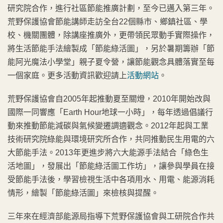
研究院合作，進行社區節能推廣計劃，至今已邁入第三年。
荒野保護協會節能講師走訪全台22個縣市、鄉鎮社區、學
校、機關團體，除講座推廣外，更帶領民眾動手實際操作，
將生活節能手法繪製成「節能綠活圖」，另於暑期籌辦「節
能阿光魔法小學堂」親子夏令營，讓節能觀念具體落實至每
一個家庭。更多活動資訊歡迎請上
活動網站
。
荒野保護協會自2005年起推動夏至關燈，2010年開始改與
國際一同響應「Earth Hour地球一小時」，每年透過倡議行
動來推動節能減碳與氣候變遷調適觀念。2012年起與工業
技術研究院綠能與環境研究所合作，共同推動民生用電的六
大節能手法。2013年更進步將六大能源手法結合「綠色生
活地圖」，發展出「節能綠活圖工作坊」，讓參與學員在接
受節能手法後，學習檢視生活中各項用水、用電、能源消耗
情形，繪製「節能綠活圖」來檢核與提醒。
三年來在經濟部能源局指導下荒野保護協會與工研院合作共