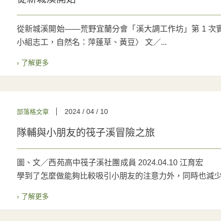
從新城溪開始——荒野宜蘭分會「溪大調工作坊」第 1 次
小組志工，自然名：萍蓬草、黃豆〉 文／...
› 了解更多
2024 / 04 / 10
部落格文章
隊輔與小朋友的筏子溪冒險之旅
圖、文／西苑高中筏子溪社團成員 2024.04.10 江
學到了怎麼做能夠比較吸引小朋友的注意力外，同時也減少了
› 了解更多