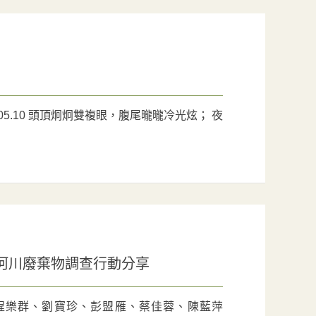
.05.10 頭頂炯炯雙複眼，腹尾曨曨冷光炫； 夜
河川廢棄物調查行動分享
國明、程樂群、劉寶珍、彭盟雁、蔡佳蓉、陳藍萍