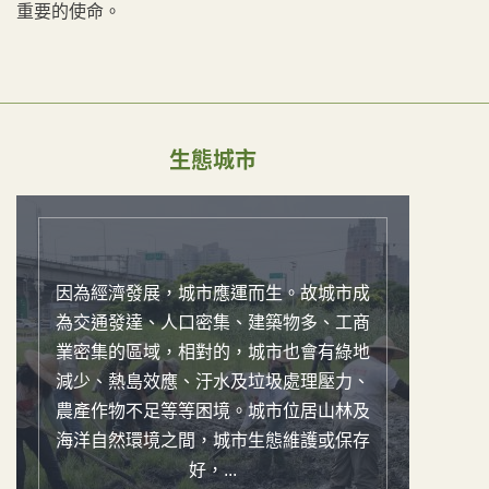
重要的使命。
生態城市
因為經濟發展，城市應運而生。故城市成
為交通發達、人口密集、建築物多、工商
業密集的區域，相對的，城市也會有綠地
減少、熱島效應、汙水及垃圾處理壓力、
農產作物不足等等困境。城市位居山林及
海洋自然環境之間，城市生態維護或保存
好，...