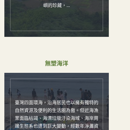
嶼的珍藏，...
無塑海洋
臺灣四面環海，沿海居民也以擁有獨特的
自然資源及便利的生活圈為傲。但近海漁
業面臨枯竭、海漂垃圾汙染海域、海岸周
邊生態系也遭到巨大變動，經數年淨灘資