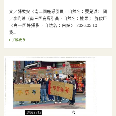
文／蘇柔安〈南二團鹿導引員，自然名：嬰兒淚〉 圖
／李昀臻〈南三團鹿導引員，自然名：榛果 〉 施俊臣
〈高一團蜂攝影，自然名：白鯨〉 2026.03.10
我...
› 了解更多