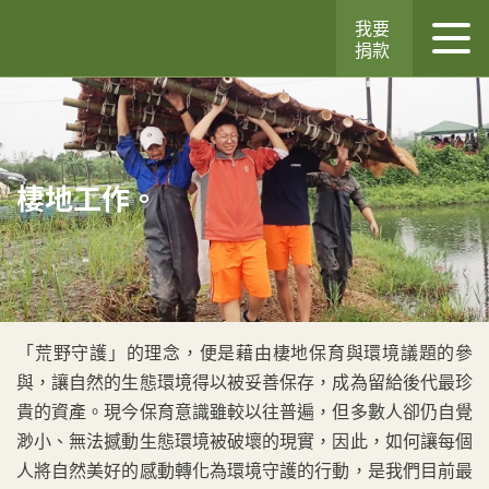
我要
捐款
棲地工作。
「荒野守護」的理念，便是藉由棲地保育與環境議題的參
與，讓自然的生態環境得以被妥善保存，成為留給後代最珍
貴的資產。現今保育意識雖較以往普遍，但多數人卻仍自覺
渺小、無法撼動生態環境被破壞的現實，因此，如何讓每個
人將自然美好的感動轉化為環境守護的行動，是我們目前最