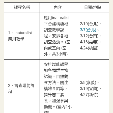
課程名稱
內容
日期/地點
應用inaturalist
平台建構棲地
2/19(台北)、
調查教學課
3/7(台北)
、
1、inaturalist
程，安排各地
3/12(台南)、
應用教學
調查活動。 (室
4/16(嘉義)、
內或室內+室
4/24(桃園)
外，共3小時)
安排增能課程
如各類群生物
認識、自然觀
察方法、關注
3/5(嘉義)、
2、調查增能課
棲地介紹等，
3/19(宜蘭)、
程
提升志工素
4/27(新竹)
養，加強參與
動機。(室內2小
時)