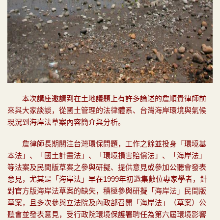
本次講座邀請到在土地議題上有許多論述的詹順貴律師前
來與大家談談，從國土管理的法律體系、台灣海岸環境與氣候
現況到海岸法草案內容簡介與分析
。
詹律師
長期關注台灣環保問題，
工作之餘並投身「環境基
本法」、「國土計畫法」、「環境損害賠償法」、「海岸法」
等法案及民間版草案之參與研擬、提供意見或參加公聽會發表
意見，尤其是「海岸法」早在1999年初邀集數位專家學者，針
對官方版海岸法草案的缺失，積極參與研擬「海岸法」民間版
草案，且多次參與立法院及內政部召開「海岸法」（草案）公
聽會並發表意見，受行政院環境保護署聘任為第六屆環境影響