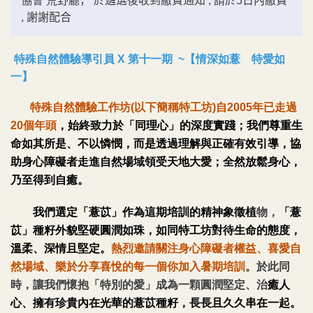
協會 荒野廳， 於遴選後收到繳費通知 , 請於5日內繳費
, 謝謝配合
特殊自然體驗導引員
X
第十一期
~
【
情深如薏 特愛如
一】
特殊自然體驗工作坊(以下簡稱特工坊)自2005年已走過
20個年頭
，始終致力於「同理心」的深度實踐；我們尊重生
命如其所是、不以憐憫，而是透過理解與正確有效引導，協
助身心障礙者走進自然場域領受天地大愛；全然放鬆身心，
乃至得到自癒。
我們選定「薏苡」作為這期培訓的精神象徵植
物，
「薏
苡」種籽外貌堅硬圓潤如珠，如同特工坊對待生命的態度，
溫柔、深情且堅定。
熱烈邀請關注身心障礙者權益、喜愛自
然場域、樂於分享喜悅的每一個你加入暑期培訓
。於此同
時，讓我們懷抱「特別的愛」成為一顆圓潤堅定、治
癒人
心、擁有珍貴內在光華的薏苡種籽，長長且久久串在一起。