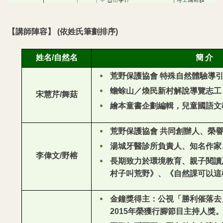
【講師陣容】 (依姓氏筆劃排序)
姓名
/
自然名
簡
介
荒野保護協會 特殊自然體驗導
蟾蜍山／煥民新村解說導覽志工
宋慧芹/舞菇
繪本童書企劃編輯，兒童國語文
荒野保護協會 共同創辦人、榮
湯城牙醫診所負責人、知名作家
李偉文/野榕
長期致力於環境教育、親子閱讀
村子叫荒野》、《自然課可以這
金鐘獎得主：公視「勝利催落去
2015年榮獲行腳節目主持人獎