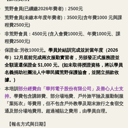
荒野會員(已續繳2026年費者)：2500元
荒野會員(未繳本年度年費者)：3500元(含年費1000 元與課
程費2500元)
非荒野會員：4500元 (含入會費1000元、年費1000元、課
程費2500元)
保證金:另收1000元
。
學員於結訓完成並於當年度（2026
年）12月底前完成兩次服勤實習者，另頒發正式服務證並
全額退還保證金 $1,000 元。(如未取得授證資格，將以學員
名義捐助社團法人中華民國荒野保護協會，並開立捐款收
據。)
本培訓
部分經費由「華邦電子股份有限公司」及善心人士支
持。
學費包含講師費、部分場地費、戶外旅平險及服勤制服
「葉拓衣」等費用，但不包含戶外教學及期末旅行之食宿交
通及部分場地費用。超過補貼之費用，由學員自理。
【報名方式與日期】