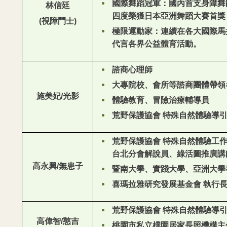
國際舞蹈冠軍：國內首支身障舞
林信廷
四度榮獲日本亞洲舞蹈大賽首獎
(視障鬥士)
極限運動家：連續在各大國際馬
代言各界公益體育活動。
諮商心理師
大專院校、會所等諮商團體帶領
施美妃/
光影
體驗教育、冒險治療輔導員
荒野保護協會 特殊自然體驗導
荒野保護協會 特殊自然體驗工
台北分會解說員、綠活圖推廣講
高永興/無患子
暨南大學、實踐大學、亞洲大學
喜瑪拉雅研究發展基金會 執行
荒野保護協會 特殊自然體驗導
高偉智/憨吉
桃園市私立樸園居家長照機構主