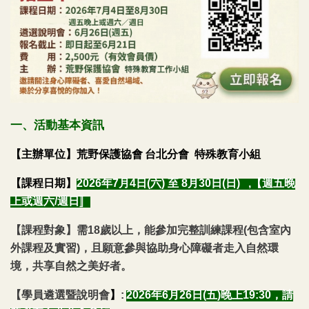
一、活動基本資訊
【主辦單位】
荒野保護協會
台北分會 特殊教育小組
【課程日期】
2026
年7月4日(六) 至 8月30日(日) ,
【
週五晚
上或
週
六/週日〛
【課程對象】
需18歲以上，能參加完整訓練課程(包含室內
外課程及實習)，且願意參與協助身心障礙者走入自然環
境，共享自然之美好者。
【學員遴選暨說明會
】
:
2026
年6月26日(五)晚上19:30，請