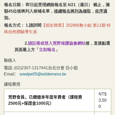
報名日期： 即日起受理網路報名至 6/21（週日） 截止，滿
額45位後將列入候補名單
，
，
後續報名將列為備取
依序通
。
知
報名方式：
1.
請詳閱
【招生簡章】2026特教小組 第11期 特
殊自然體驗導引員
2.
請註冊或登入荒野保護協會網站
後，直接點選
頁面最上方「
立刻報名
」
聯絡人
電話:
(02)2307-1317#41台北分會 白小姐
Email：
sowtpe05@wilderness.tw
課程費用
NT$
荒野會員，已續繳本年度年費者（課程費
3,50
2500元+保證金1000元）
0