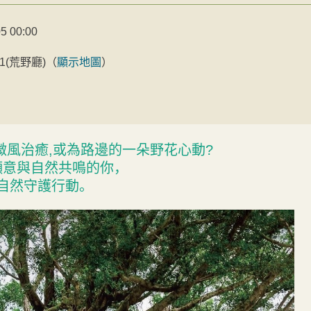
5 00:00
1(荒野廳)
（
顯示地圖
）
微風治癒,或為路邊的一朵野花心動?
願意與自然共鳴的你，
自然守護行動。