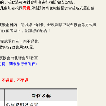
的，活動過程將對參與者進行拍照/錄影記錄，
參加者視同
同意
現場照片肖像權授權於會後各式露出使
取後兩日內
，請以線上刷卡、郵政劃撥或親至協會等方式繳
由候補者遞上，謝謝您的配合！
法完成課程者，恕不退費。
酌收行政費用500元。
護協會台北總會B1教室
期初、期末旅行含過夜)
、不遲到、不早退