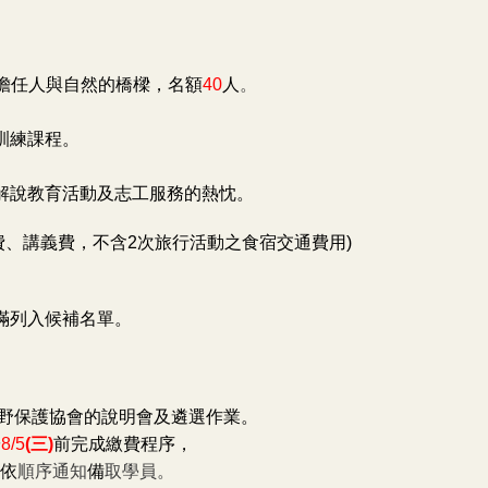
擔任人與自然的橋樑，名額
40
人
。
。
訓練課程。
。
解說教育活動及志工服務的熱忱。
費、講義費，不含2次旅行活動之食宿交通費用)
滿列入候補名單。
野保護協會的說明會及遴選作業。
於
8/5
(
三)
前完成繳費程序，
依
順序通知
備
取學員。