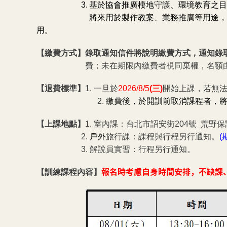
3.
基於協會推廣棲地
守護
、環境教育之目
將來用於製作教案、業務推廣等用途，凡
用。
【繳費方式】錄取通知信件將說明繳費方式，通知錄
費；未在期限內繳費者視同棄權，名額
【退費標準】
1.
一旦於
2026/8/5
(
三)
開始上課，若無
2.
繳費後，於開訓前取消課程者，將
【上課地點】
1.
室內課：台北市詔安街204號 荒野保
2.
戶外
旅行課：課程與行程另行通知。
(
3.
解說員實習：行程另行通知。
【訓練課程內容】
報名時考慮自身時間安排，不缺課