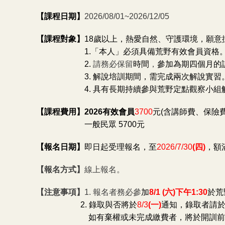
【課程日期】
2026/08/01~2026/12/05
【課程對象】
18
歲以上，熱愛自然、守護環境，願意
1.
「本人」必須具備荒野有效會員資格
2.
請務必保留
時間
，
參加為期四個月的
3.
解說培訓期間，需完成兩次解說實習
4.
具有長期持續參與荒野定點觀察小組
【課程費用】2026有效會員
3700
元(含講師費、保險
一般民眾 5700元
【報名日期】
即日起受理報名，至
2026/7/30
(
四)
，額
【報名方式】
線上報名。
【注意事項】
1.
報名者務必參
加
8/1 (
六)下午1:30
於荒
2.
錄取與否將於
8/3
(
一)
通知，錄取者請
如有棄權或未完成繳費者，將於開訓前