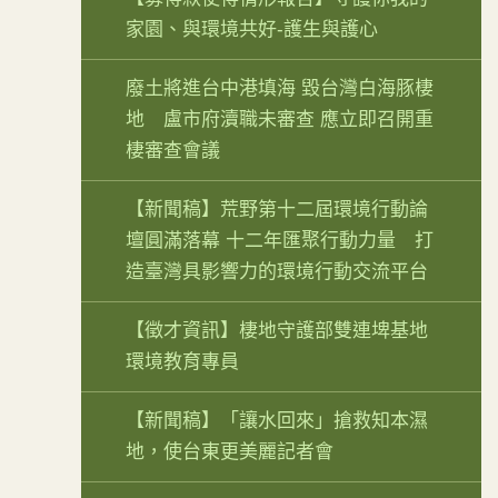
家園、與環境共好-護生與護心
廢土將進台中港填海 毀台灣白海豚棲
地 盧市府瀆職未審查 應立即召開重
棲審查會議
【新聞稿】荒野第十二屆環境行動論
壇圓滿落幕 十二年匯聚行動力量 打
造臺灣具影響力的環境行動交流平台
【徵才資訊】棲地守護部雙連埤基地
環境教育專員
【新聞稿】「讓水回來」搶救知本濕
地，使台東更美麗記者會