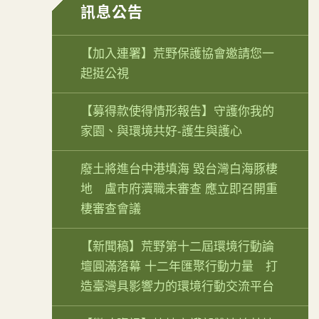
訊息公告
【加入連署】荒野保護協會邀請您一
起挺公視
【募得款使得情形報告】守護你我的
家園、與環境共好-護生與護心
廢土將進台中港填海 毀台灣白海豚棲
地 盧市府瀆職未審查 應立即召開重
棲審查會議
【新聞稿】荒野第十二屆環境行動論
壇圓滿落幕 十二年匯聚行動力量 打
造臺灣具影響力的環境行動交流平台