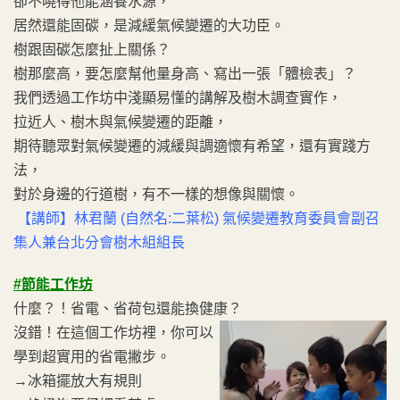
卻不曉得他能涵養水源，
居然還能固碳，是減緩氣候變遷的大功臣。
樹跟固碳怎麼扯上關係？
樹那麼高，要怎麼幫他量身高、寫出一張「體檢表」？
我們透過工作坊中淺顯易懂的講解及樹木調查實作，
拉近人、樹木與氣候變遷的距離，
期待聽眾對氣候變遷的減緩與調適懷有希望，還有實踐方
法，
對於身邊的行道樹，有不一樣的想像與關懷。
【講師】林君蘭 (自然名:二葉松) 氣候變遷教育委員會副召
集人兼台北分會樹木組組長
#節能工作坊
什麼？！省電、省荷包還能換健康？
沒錯！在這個工作坊裡，你可以
學到超實用的省電撇步。
→冰箱擺放大有規則