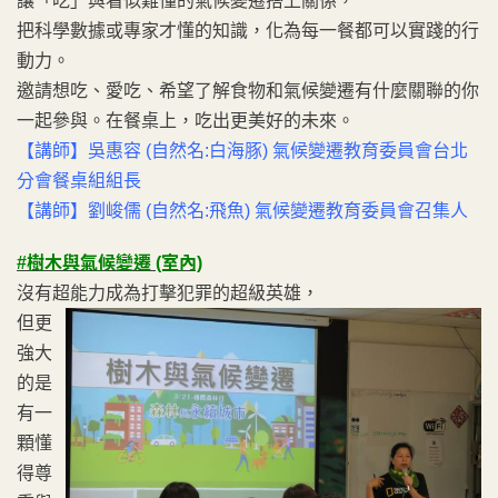
讓「吃」與看似難懂的氣候變遷搭上關係，
把科學數據或專家才懂的知識，化為每一餐都可以實踐的行
動力。
邀請想吃、愛吃、希望了解食物和氣候變遷有什麼關聯的你
一起參與。在餐桌上，吃出更美好的未來。
【講師】吳惠容 (自然名:白海豚) 氣候變遷教育委員會台北
分會餐桌組組長
【講師】劉峻儒 (自然名:飛魚) 氣候變遷教育委員會召集人
#樹木與氣候變遷 (室內)
沒有超能力成為打擊犯罪的超級英雄，
但更
強大
的是
有一
顆懂
得尊