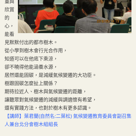
重與
欣賞
的
心，
能看
見默默付出的都市樹木。
從小學到樹木會行光合作用，
知道可以在他底下乘涼，
卻不曉得他能涵養水源，
居然還能固碳，是減緩氣候變遷的大功臣。
樹跟固碳怎麼扯上關係？
期待拉近人、樹木與氣候變遷的距離，
讓聽眾對氣候變遷的減緩與調適懷有希望，
還有實踐方法，也對於樹木有更多認識。
【講師】葉君蘭(自然名:二葉松) 氣候變遷教育委員會副召集
人兼台北分會樹木組組長