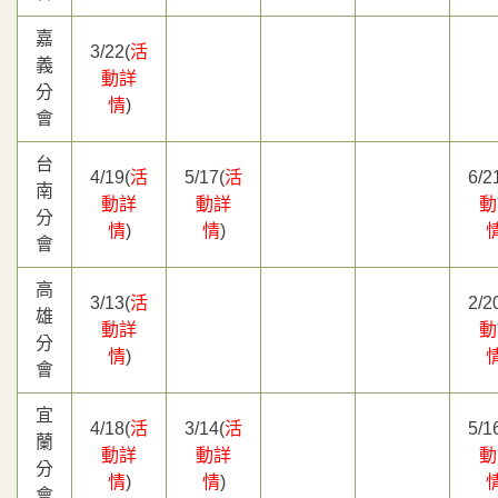
嘉
3/22(
活
義
動詳
分
情
)
會
台
4/19(
活
5/17(
活
6/2
南
動詳
動詳
動
分
情
)
情
)
會
高
3/13(
活
2/2
雄
動詳
動
分
情
)
會
宜
4/18(
活
3/14(
活
5/1
蘭
動詳
動詳
動
分
情
)
情
)
會