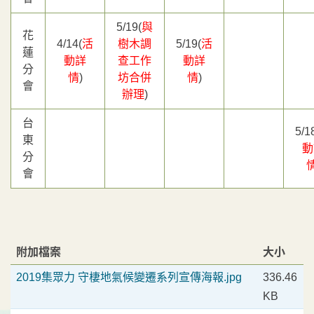
5/19(
與
花
4/14(
活
樹木調
5/19(
活
蓮
動詳
查工作
動詳
分
情
)
坊合併
情
)
會
辦理
)
台
5/1
東
動
分
會
附加檔案
大小
2019集眾力 守棲地氣候變遷系列宣傳海報.jpg
336.46
KB