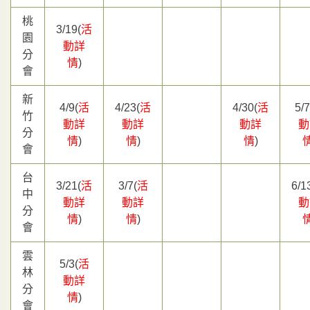
桃
3/19(
活
園
動詳
分
情
)
會
新
4/9(
活
4/23(
活
4/30(
活
5/7
竹
動詳
動詳
動詳
動
分
情
)
情
)
情
)
會
台
3/21(
活
3/7(
活
6/1
中
動詳
動詳
動
分
情
)
情
)
會
雲
5/3(
活
林
動詳
分
情
)
會