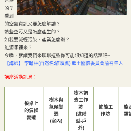
吉避
凶？
看到
的空氣資訊又要怎麼解讀？
這些空污又是怎麼產生的？
如我要減輕污染，產業怎麼辦？
能源哪裡來？
今晚，就讓我們來聊聊這些你可能想知道的話題吧~
【講師】 李翰林
(自然名:貓頭鷹)
鄉土關懷委員會前召集人
講座活動訊息：
樹木調
樹木與
查工作
餐桌上
氣候變
坊
節能工
能
的氣候
遷
(
進階
作坊
題
變遷
(室內)
型
-
戶
外
)