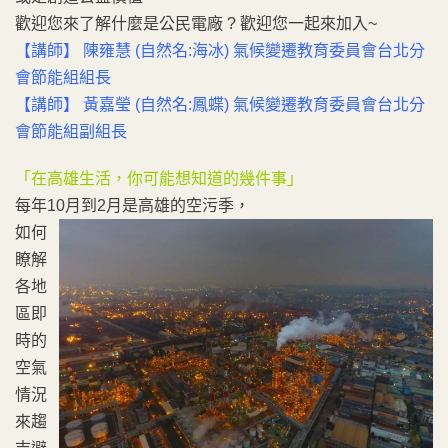
歡迎您來了解什麼是公民電廠 ? 歡迎您一起來加入~
【講師】 陳雍慧 (自然名:海冰) 氣候變遷教育委員會台北分
會節能組組長
【講師】 黃嘉瑩 (自然名:鳳蝶) 氣候變遷教育委員會台北分
會節能組副組長
「在高雄生活，你可能想知道的幾件事」
每年10月到2月是高雄的空污季，
如何
瞭解
各地
區即
時的
空氣
情況
來趨