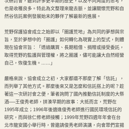
次研討會，聽到許多更早期的歷史，以及不同角度的思考，
也是收穫良多。特此為文整理來龍去脈，並讓關懷荒野和自
然谷信託案例發展始末的夥伴了解最新的進展。
荒野保護協會成立之始即以「圈護荒地」為共同的夢想與宗
旨，至於夢想中的「圈護」如何轉化為現實上的型式，則體
現在協會宗旨：「透過購買、長期租借、捐贈或接受委託，
取得荒野的監護與管理權，將之圈護，儘可能讓大自然經營
自己，恢復生機。……」
嚴格來說，協會成立之初，大家都還不那麼了解「信託」，
而列舉了其他方式。那麼後來又是怎麼和信託搭上的呢？趁
著這一次研討會之便，筆者詢問了國內推動信託制度的大祭
酒──王俊秀老師，拼湊早期的故事：大抵而言，荒野在
1995年成立；1996年後適逢俊秀老師進行國民環境信託的
研究，而與徐仁修老師接觸；1999年荒野四週年年會在台
北市龍安國小舉行時，曾邀請俊秀老師演講，向會眾們宣揚