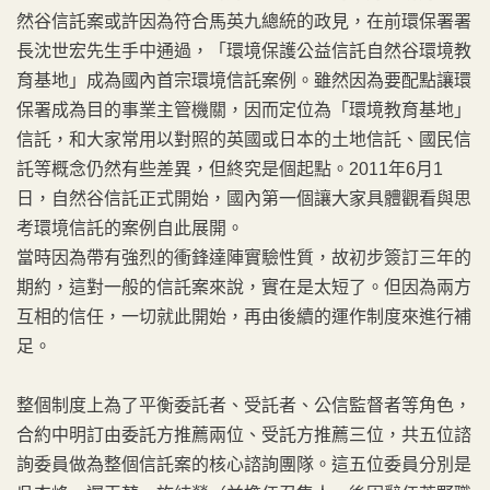
然谷信託案或許因為符合馬英九總統的政見，在前環保署署
長沈世宏先生手中通過，「環境保護公益信託自然谷環境教
育基地」成為國內首宗環境信託案例。雖然因為要配點讓環
保署成為目的事業主管機關，因而定位為「環境教育基地」
信託，和大家常用以對照的英國或日本的土地信託、國民信
託等概念仍然有些差異，但終究是個起點。2011年6月1
日，自然谷信託正式開始，國內第一個讓大家具體觀看與思
考環境信託的案例自此展開。
當時因為帶有強烈的衝鋒達陣實驗性質，故初步簽訂三年的
期約，這對一般的信託案來說，實在是太短了。但因為兩方
互相的信任，一切就此開始，再由後續的運作制度來進行補
足。
整個制度上為了平衡委託者、受託者、公信監督者等角色，
合約中明訂由委託方推薦兩位、受託方推薦三位，共五位諮
詢委員做為整個信託案的核心諮詢團隊。這五位委員分別是