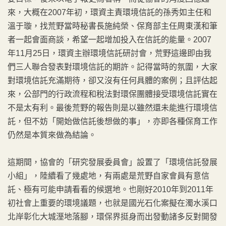
來，大概在2007年初，環資主責環境信託的孫秀如主任和
溫于璇，找荒野當時秘書長施純榮、保育部主任周東漢和筆
者一起會面商談，希望一起增加投入在信託的能量。2007
年11月25日，環資主辦環境信託研討會，荒野這邊即由我
們三人聯合發表對環境信託的期許。記得當時的氛圍，大家
對環境信託充滿期待，卻又沒有任何具體的案例；且評估起
來，公部門的行政流程和稅法對環保團體接受環境信託實在
不是太有利。最後荒野的報告則是以雖然還未能進行環境信
託，但不妨「開始做信託後想做的事」，亦即各種保育工作
仍然是本質來做為結論。
這期間，協會的「研究發展委員會」設置了「環境信託發展
小組」，陸續看了幾處地，有兩處是荒野自家會員有意信
託、極有可能申請看看的候選地。也剛好2010年到2011年
初社會上重要的環境議題，也就是國光石化案擬在濁水溪口
北岸彰化大城溼地落腳，環保界挺身而出發動諸多反對開發