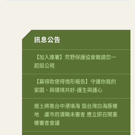
訊息公告
【加入連署】荒野保護協會邀請您一
起挺公視
【募得款使得情形報告】守護你我的
家園、與環境共好-護生與護心
廢土將進台中港填海 毀台灣白海豚棲
地 盧市府瀆職未審查 應立即召開重
棲審查會議