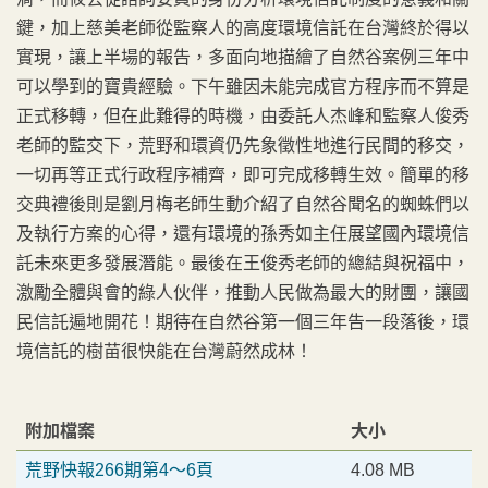
鍵，加上慈美老師從監察人的高度環境信託在台灣終於得以
實現，讓上半場的報告，多面向地描繪了自然谷案例三年中
可以學到的寶貴經驗。下午雖因未能完成官方程序而不算是
正式移轉，但在此難得的時機，由委託人杰峰和監察人俊秀
老師的監交下，荒野和環資仍先象徵性地進行民間的移交，
一切再等正式行政程序補齊，即可完成移轉生效。簡單的移
交典禮後則是劉月梅老師生動介紹了自然谷聞名的蜘蛛們以
及執行方案的心得，還有環境的孫秀如主任展望國內環境信
託未來更多發展潛能。最後在王俊秀老師的總結與祝福中，
激勵全體與會的綠人伙伴，推動人民做為最大的財團，讓國
民信託遍地開花！期待在自然谷第一個三年告一段落後，環
境信託的樹苗很快能在台灣蔚然成林！
附加檔案
大小
荒野快報266期第4～6頁
4.08 MB