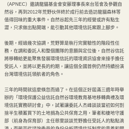
（APNEC）邀請龍貓基金會安藤理事長來台蒞會及參觀自
然谷，再到2012年荒野伙伴終於成行前去造訪龍貓森林等
值得回味的重大事件。自然谷起先三年的經營或許有點生
澀，只求做出點開端，能引動其他環境信託案跟上腳步。
後期，經過幾次協調，荒野算是執行完實驗性的階段性任
務，在調和委託人和整個團隊的意願與定位後，自然谷信託
將移轉給更能聚焦發展環境信託的環境資訊協會來接手擔任
受託人，並將以更長的約期，讓這個全國首例仍然持續扮演
台灣環境信託領航者的角色。
三年的時間就這麼倏忽而過了。在這個正好屆滿三週年時舉
辦的「環境保護公益信託自然谷環境教育基地移轉典禮及環
境信託實務研討會」中，試著讓委託人杰峰談談當初如何割
捨半生積蓄買下的土地捐為公共保育之用，筆者和棲地守護
部（前身為保育部）主任慈雯談談荒野擔任受託人的點點滴
滴，而筱芸從諮詢委員的身份分析環境信託制度的意義和關