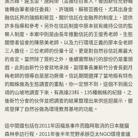
吳杰峰、遲玉堃、施純榮（並擔任召集人，後因辭任荒野職
後轉由筆者接任委員）、許瑞娟、蘇筱芸擔任，尤其出身金
融信託界的瑞娟和筱芸，關於信託在金融界的制度上，提供
許多指導和參考。另外在信託制度中原本就有維持公信的監
察人制度，本案中則是由長年推動信託的王俊秀老師、生態
關懷者協會的陳慈美老師，以及力行環境正義的廖本全老師
三人擔任，三位老師的份量十足，更是對自然谷信託案最大
的肯定。當然除了簽約之外，後續實際執行的部份仍是重頭
戲，此則由新竹分會就地承接，副理事長兼新竹分會長劉月
梅老師的領導自是居功厥偉。信託期間選擇了當地極有特色
的蜘蛛做為生態調查的重點，你一定想不到，這個不到兩公
頃的山坡地調查下來，有高達23科、135種蜘蛛的紀錄，之
後新竹分會的伙伴並把調查的結果整理出來供巡迴展示，徹
底發揮了自然谷做為環境教育基地的功能。
這中間還包括在2011年因福島事件而臨時取消的日本龍貓
森林參訪行程，2011年後半年荒野承辦亞太NGO環境會議