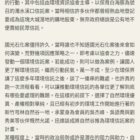
的行動，其中包括由環境資訊協會主導，以保育白海豚為號
召的濁水溪口信託案。當時相信許多伙伴都曾經熱血地登記
要成為這塊大城溼地的購地股東，無奈政府總說是公有地不
便賣給民眾信託。
國光石化案僵持許久，當時誰也不知道國光石化案後來會如
何演變。荒野幾項因應策略之一，即考慮以協會之力，儘速
發動一個環境信託案，若能成功，則可以做為案例，讓國人
更了解環境信託，繼而引動民氣。萬一不成，至少在環保界
講了這麼多年環境信託之後，談了一連串的難處，也許真的
跑一次流程看看，可以讓推動環境信託的各單位更了解到底
有哪些要處理的難題。在這樣的前提下，選擇了自然環境優
異、產權相對單純，且已經有初步的環境工作開始進行著的
新竹芎林自然谷一地，承蒙身為會員的吳杰峰、吳語喬與劉
秀美等伙伴慨然允諾，迅速談成將自然谷推為環境信託案的
計畫。
某種程度上，當時的政治局勢或許是潛在的阻力與助力，自