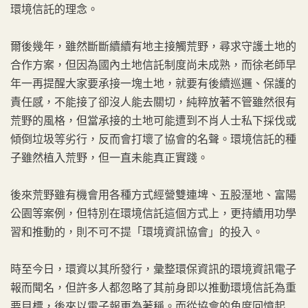
環境信託的理念。
爾後幾年，雖然斷斷續續有地主接觸荒野，尋求守護土地的
合作方案，但因為國內土地信託制度尚未成熟，而徐老師早
年一再提醒大家要承接一塊土地，就要有後續巡邏、保護的
責任感，不能接了卻沒人能去關切，純粹放著不管雖然很有
荒野的風格，但當承接的土地可能遭到不肖人士私下採伐或
傾倒垃圾等劣行，反而會打壞了協會的名聲。環境信託的種
子雖然植入荒野，但一直未能真正實踐。
後來荒野雖有機會用各種方式經營雙連埤、五股溼地、富陽
公園等案例，但特別在環境信託這個方式上，更持續用功學
習和推動的，則不可不提「環境資訊協會」的投入。
時至今日，環資以其所發行，彙整環保資訊的環境資訊電子
報而聞名，但許多人都忽略了其前身即以推動環境信託為重
要目標，後來以電子報更為著稱。而從協會的角度回憶起