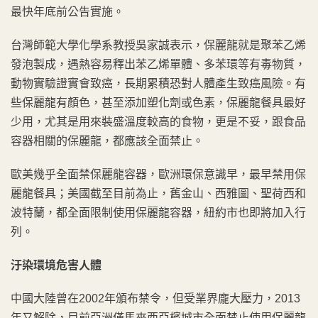
最快年底前公告實施。
台灣師範大學化學系教授吳家誠表示，保麗龍就是聚苯乙烯
發泡製成，遇熱容易釋出苯乙烯單體、多苯環等有毒物質，
動物實驗證實會致癌，長期累積恐對人體產生致癌風險。有
些保麗龍有顏色，甚至添加塑化劑或色素，保麗龍餐具最好
少用，尤其是用來裝盛溫度較高的食物，更是不妥，跟食品
容器相關的保麗龍，都應該全面禁止。
歐美幾乎全面禁保麗龍容器，歐洲環保意識早，最早禁用保
麗龍餐具；美國截至目前為止，舊金山、西雅圖、聖荷西和
波特蘭，都全面限制使用保麗龍容器，紐約市也即將加入行
列。
汙染環境危害人體
中國大陸曾在2002年頒布禁令，但受業界龐大壓力，2013
年又解除，目前亞洲僅馬來西亞檳城市全面禁止使用保麗龍