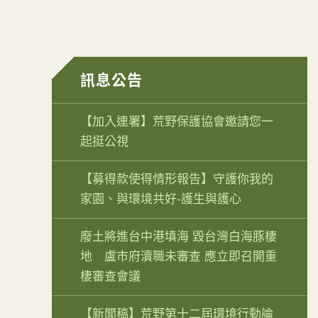
訊息公告
【加入連署】荒野保護協會邀請您一
起挺公視
【募得款使得情形報告】守護你我的
家園、與環境共好-護生與護心
廢土將進台中港填海 毀台灣白海豚棲
地 盧市府瀆職未審查 應立即召開重
棲審查會議
【新聞稿】荒野第十二屆環境行動論