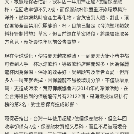
大，根據環保署估計，飲料店一年用掉超過2億個保麗龍
杯，但回收率卻不到2成，而保麗龍杯除嚴重汙染環境與海
洋外，燃燒遇熱時會產生毒化物，會危害到人體。對此，環
保署擬全面禁用保麗龍碗、杯，目前已擬定《發泡塑膠類飲
料杯管制措施》草案，但目前還在草案階段，將繼續聽取各
方意見，預計最快年底前公告實施。
現在全球暖化，使得夏天越來越熱，一到夏天大街小巷中都
可看到人手一杯冰涼飲料，導致飲料店越開越多，因為保麗
龍杯因為保溫、保冰的效果好，受到顧客及業者喜愛，但許
多人一喝完就丟掉，因保麗龍不易被環境分解，不僅破壞景
觀，更造成污染。
荒野保護協會
去(2014)年的淨灘活動，在
全台海邊撿到的保麗龍碎片有22122個，是海邊撿垃圾排行
榜的第2名，對生態保育造成影響。
環保署指出，台灣一年使用超過2億個保麗龍杯，但全年回
收率卻僅有2成，保麗龍材質輕又易碎，而且不易被環境分