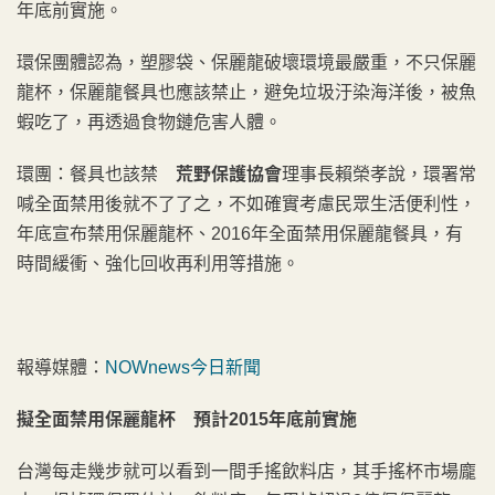
年底前實施。
環保團體認為，塑膠袋、保麗龍破壞環境最嚴重，不只保麗
龍杯，保麗龍餐具也應該禁止，避免垃圾汙染海洋後，被魚
蝦吃了，再透過食物鏈危害人體。
環團：餐具也該禁
荒野保護協會
理事長賴榮孝說，環署常
喊全面禁用後就不了了之，不如確實考慮民眾生活便利性，
年底宣布禁用保麗龍杯、2016年全面禁用保麗龍餐具，有
時間緩衝、強化回收再利用等措施。
報導媒體：
NOWnews今日新聞
擬全面禁用保麗龍杯 預計2015年底前實施
台灣每走幾步就可以看到一間手搖飲料店，其手搖杯市場龐