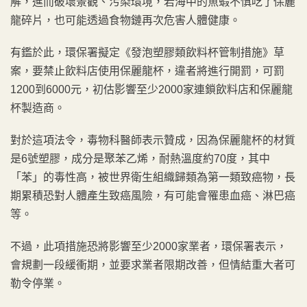
解，進而破壞景觀、污染環境，若海中的魚蝦不慎吃了保麗
龍碎片，也可能透過食物鏈再次危害人體健康。
有鑑於此，環保署擬定《發泡塑膠類飲料杯管制措施》草
案，要禁止飲料店使用保麗龍杯，違者將進行開罰，可罰
1200到6000元，初估影響至少2000家連鎖飲料店和保麗龍
杯製造商。
對於這項法令，毒物科醫師表示贊成，因為保麗龍杯的材質
是6號塑膠，成分是聚苯乙烯，耐熱溫度約70度，其中
「苯」的毒性高，被世界衛生組織歸類為第一類致癌物，長
期累積恐對人體產生致癌風險，有可能會罹患血癌、淋巴癌
等。
不過，此項措施恐將影響至少2000家業者，環保署表示，
會規劃一段緩衝期，並要求業者限期改善，但情結重大者可
勒令停業。