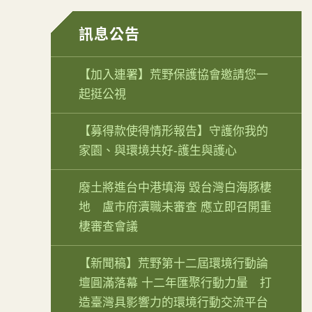
訊息公告
【加入連署】荒野保護協會邀請您一
起挺公視
【募得款使得情形報告】守護你我的
家園、與環境共好-護生與護心
廢土將進台中港填海 毀台灣白海豚棲
地 盧市府瀆職未審查 應立即召開重
棲審查會議
【新聞稿】荒野第十二屆環境行動論
壇圓滿落幕 十二年匯聚行動力量 打
造臺灣具影響力的環境行動交流平台