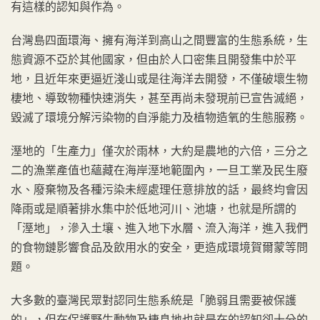
有這樣的認知與作為。
台灣島四面環海、擁有海洋到高山之間豐富的生態系統，生
態資源不亞於其他國家，但由於人口密集且開發集中於平
地，且近年來更逼近淺山或是往海洋去開發，不僅破壞生物
棲地、導致物種快速消失，甚至再尚未發現前已宣告滅絕，
毀滅了環境分解污染物的自淨能力及植物造氧的生態服務。
溼地的「生產力」僅次於雨林，大約是農地的六倍，三分之
二的漁業產值也蘊藏在海岸溼地範圍內，一旦工業及民生廢
水、廢棄物及各種污染未經處理任意排放的話，最終均會因
降雨或是順著排水集中於低地河川、池塘，也就是所謂的
「溼地」，滲入土壤、進入地下水層、流入海洋，進入我們
的食物鏈影響食品及飲用水的安全，更造成環境賀爾蒙等問
題。
大多數的臺灣民眾對認同生態系統是「脆弱且需要被保護
的」，但在保護野生動物及棲息地也就是在的認知卻十分的