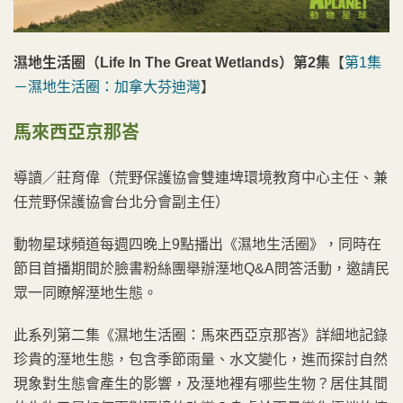
濕地生活圈（Life In The Great Wetlands）第2集
【
第1集
－濕地生活圈：加拿大芬迪灣
】
馬來西亞京那峇
導讀／莊育偉（荒野保護協會雙連埤環境教育中心主任、兼
任荒野保護協會台北分會副主任）
動物星球頻道每週四晚上9點播出《濕地生活圈》，同時在
節目首播期間於臉書粉絲團舉辦溼地Q&A問答活動，邀請民
眾一同瞭解溼地生態。
此系列第二集《濕地生活圈：馬來西亞京那峇》詳細地記錄
珍貴的溼地生態，包含季節雨量、水文變化，進而探討自然
現象對生態會產生的影響，及溼地裡有哪些生物？居住其間