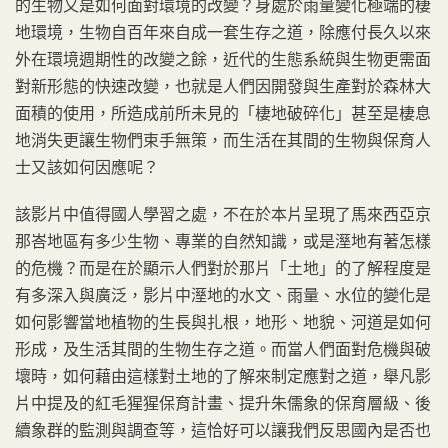
的生物又是如何面對環境的改變？身處於雨量變化極端的棲
地環境，生物自百年來自成一套生存之道，除應付長久以來
外在環境週期性的改變之餘，近代的生態系統與生物更需面
對新形態的快速改變，也就是人們因開發與生產對於森林大
面積的使用，所造成前所未見的「棲地破碎化」甚至是棲息
地消失更讓生物們束手無策，而生活在其間的生物與保育人
士又該如何因應呢？
該影片中值得國人學習之處，不在於本片呈現了馬來西亞京
那峇地區有多少生物、專業的自然知識，或是溼地有著怎樣
的危機？而是在於顯示人們對於那片「土地」的了解程度是
有多深入與廣泛，影片中溼地的水文、雨量、水位的變化是
如何影響當地植物的生長與扎根，地形、地貌、河道是如何
形成，及生活其間的生物生存之道。而當人們面對危機與破
壞時，如何藉由這樣對土地的了解來制定應對之道，舉凡影
片中提及的紅毛猩猩保育計畫、提升朱儒象的保育層級、後
續象群的監測與調查等，這恰好可以讓我們反思國內是否也