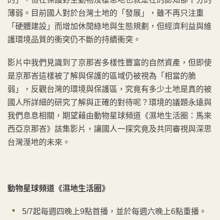
薄弱。目前國人對於台灣土地的「發展」，雖不再只注重
「硬體建設」而增加休閒綠地與生態規劃，但經濟利益與維
護環境品質的衝突仍不斷的持續衝突。
影片中我們見識到了京那峇多樣性豐富的自然資產，但即使
是京那峇這樣被了解與保護的區域仍被視為「相當的脆
弱」，反觀台灣的環境與保護區，究竟有多少土地是真的被
國人所詳細的研究了解與正確的對待呢？環境的議題永遠與
我們息息相關，期望藉由動物星球頻道《濕地生活圈：馬來
西亞京那峇》該集影片，讓國人一探究竟及共同審視與深思
台灣溼地的未來。
動物星球頻道《濕地生活圈》
5/7起每週四晚上9點首播，並於每週六晚上6點重播。