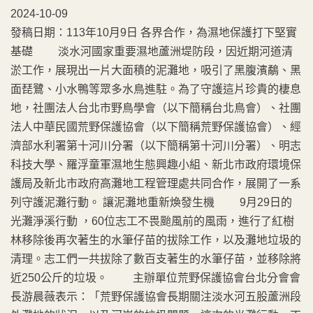
2024-10-09
發稿日期：113年10月9日 各界合作，為濕地保護打下堅實
基礎 淡水河國家重要濕地蘆洲堤防段，因近期河道清
淤工作，展現出一片大面積的泥灘地，吸引了黑腹濱鷸、黑
面琵鷺、小水鴨等眾多水鳥進駐。為了守護這片珍貴的棲息
地，社團法人台北市野鳥學會（以下簡稱台北鳥會）、社團
法人中華民國荒野保護協會（以下簡稱荒野保護協會）、經
濟部水利署第十河川分署（以下簡稱第十河川分署）、明志
科技大學、羅浮童軍濕地生態興趣小組、新北市政府環境保
護局及新北市政府高灘地工程管理處共同合作，展開了一系
列守護泥灘行動。 讓泥灘地重新煥發生機 9月29日的
光灘淨溪行動 ，60位志工不畏颱風前的風雨，進行了紅樹
林移除後再次著生的水筆仔苗的拔除工作，以及灘地垃圾的
清理。志工們一共拔除了數百支著生的水筆仔苗，並移除將
近250公斤的垃圾。 主辦單位荒野保護協會台北分會會
長游晨薇表示：「荒野保護協會長期關注淡水河五股蘆洲段