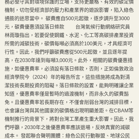
務必堅守其對環境保護的立場，支持更嚴格、有效的碳定價
機制，切勿受經濟部的壓力和產業界的遊說影響，陷入綠色
通膨的迷思當中。 碳費應自500元起徵，逐步調升至3000
元，碳費優惠須設落日條款 台灣氣候行動網絡研究員
林雨璇指出，若要促使鋼鐵、水泥、化工等高碳排產業投資
所需的減碳技術，碳價每噸必須高於100美元，才具經濟可
行性。因此，我們呼籲碳費應從500元起徵，並且逐年提
高，在2030年達到每噸3,000元。此外，相關的碳費優惠措
施，如優惠費率，必須設有落日條款，否則，正如倫敦政治
經濟學院今（2024）年的報告所言，這些措施將成為對清
潔技術長期投資的阻礙。落日條款的設置，能夠明確讓企業
知道，優惠費率僅是暫時的過渡機制，而非永久的碳費豁
免。且優惠費率若長期存在，不僅會削弱台灣的減排目標，
也會讓台灣與其他國家的碳價格出現明顯差距。在CBAM等
機制推行的背景下，將對台灣工業產生重大影響。因此，我
們呼籲，2030年之後優惠費率應該退場，反映真實的減碳
成本。 發起聯合聲明團體：綠色公民行動聯盟、地球公民