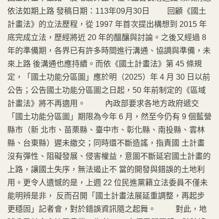
依法如期上路 發稿日期：113年09月30日 回顧《國土
計畫法》的立法歷程，從 1997 年首次提出構想到 2015 年
底完成立法，歷經將近 20 年的醞釀與討論。之後又經過 8
年的準備期，各界已有許多時間進行溝通、協調與準備，未
來上路 後溝通也應持續。而依《國土計畫法》第 45 條規
定，「國土功能分區圖」應於明（2025）年 4 月 30 日以前
公告；公告國土功能分區圖之日起，50 年前制定的《區域
計畫法》將不再適用。 內政部要求各地方政府遞交
「國土功能分區圖」期限為今年 6 月，然至今仍有 9 個藍營
縣市（新 北市、苗栗縣、臺中市、彰化縣、南投縣、雲林
縣、台東縣）遲未繳交；同時還不斷造謠，指責國 土計畫
沒有彈性、阻礙發展、侵害權益，意圖不斷延宕國土計畫的
上路，讓國土失序，無法遏止不 當的開發與錯誤的土地利
用。更令人遺憾的是，上週 22 位民進黨籍立法委員不僅未
能明辨是非， 反而召開「國土計畫法展延重調整，再起步
更穩固」記者會，對於錯誤資訊隨之起舞。 對此，地