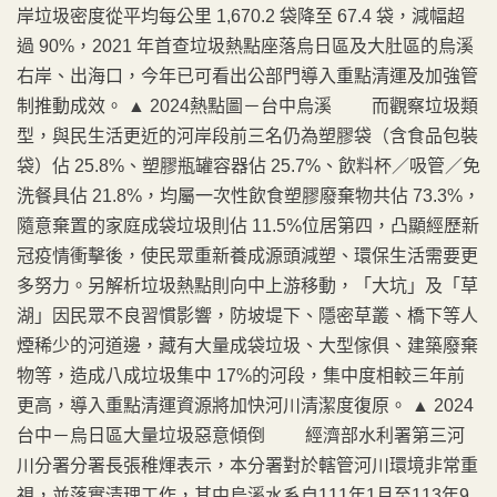
岸垃圾密度從平均每公里 1,670.2 袋降至 67.4 袋，減幅超
過 90%，2021 年首查垃圾熱點座落烏日區及大肚區的烏溪
右岸、出海口，今年已可看出公部門導入重點清運及加強管
制推動成效。 ▲ 2024熱點圖－台中烏溪 而觀察垃圾類
型，與民生活更近的河岸段前三名仍為塑膠袋（含食品包裝
袋）佔 25.8%、塑膠瓶罐容器佔 25.7%、飲料杯／吸管／免
洗餐具佔 21.8%，均屬一次性飲食塑膠廢棄物共佔 73.3%，
隨意棄置的家庭成袋垃圾則佔 11.5%位居第四，凸顯經歷新
冠疫情衝擊後，使民眾重新養成源頭減塑、環保生活需要更
多努力。另解析垃圾熱點則向中上游移動，「大坑」及「草
湖」因民眾不良習慣影響，防坡堤下、隱密草叢、橋下等人
煙稀少的河道邊，藏有大量成袋垃圾、大型傢俱、建築廢棄
物等，造成八成垃圾集中 17%的河段，集中度相較三年前
更高，導入重點清運資源將加快河川清潔度復原。 ▲ 2024
台中－烏日區大量垃圾惡意傾倒 經濟部水利署第三河
川分署分署長張稚煇表示，本分署對於轄管河川環境非常重
視，並落實清理工作，其中烏溪水系自111年1月至113年9