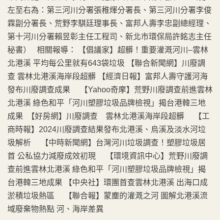
左至右為：第三河川分署張稚煇分署長、第三河川分署李俊
霖副分署長、荒野李騏廷理事長、富邦人壽李忠副總經理、
第十河川分署賴昱彰主任工程司、新北市環保局許銘志主任
秘書） 相關報導： 【倡議家】超髒！重要灌溉河川–雲林
北港溪 平均每公里就有643袋垃圾 【聯合新聞網】川廢調
查 雲林北港溪海岸段超髒 【經濟日報】富邦人壽守護河海
發布川廢調查成果 【Yahoo奇摩】荒野川廢調查前進雲林
北港溪 綠色和平「河川塑膠垃圾品牌檢視」揭台港韓三地
成果 【好房網】川廢調查 雲林北港溪海岸段超髒 【工
商時報】2024川廢調查結果發布北港溪、烏溪及淡水河垃
圾解析 【中時新聞網】台灣河川垃圾調查！塑膠垃圾居
首 公私協力減廢成效初現 【環境資訊中心】荒野川廢調
查前進雲林北港溪 綠色和平「河川塑膠垃圾品牌檢視」揭
台港韓三地成果 【中央社】環團首查雲林北港溪 出海口成
淤積垃圾熱區 【聯合報】蒙塵的灌溉之河 圖解北港溪流
域廢棄物熱點 河、海岸差異