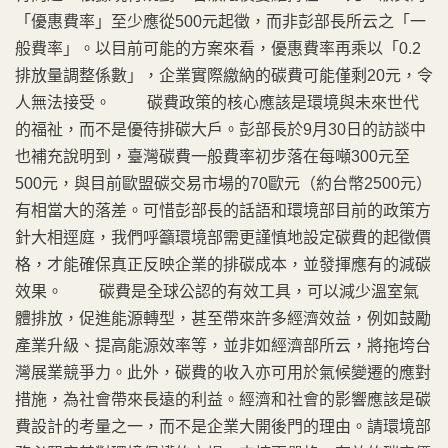
「優惠費率」至少應從500元起徵，而非彭部長所云之「一
般費率」。以目前可能的方案來看，優惠費率再乘以「0.2
排放量調整係數」，企業實際繳納的碳費可能僅剩20元，令
人無法接受。 碳費政策的核心應該是環境與未來世代
的福祉，而不是優待排碳大戶。彭部長於9月30日的訪談中
也補充說明到，臺灣碳費一般費率初步落在每噸300元至
500元，與目前歐盟碳交易市場的70歐元（約台幣2500元）
有相當大的落差。可惜彭部長的話語和環境部目前的政策方
針大相逕庭，我們呼籲環境部需更謹慎地設定碳費的起徵價
格，才能確保真正反映企業的排碳成本，並發揮應有的減碳
效果。 碳費是全球公認的有效工具，可以減少溫室氣
體排放，促進能源轉型，甚至帶來許多經濟效益，例如鼓勵
產業升級、提高能源效率等，並非如經濟部所云，將拖垮台
灣展業競爭力。此外，碳費的收入亦可用於氣候變遷的應對
措施，為社會帶來長遠的利益。經濟和社會的影響應該是碳
費設計的考量之一，而不是企業大開後門的理由。請環境部