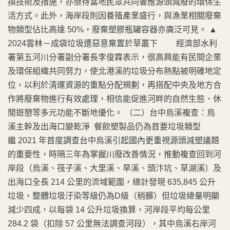
換技術及措施，亦亟待當地民眾共同響應源頭減廢的環保生
活方式。此外，海岸段則因養殖產業盛行，與漁業相關廢棄
物類型佔比高達 50%，廢棄塑膠瓶罐容器亦廣泛可見。 ▲
2024雲林－成袋垃圾遭惡意棄置於草叢下 經濟部水利
署第五河川分署副分署長李俊霖表示，很高興能有民間企業
及環保組織共同努力，使北港溪的垃圾分布熱點被明確地定
位，以利於清運資源的重點分配規劃，再搭配中央及地方合
作將廢棄物進行有效處理，相信能促進河畔的自然生態、休
閒遊憩等多元功能不斷地優化。 （二）台中烏溪複查：烏
溪主幹及出海口變乾淨 餐飲塑製品仍為首要垃圾類型
繼 2021 年首度調查台中烏溪引起國內更重視源頭減塑議題
的重要性，時隔三年為掌握川廢改善情況，推動複查回到河
岸段（烏溪、筏子溪、大里溪、旱溪、頭汴坑、草湖溪）及
出海口全長 214 公里的流域範圍，總計發現 635,845 公升
垃圾，整體垃圾汙染等級仍為D級（稍髒）但垃圾總量明顯
減少四成，以每袋 14 公升垃圾換算，河岸段平均每公里
284.2 袋（扣除 57 公里無法調查河段），其中烏溪右岸河