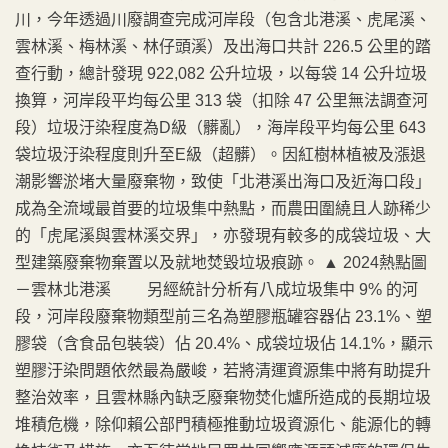
川，今年透過川廢調查完成河岸段（包含北港溪、虎尾溪、
雲林溪、梅林溪、林仔頭溪）及出海口共計 226.5 公里的踏
查行動，總計發現 922,082 公升垃圾，以每袋 14 公升垃圾
換算，河岸段平均每公里 313 袋（扣除 47 公里無法調查河
段）垃圾汙染程度為D級（髒亂），海岸段平均每公里 643
袋垃圾汙染程度則升至E級（超髒）。因紅樹林植被及漲退
潮影響淤堵大量廢棄物，致使「北港溪出海口及近海口段」
成為全流域最首要的垃圾集中熱點，而農田圍繞且人跡稀少
的「虎尾溪與雲林溪交界」，亦發現有較多的成袋垃圾、大
型建築廢棄物棄置以及就地焚毀垃圾痕跡。 ▲ 2024熱點圖
－雲林北港溪 另經統計分析有八成垃圾集中 9% 的河
段，河岸段廢棄物類型前三名為塑膠瓶罐容器佔 23.1%、塑
膠袋（含食品包裝袋）佔 20.4%、成袋垃圾佔 14.1%，顯示
塑膠汙染問題依然最為嚴峻，若將清運資源集中將有助提升
整治效率，且雲林縣內缺乏廢棄物焚化爐所造成的長期垃圾
堆積危機，除仰賴公部門積極推動垃圾資源化、能源化的轉