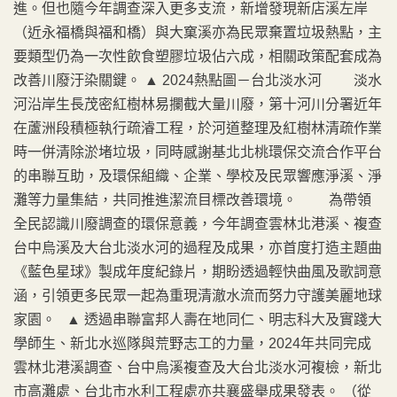
進。但也隨今年調查深入更多支流，新增發現新店溪左岸
（近永福橋與福和橋）與大窠溪亦為民眾棄置垃圾熱點，主
要類型仍為一次性飲食塑膠垃圾佔六成，相關政策配套成為
改善川廢汙染關鍵。 ▲ 2024熱點圖－台北淡水河 淡水
河沿岸生長茂密紅樹林易攔截大量川廢，第十河川分署近年
在蘆洲段積極執行疏濬工程，於河道整理及紅樹林清疏作業
時一併清除淤堵垃圾，同時感謝基北北桃環保交流合作平台
的串聯互助，及環保組織、企業、學校及民眾響應淨溪、淨
灘等力量集結，共同推進潔流目標改善環境。 為帶領
全民認識川廢調查的環保意義，今年調查雲林北港溪、複查
台中烏溪及大台北淡水河的過程及成果，亦首度打造主題曲
《藍色星球》製成年度紀錄片，期盼透過輕快曲風及歌詞意
涵，引領更多民眾一起為重現清澈水流而努力守護美麗地球
家園。 ▲ 透過串聯富邦人壽在地同仁、明志科大及實踐大
學師生、新北水巡隊與荒野志工的力量，2024年共同完成
雲林北港溪調查、台中烏溪複查及大台北淡水河複檢，新北
市高灘處、台北市水利工程處亦共襄盛舉成果發表。 （從