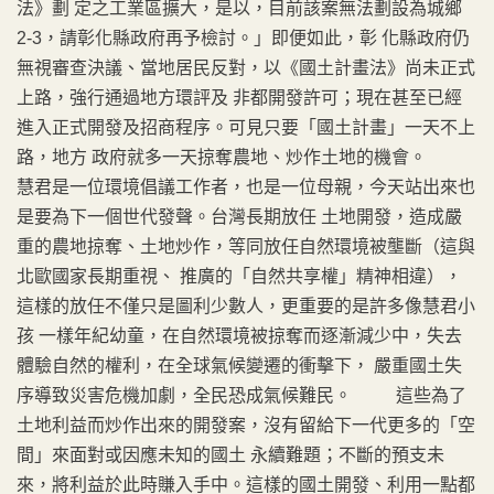
法》劃 定之工業區擴大，是以，目前該案無法劃設為城鄉
2-3，請彰化縣政府再予檢討。」即便如此，彰 化縣政府仍
無視審查決議、當地居民反對，以《國土計畫法》尚未正式
上路，強行通過地方環評及 非都開發許可；現在甚至已經
進入正式開發及招商程序。可見只要「國土計畫」一天不上
路，地方 政府就多一天掠奪農地、炒作土地的機會。
慧君是一位環境倡議工作者，也是一位母親，今天站出來也
是要為下一個世代發聲。台灣長期放任 土地開發，造成嚴
重的農地掠奪、土地炒作，等同放任自然環境被壟斷（這與
北歐國家長期重視、 推廣的「自然共享權」精神相違），
這樣的放任不僅只是圖利少數人，更重要的是許多像慧君小
孩 一樣年紀幼童，在自然環境被掠奪而逐漸減少中，失去
體驗自然的權利，在全球氣候變遷的衝擊下， 嚴重國土失
序導致災害危機加劇，全民恐成氣候難民。 這些為了
土地利益而炒作出來的開發案，沒有留給下一代更多的「空
間」來面對或因應未知的國土 永續難題；不斷的預支未
來，將利益於此時賺入手中。這樣的國土開發、利用一點都