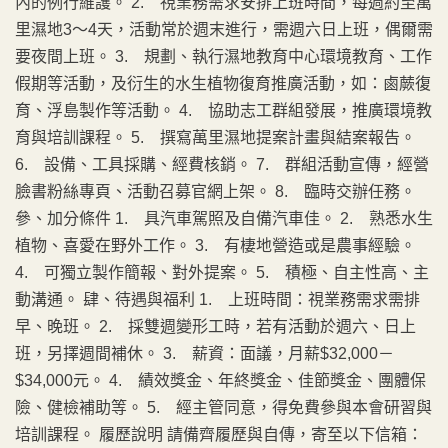
內的例行維護。 2. 視業務需求安排上班時間，每週約至萬
里濕地3～4天，活動常於週末進行，需週六日上班，偶爾需
要夜間上班。 3. 規劃、執行濕地教育中心環境教育、工作
假期等活動，及衍生的水生植物復育推廣活動，如：鹵蕨復
育、浮島製作等活動。 4. 協助志工群組發展，推廣環境教
育與培訓課程。 5. 撰寫萬里濕地提案計畫與結案報告。
6. 設備、工具採購、經費核銷。 7. 群組活動宣傳，經營
臉書粉絲專頁、活動召募官網上架。 8. 臨時交辦任務。
參、加分條件 1. 具汽車駕照及自備汽車佳。 2. 熟悉水生
植物、喜愛在野外工作。 3. 有棲地營造或是農事經驗。
4. 可獨立製作簡報、對外提案。 5. 積極、自主性高、主
動溝通。 肆、待遇與福利 1. 上班時間：視業務需求需排
早、晚班。 2. 採雙週變形工時，若有活動於週六、日上
班，另擇週間補休。 3. 薪資：面議，月薪$32,000－
$34,000元。 4. 績效獎金、年終獎金、佳節獎金、團體保
險、健檢補助等。 5. 經主管同意，得免費參與本會研習與
培訓課程。 履歷說明 請備齊履歷與自傳，寄至以下信箱：