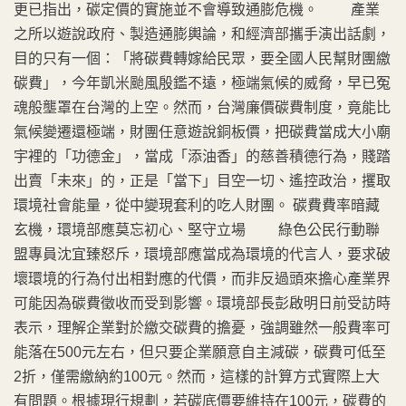
更已指出，碳定價的實施並不會導致通膨危機。 產業
之所以遊說政府、製造通膨輿論，和經濟部攜手演出話劇，
目的只有一個：「將碳費轉嫁給民眾，要全國人民幫財團繳
碳費」，今年凱米颱風殷鑑不遠，極端氣候的威脅，早已冤
魂般壟罩在台灣的上空。然而，台灣廉價碳費制度，竟能比
氣候變遷還極端，財團任意遊說銅板價，把碳費當成大小廟
宇裡的「功德金」，當成「添油香」的慈善積德行為，賤踏
出賣「未來」的，正是「當下」目空一切、遙控政治，攫取
環境社會能量，從中變現套利的吃人財團。 碳費費率暗藏
玄機，環境部應莫忘初心、堅守立場 綠色公民行動聯
盟專員沈宜臻怒斥，環境部應當成為環境的代言人，要求破
壞環境的行為付出相對應的代價，而非反過頭來擔心產業界
可能因為碳費徵收而受到影響。環境部長彭啟明日前受訪時
表示，理解企業對於繳交碳費的擔憂，強調雖然一般費率可
能落在500元左右，但只要企業願意自主減碳，碳費可低至
2折，僅需繳納約100元。然而，這樣的計算方式實際上大
有問題。根據現行規劃，若碳底價要維持在100元，碳費的