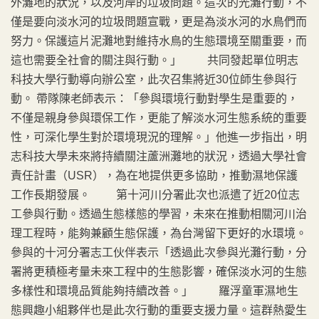
外灘地的狀況，以及河岸的垃圾問題。這次的光灘行動，不
僅是要向淡水河的垃圾問題宣戰，更是為淡水河的水鳥們而
努力。保護這片泥灘地對維持水鳥的生態環境至關重要，而
這也需要全社會的關注與行動。」 共同發起單位明志
科技大學行動導向辦公室，此次召集將近30位師生參與行
動。 帶隊陳老師表示：「參與環境行動對學生是重要的，
不僅是親身參與環保工作，更能了解淡水河生態系統的重要
性，可深化學生對於環境現況的理解。」他進一步指出，明
志科技大學未來將持續關注蘆洲灘地的狀況，透過大學社會
責任計畫（USR），為在地提供更多協助，推動濕地保護
工作長期發展。 第十河川分署此次也派遣了近20位志
工參與行動。透過生態樣態的學習，未來在推動相關河川治
理工程時，能夠兼顧生態保護，為台灣留下更好的水環境。
參與的十河分署志工伙伴表示「透過此次參與光灘行動，分
署將更積極考量未來工程中的生態影響，確保淡水河的生態
多樣性和環境品質能夠持續改善。」 羅浮童軍濕地生
態興趣小組夥伴也是此次行動的重要支援力量。這群熱愛生