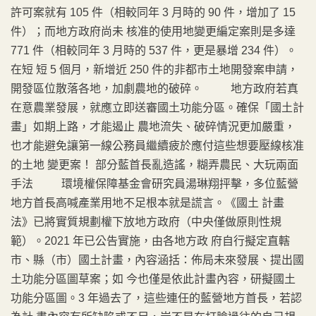
許可案就有 105 件（相較同年 3 月時的 90 件，增加了 15
件）；而地方政府尚未 核准的使用地變更編定案則是多達
771 件（相較同年 3 月時的 537 件，更是暴增 234 件）。
在短 短 5 個月，新增近 250 件的非都市土地開發案申請，
開發區位散落各地，加劇農地的破碎。 地方政府若真
在意農業發展，就應立即送審國土功能分區。確保「國土計
畫」如期上路，才能遏止 農地流失、破碎情況更加嚴重，
也才能避免讓第一線公務員繼續疲於應付這些想要壓線核准
的土地 變更案！ 部分藍首長亂造謠，糊弄農民、大玩兩面
手法 環境權保障基金會研究員湯琳翔抨擊，多位藍營
地方首長高喊產業用地不足根本就是謊言。《國土 計畫
法》已將實質規劃權下放地方政府（中央僅做原則性規
範）。2021 年已公告實施，由各地方政 府自行擬定直轄
市、縣（市）國土計畫，內容涵括：佈局未來發展、提出國
土功能分區圖草案；如 今也僅是依此計畫內容，研擬國土
功能分區圖。3 年過去了，這些連任的藍營地方首長，若認