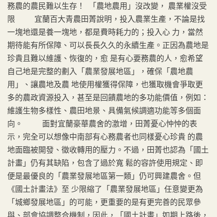
務農的農民難以生存！ 「農地農用」沒改變， 農業權沒受
限 宜蘭百大青農田菁說明，投入農業生產，不論是找
一塊地還是養一塊地，都是費時耗力的；投入心 力，當然
期待能有所保障、可以長長久久的永續生產。正因為農地是
珍貴且難以維護、恢復的，愈 是有心要務農的人，愈希望
自己地是完整的劃入「農業發展地區」，確保「農地農
用」、讓農地及農 地使用權獲得保障，也獲取機會爭取更
多的農政資源投入，甚至是回饋農地的多功能價值，例如：
維護生物多樣性、農田地景、具備氣候調適功能等多個面
向。 面對宜蘭豪華農舍的激增，田菁憂心忡忡的表
示，完全可以想像中南部有心務農者也同樣憂心珍貴 的農
地面臨被開發、徵收轉用的壓力。不過，田菁也認為「國土
計畫」仍有其缺陷，包含了過於寬 鬆的容許使用規定、即
便是最優良的「農業發展地區第一類」仍可興建農舍。但
《國土計畫法》至 少限縮了「農業發展地區」任意變更為
「城鄉發展地區」的可能，更重要的是有更完善的民眾參
與、部會協調整合機制，因此，「國土計畫」如期上路後，