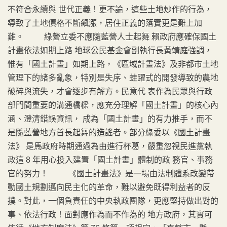
不符合永續與 世代正義！更不論，這些土地炒作的行為，
導致了土地價格不斷飆漲，居住正義的落實更是難上加
難。 綠營立委不應隨藍營人士起舞 賴政府應確保國土
計畫依法如期上路 地球公民基金會副執行長黃靖庭強調，
惟有「國土計畫」如期上路，《區域計畫法》及非都市土地
管理下的諸多亂象，特別是失序、蛙躍式的開發導致的農地
破碎與流失，才會逐步有解方。民意代 表作為民眾與行政
部門間重要的溝通橋樑，應充分理解「國土計畫」的核心內
涵、澄清錯誤資訊， 成為「國土計畫」的有力推手，而不
是隨藍營地方首長起舞的造謠者。部分綠委以《國土計畫
法》 是馬政府時期通過為由進行杯葛，嚴重忽視民進黨執
政這 8 年用心投入建置「國土計畫」體制的政 務官、事務
官的努力！ 《國土計畫法》是一場由法制體系改變帶
動國土規劃邁向民主化的革命，難以避免既得利益者的反
撲。對此，一個負責任的中央執政團隊，更應堅持做出對的
事、依法行政！面對應作為而不作為的 地方政府，其實可