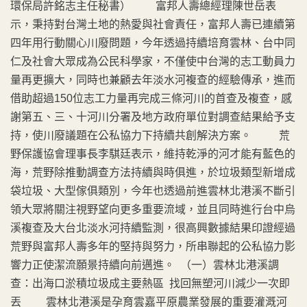
環保局許銘志主任秘書） 富邦人壽總經理陳世岳表
示，秉持對台灣土地的熱愛與社會責任，富邦人壽已連續第
四年用行動關心川廢問題，今年透過持續培育雲林、台中同
仁及社會大眾成為公民科學家，不僅使中台灣的志工動員力
量再更擴大，同時也兼顧去年淡水河複查的經驗傳承，進而
借助超過150位志工力量再完成三條河川的首查及複查，感
謝第五、三、十河川分署及地方政府單位對調查結果給予支
持，使川廢議題在公私協力下持續共創解決方案。 荒
野保護協會理事長李騏廷表示，維持乾淨的河才能有藍色的
海，荒野除推動調查方法持續與時俱進，於垃圾類型新增成
袋垃圾、大型傢俱類別，今年也透過前進雲林北港溪不斷引
領大眾將關注視野望向更多重要流域，並且同時進行台中烏
溪複查及大台北淡水河持續監測，很高興數據結果印證經過
荒野與富邦人壽多年的堅持與努力，所串聯起的公私協力影
響力正使潔流願景持續向前邁進。 （一）雲林北港溪調
查：出海口淤積垃圾成主要熱區 找回無塑河川減少一次即
丟 雲林北港溪是孕育雲嘉平原農業發展的重要灌溉河