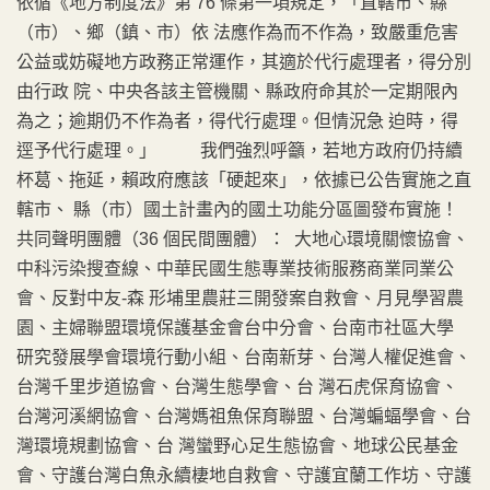
依循《地方制度法》第 76 條第一項規定，「直轄市、縣
（市）、鄉（鎮、市）依 法應作為而不作為，致嚴重危害
公益或妨礙地方政務正常運作，其適於代行處理者，得分別
由行政 院、中央各該主管機關、縣政府命其於一定期限內
為之；逾期仍不作為者，得代行處理。但情況急 迫時，得
逕予代行處理。」 我們強烈呼籲，若地方政府仍持續
杯葛、拖延，賴政府應該「硬起來」，依據已公告實施之直
轄市、 縣（市）國土計畫內的國土功能分區圖發布實施！
共同聲明團體（36 個民間團體）： 大地心環境關懷協會、
中科污染搜查線、中華民國生態專業技術服務商業同業公
會、反對中友-森 形埔里農莊三開發案自救會、月見學習農
園、主婦聯盟環境保護基金會台中分會、台南市社區大學
研究發展學會環境行動小組、台南新芽、台灣人權促進會、
台灣千里步道協會、台灣生態學會、台 灣石虎保育協會、
台灣河溪網協會、台灣媽祖魚保育聯盟、台灣蝙蝠學會、台
灣環境規劃協會、台 灣蠻野心足生態協會、地球公民基金
會、守護台灣白魚永續棲地自救會、守護宜蘭工作坊、守護