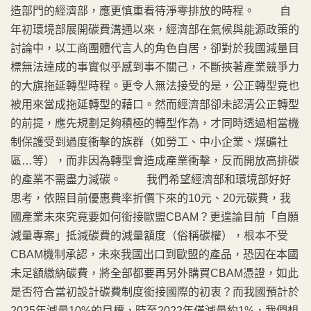
造部門的經濟部，應更慎重看待淨零排放的時程。 自
年初環境部展開碳費溝通以來，經濟部在氣候與能源政策的
討論中，以工商團體代言人的角色自居，卻對於我國減量目
標無法達成的事實似乎感到事不關己，不斷挾著產業競爭力
的大旗拖延轉型時程。更令人無法接受的是，公正轉型竟也
被用來當成拖延轉型的藉口。然而經濟部卻未認清公正轉型
的前提，應先規劃足夠積極的轉型作為，才同時透過相當機
制保護受到過度衝擊的族群（如勞工、中小企業、煤礦社
區…等），而非因為轉型會造成產業衝擊，反而開放高排碳
的產業不需盡力減碳。 我們希望經濟部和環境部好好
思考，依照目前優惠費率折價下來的10元、20元碳費，我
國產業未來究竟要如何銜接歐盟CBAM？更遑論目前「自願
減量專案」抵減碳費的減量額度（俗稱碳權），根本不受
CBAM機制承認，未來我國出口到歐盟的產品，恐因在本國
未足額繳納碳費，將全部都要再另外購買CBAM憑證，如此
是否符合當初設計碳費制度銜接國際的初衷？而我國預計於
2025年減量10%的目標，時至2022年僅減量約1%，我們想