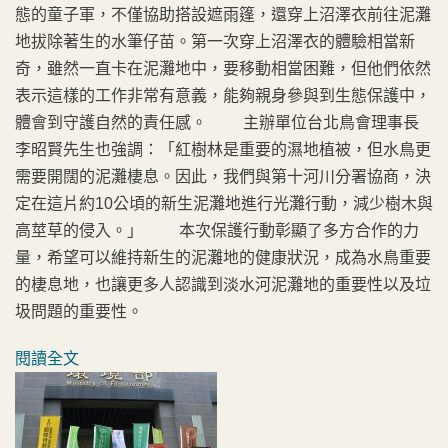
態的童子軍，不僅協助搭設遮雨篷，還穿上沼澤衣前往泥灘
地拔除著生的水筆仔苗。第一次穿上沼澤衣的體驗相當新
奇，雖然一直卡在泥灘地中，要移動相當困難，但他們依然
表示這樣的工作非常有意義，能夠親身參與到生態保護中，
體會到守護自然的責任感。 主辦單位台北鳥會理事長
李昭賢先生也強調：「紅樹林是重要的濕地植被，但水鳥更
需要開闊的泥灘棲息。因此，我們與第十河川分署協商，決
定在這片約10公頃的新生泥灘地進行光灘行動，減少樹木與
高莖草的侵入。」 本次保護行動彰顯了多方合作的力
量，希望可以維持新生的泥灘地的健康狀況，成為水鳥重要
的棲息地，也讓更多人認識到淡水河泥灘地的重要性以及垃
圾問題的重要性。
閱讀全文