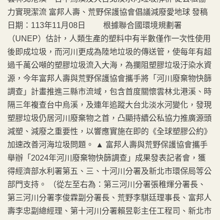
力實現潔流 富邦人壽、荒野保護協會倡議減廢愛地球 發稿
日期：113年11月08日 根據聯合國環境規劃署
（UNEP）估計，人類生產的塑料中有半數僅作一次性使用
後即成垃圾，而河川更成為陸地垃圾的傳送管，使每年有超
過千萬公噸的塑膠垃圾流入大海，為攔阻塑膠垃圾汙染水資
源，今年富邦人壽與荒野保護協會攜手將「河川廢棄物快篩
調查」計畫推進三縣市流域，包含首度關懷雲林北港溪、時
隔三年複查台中烏溪，及連年追蹤大台北淡水河變化，發現
塑膠垃圾仍居河川廢棄物之首，凸顯持續公私協力推廣源頭
減塑、減廢之重要性，以響應實施在即的《全球塑膠公約》
加速改善河海垃圾問題。 ▲ 富邦人壽與荒野保護協會攜手
舉辦「2024年河川廢棄物快篩調查」成果發表記者會，獲
得經濟部水利署第五、三、十河川分署及新北市環保局等公
部門支持。 （從左至右為：第三河川分署張稚煇分署長、
第三河川分署李俊霖副分署長、荒野李騏廷理事長、富邦人
壽李忠副總經理、第十河川分署賴昱彰主任工程司、新北市