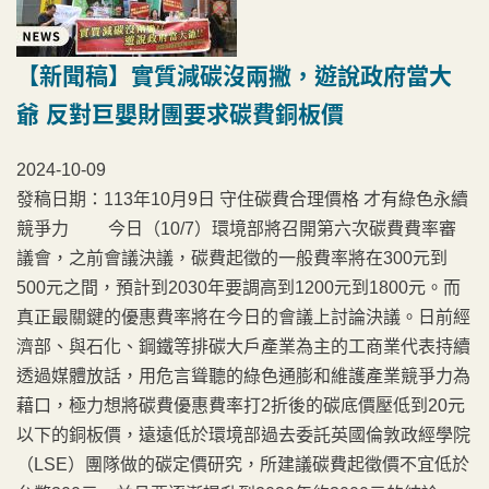
【新聞稿】實質減碳沒兩撇，遊說政府當大
爺 反對巨嬰財團要求碳費銅板價
2024-10-09
發稿日期：113年10月9日 守住碳費合理價格 才有綠色永續
競爭力 今日（10/7）環境部將召開第六次碳費費率審
議會，之前會議決議，碳費起徵的一般費率將在300元到
500元之間，預計到2030年要調高到1200元到1800元。而
真正最關鍵的優惠費率將在今日的會議上討論決議。日前經
濟部、與石化、鋼鐵等排碳大戶產業為主的工商業代表持續
透過媒體放話，用危言聳聽的綠色通膨和維護產業競爭力為
藉口，極力想將碳費優惠費率打2折後的碳底價壓低到20元
以下的銅板價，遠遠低於環境部過去委託英國倫敦政經學院
（LSE）團隊做的碳定價研究，所建議碳費起徵價不宜低於