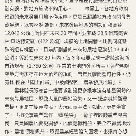
為計 畫內容有所缺陷或不足，豈不是在打臉過往的自己規
劃有誤、對地方施政不夠用心。 事實上，各地方政府
預留的未來發展用地不僅足夠，更是已超越地方政府開發負
載量能。以雲林縣 為例，未來發展地區的劃設面積高達
12,042 公頃；等同在未來 20 年間，要完成 28.5 個高鐵雲
林 車站特定區（422 公頃）規模的土地開發。比例同樣懸
殊的還有桃園市，目前所劃設的未來發展地 區將近 13,450
公頃；等於在未來 20 年內，每 3 年就要完成一處與淡海新
市鎮規模（1,750 公頃）相當的土地開發。所幸，這些明顯
與地方需求存在巨大落差的規劃，若無具體開發可行性，仍
有途 徑在「國土計畫」中被調整回「農業發展地區」。
雲林縣長張麗善一邊要求劃設更多根本沒有能量開發的
未來發展地區，導致大量的農地流失，又一 邊高喊捍衛農
業權，更是在糊弄農民、大玩兩面手法。如此，更是坐實
了，「把從事農業當作一種 犧牲」，骨子裡輕賤農業與農
民，只貪圖農地變更開發、地價翻轉利益，完全不顧農地炒
作、農地 價格飆升，恐讓農業經營陷入困境，也讓真心想