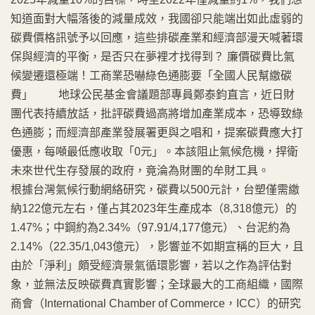
知道面對大幅落後的減量成效，我國卻只能端出如此虛弱的
碳費價格訊號予以回應，這些排碳產業和經濟部漫天喊著環
保與經濟的平衡，是否只在夢裡才找得到？ 廉價碳費比氣
候變遷還極端！工商業恐嚇綠色通膨要「全國人民幫繳碳
費」 地球公民基金會議題部專員鄭泰鈞直言，近日財
團代表持續放話，批評碳費過高將增加產業成本，恐導致綠
色通膨；而經濟部產業發展署更與之唱和，提案碳費應大打
優惠，每噸最低應收取「0元」。本該阻止氣候危機，捍衛
未來世代生存發展的政府，竟淪為財團的牟財工具。
根據台灣氣候行動網絡研究，碳費以500元計，台塑僅需繳
納122億元左右，僅占其2023年生產成本（8,318億元）的
1.47%；中鋼約為2.34%（97.91/4,177億元）、台泥約為
2.14%（22.35/1,043億元），影響並不如期宣稱的巨大，且
由於「淨利」頗受經濟景氣循環影響，若以之作為評估對
象，並無法反映碳費真實影響；全球最大的工商組織，國際
商會（International Chamber of Commerce，ICC）的研究