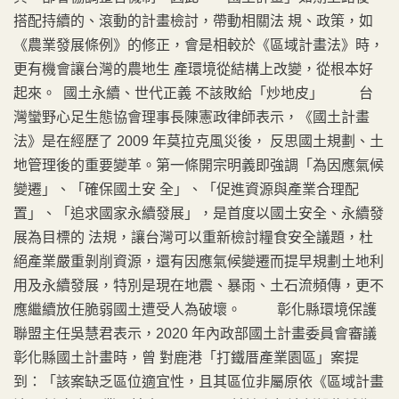
搭配持續的、滾動的計畫檢討，帶動相關法 規、政策，如
《農業發展條例》的修正，會是相較於《區域計畫法》時，
更有機會讓台灣的農地生 產環境從結構上改變，從根本好
起來。 國土永續、世代正義 不該敗給「炒地皮」 台
灣蠻野心足生態協會理事長陳憲政律師表示，《國土計畫
法》是在經歷了 2009 年莫拉克風災後， 反思國土規劃、土
地管理後的重要變革。第一條開宗明義即強調「為因應氣候
變遷」、「確保國土安 全」、「促進資源與產業合理配
置」、「追求國家永續發展」，是首度以國土安全、永續發
展為目標的 法規，讓台灣可以重新檢討糧食安全議題，杜
絕產業嚴重剝削資源，還有因應氣候變遷而提早規劃土地利
用及永續發展，特別是現在地震、暴雨、土石流頻傳，更不
應繼續放任脆弱國土遭受人為破壞。 彰化縣環境保護
聯盟主任吳慧君表示，2020 年內政部國土計畫委員會審議
彰化縣國土計畫時，曾 對鹿港「打鐵厝產業園區」案提
到：「該案缺乏區位適宜性，且其區位非屬原依《區域計畫