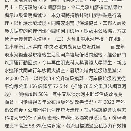
月止，已清理約 600 噸廢棄物，今年烏溪川廢複查結果也
顯示垃圾量明顯減少，本分署將持續針對川廢熱點進行清
理，以維護水域環境。同時感謝荒野保護協會、富邦人壽及
參與調查的夥伴們熱心關切河川環境，期藉由公私協力方式
營造更優質的水環境。 （三）大台北淡水河年檢：在地師
生串聯新北水巡隊 中央及地方動員促垃圾減量 而去年
淡水河複查發現疫後生活使河岸垃圾倍增問題後，經公部門
以清運行動回應，今年再由明志科大與實踐大學師生、新北
水巡隊共同執行年檢擴大調查，發現流域內垃圾總量減少
84,000 公升，以每袋 14 公升垃圾換算，河岸段垃圾密度從
平均每公里 156 袋降至 72.5 袋（扣除 78.5 公里無法調查河
段），減幅超過 50%，其中又以淡水河主幹整治成效最為
顯著，同步檢視去年公布垃圾熱點改善情況，在 2023 年熱
點公佈後，公部門強化河岸垃圾清理，荒野保護協會與明志
科技大學於社子島與蘆洲河岸辦理多場次淨溪活動，發現清
理比率高達 58.3%值得肯定，潔流目標透過公私協力有效推