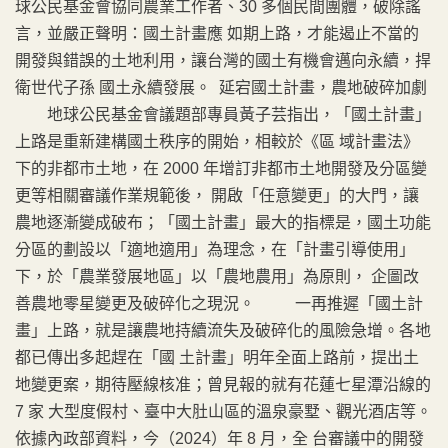
球公民基金會協同農業工作者、30 多個民間團體，破除謠
言，並嚴正聲明：國土計畫應 如期上路，才能遏止不當的
開發與錯誤的土地利用，讓台灣的國土有機會邁向永續，捍
衛世代子孫 國土永續發展。 延宕國土計畫，農地破碎加劇
地球公民基金會議題部專員黃子芸指出，「國土計畫」
上路是重新建構國土秩序的開始，相較於《區 域計畫法》
下的非都市土地，在 2000 年增訂非都市土地開發及分區變
更等相關審議作業規範後， 開啟「任意變更」的大門，讓
農地逐漸變成破布；「國土計畫」最大的指標是，國土功能
分區的劃設以「適地適用」為理念，在「計畫引導使用」
下，於「農業發展地區」以「農地農用」為原則， 企圖改
善農地零星變更及破碎化之現況。 一再推遲「國土計
畫」上路，就是讓農地持續流失及破碎化的風險急增。各地
都已傳出多起趕在「國 土計畫」明年全面上路前，提出土
地變更案，期待壓線核准；曾見報的就有花蓮七星潭沿線的
7 家 大型度假村、臺中大肚山區的溫泉豪墅、觀光酒店等。
依據內政部資料，今（2024）年 8 月，全 台審議中的開發