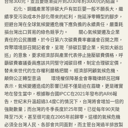
台幣300元，並且要逐漸提升到2030年約3000元的結論。
石化、鋼鐵產業等排碳大戶有如巨嬰一般不願長大，繼
續享受污染成本外部化帶來的紅利，拖延淨零轉型的腳步，
迴避台灣在全球氣候變遷危機下應負擔的永續責任，嚴重耗
損台灣出口貿易的綠色競爭力。 關心氣候變遷及企業
責任的公民團體，於今日第六次碳費費率審議會召開之際，
齊聚環境部召開記者會，呈現「排碳巨嬰企業，宛如大爺出
巡」的意象，要求經濟部與產業代表停止施壓碳費價格，呼
籲碳費審議委員應該共同堅守減碳目標，制定合理碳定價，
替未來世代的生存權利嚴格把關。 經濟部罔顧氣候危機、
顛倒公正轉型意涵 環境權保障基金會專職律師呂冠輝
表示，氣候變遷造成的影響已經不僅是迫在眉睫，更是確實
地在發生當中，根據聯合國IPCC在2021年發布的AR6報
告，世紀末升溫超過3.4度C的情況下，台灣將會增加一倍的
強颱數量；而台灣的冬季長度於25年間，已從每年90天陡
降至75天，甚至很可能在2065年前歸零。這樣的氣候危機
必須全台灣人民、各部會共同面對，而主管台灣過半排放製