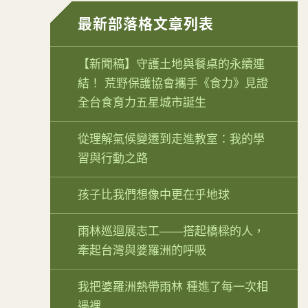
最新部落格文章列表
【新聞稿】守護土地與餐桌的永續連
結！ 荒野保護協會攜手《食力》見證
全台食育力五星城市誕生
從理解氣候變遷到走進教室：我的學
習與行動之路
孩子比我們想像中更在乎地球
雨林巡迴展志工——搭起橋樑的人，
牽起台灣與婆羅洲的呼吸
我把婆羅洲熱帶雨林 種進了每一次相
遇裡