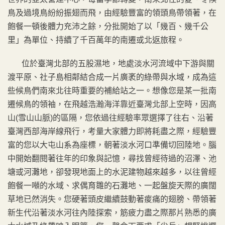
鳥及過境鳥紛紛振翅而飛，由經驗豐富的領頭鳥帶領著，在
飽餐一頓後體力充沛之餘，分批開始了以「幾百、幾千公
里」為單位、持續了千百萬年的南遷或北返旅程。
位於臺灣北部的五股濕地，地處淡水河流域中下游與關
渡平原、社子島相鄰結合成一片廣袤的綠帶與水域，成為這
些候鳥們南來北往時重要的補給站之一。想像您是某一批南
遷候鳥的領袖，在飛越浩瀚海洋靠近臺灣北部上空時，因高
山(雪山山脈)的區隔，您依過往經驗率眾選擇了往右、沿著
臺灣西部海岸線飛行，考量大家體力即將耗盡之際，經驗豐
富的您以大屯山系為座標，朝著淡水河口準備切回陸地。腦
中開始翻閱著往年的印象與記憶，尋找曾經待過的沼澤、池
塘或河灘地，卻發現地面上的水泥建物越來越多，以往曾經
飽餐一噸的水域、求偶育雛的石灘地、一起盤旋天際的廣闊
草地已然消失。您硬著頭皮繼續鼓動著痠痛的翅膀、帶領著
新生代沿著淡水河往內陸探索，筋疲力盡之際那片熟悉的廣