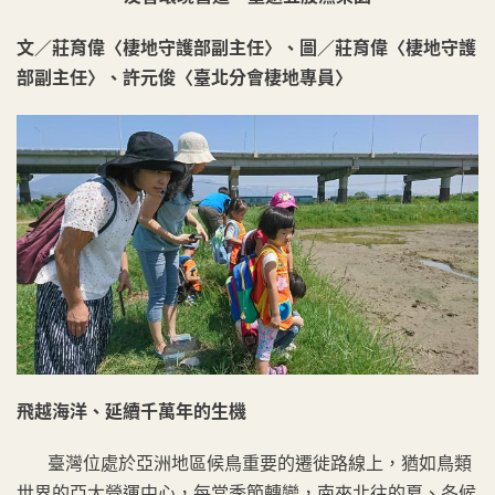
文／莊育偉〈棲地守護部副主任〉、圖／莊育偉〈棲地守護
部副主任〉、許元俊〈臺北分會棲地專員〉
飛越海洋、延續千萬年的生機
臺灣位處於亞洲地區候鳥重要的遷徙路線上，猶如鳥類
世界的亞太營運中心，每當季節轉變，南來北往的夏、冬候