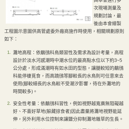
與本會進行多
次現場測量及
規劃討論，最
後由本會繪製
工程圖示意圖供高管處委外廠商施作時使用，相關規劃原則
如下：
灘地高程：依鷸鴴科鳥類習性及需求為設計考量，高程
設計於淡水河感潮時中潮水位的最高點水位以下約3~5
公分處，形成滿潮時有如水田的型態，讓腿較短的鷸鴴
科能停棲覓食，而高蹺鴴等腳較長的水鳥則可任意來去
使用(腳較細長的水鳥較不受潮汐影響，待在外灘地的
時間較多)。
安全性考量：依鷸鴴科習性，例如視野越寬廣無阻礙越
好、不喜好草地(躲藏掠食者)因此盡量將灘地視野能延
伸，另外利用水位控制來讓鹽分抑制灘地雜草的生長。