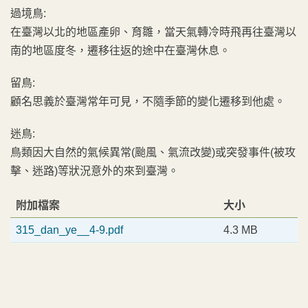
過境鳥:
在臺灣以北的地區產卵、育雛，當天氣轉冷時飛再往臺灣以
南的地區度冬，遷移往返的途中在臺灣休息。
留鳥:
顧名思義於臺灣常年可見，不隨季節的變化遷移到他處。
迷鳥:
鳥類因大自然的氣候異常(颱風、氣流改變)或突發事件(被攻
擊、迷路)等狀況意外的來到臺灣。
附加檔案
大小
315_dan_ye__4-9.pdf
4.3 MB