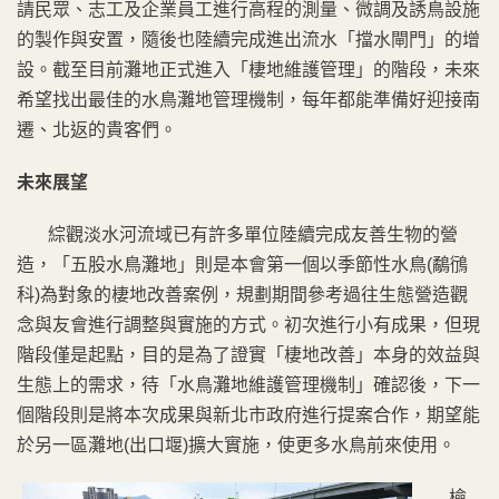
請民眾、志工及企業員工進行高程的測量、微調及誘鳥設施
的製作與安置，隨後也陸續完成進出流水「擋水閘門」的增
設。截至目前灘地正式進入「棲地維護管理」的階段，未來
希望找出最佳的水鳥灘地管理機制，每年都能準備好迎接南
遷、北返的貴客們。
未來展望
綜觀淡水河流域已有許多單位陸續完成友善生物的營
造，「五股水鳥灘地」則是本會第一個以季節性水鳥(鷸鴴
科)為對象的棲地改善案例，規劃期間參考過往生態營造觀
念與友會進行調整與實施的方式。初次進行小有成果，但現
階段僅是起點，目的是為了證實「棲地改善」本身的效益與
生態上的需求，待「水鳥灘地維護管理機制」確認後，下一
個階段則是將本次成果與新北市政府進行提案合作，期望能
於另一區灘地(出口堰)擴大實施，使更多水鳥前來使用。
檢