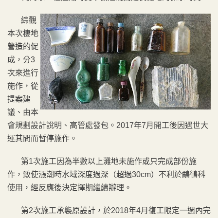
綜觀
本次棲地
營造的促
成，分3
次來進行
施作，從
提案建
議、由本
會規劃設計說明、高管處發包。2017年7月開工後因遇世大
運其間而暫停施作。
第1次施工因為半數以上灘地未施作或只完成部份施
作，致使漲潮時水域深度過深（超過30cm）不利於鷸鴴科
使用，經反應後決定擇期繼續辦理。
第2次施工承襲原設計，於2018年4月復工限定一週內完