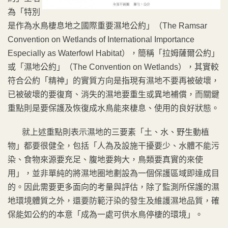
為「特別
是作為水鳥棲息地之國際重要濕地公約」（The Ramsar
Convention on Wetlands of International Importance
Especially as Waterfowl Habitat），簡稱「拉姆薩爾公約」
或「濕地公約」（The Convention on Wetlands），其實較
符合公約「精神」的實質方向是指現有濕地不要再被破壞，
已被破壞的要復育、消失的濕地要重生或異地補償，而關鍵
重點則是要保護及恢復成水鳥能來棲息、使用的良好狀態。
就上述重點則表示濕地的三要素「土、水、野生動植
物」都要很健全，包括「人為及設施干擾要少、水體不能污
染、食物來源要充足、腹地要夠大，鳥類要真實的來使
用」，並非單純的將濕地圈地劃設為一個保護區域即達成目
的。因此需要更多面向的考量與評估，除了監測所保護的濕
地環境體質之外，還要防範汙染的發生及維護濕地品質，確
保能如公約的本意「成為一處可供水鳥停棲的環境」。