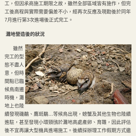
工，但因承商施工期限之故，雖然全部區域皆有施作，但完
工後高程與實際需要偏差不小，經再次反應及現勘後於同年
7月進行第3次進場後正式完工。
灘地營造後的狀況
雖然
完工的型
態不盡人
意，但時
間點已臨
候鳥南遷
時機，灘
地上也陸
續發現磯鷸、鷹斑鷸…等候鳥出現，螃蟹及其他生物也陸續
進駐，甚至發現小環頸鴴於灘地高處產卵、育雛，因此評估
後不宜再讓大型機具進場施工。後續採辦理工作假期方式邀