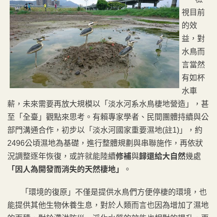
視目前
的效
益，對
水鳥而
言當然
有如杯
水車
薪，未來需要再放大規模以「淡水河系水鳥棲地營造」，甚
至「全臺」觀點來思考。有賴專家學者、民間團體持續與公
部門溝通合作，初步以「淡水河國家重要濕地(註1)」，約
2496公頃濕地為基礎，進行整體規劃與串聯施作，再依狀
況調整逐年恢復，或許就能陸續
修補
與
歸還給大自然
幾處
「因人為開發而消失的天然棲地」
。
「環境的復原」不僅是提供水鳥們方便停棲的環境，也
能提供其他生物休養生息，對於人類而言也因為增加了濕地