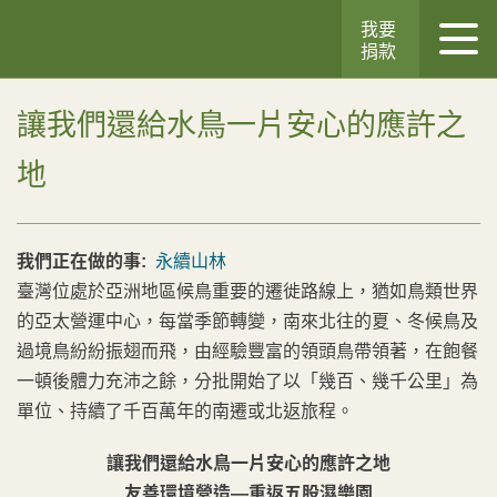
我要
捐款
讓我們還給水鳥一片安心的應許之
地
我們正在做的事:
永續山林
臺灣位處於亞洲地區候鳥重要的遷徙路線上，猶如鳥類世界
的亞太營運中心，每當季節轉變，南來北往的夏、冬候鳥及
過境鳥紛紛振翅而飛，由經驗豐富的領頭鳥帶領著，在飽餐
一頓後體力充沛之餘，分批開始了以「幾百、幾千公里」為
單位、持續了千百萬年的南遷或北返旅程。
讓我們還給水鳥一片安心的應許之地
友善環境營造—重返五股濕樂園