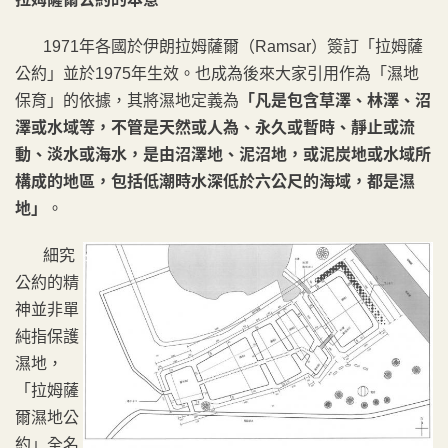
1971年各國於伊朗拉姆薩爾（Ramsar）簽訂「拉姆薩
公約」並於1975年生效。也成為後來大家引用作為「濕地
保育」的依據，其將濕地定義為
「凡是包含草澤、林澤、沼
澤或水域等，不管是天然或人為、永久或暫時、靜止或流
動、淡水或海水，是由沼澤地、泥沼地，或泥炭地或水域所
構成的地區，包括低潮時水深低於六公尺的海域，都是濕
地」
。
細究
公約的精
神並非單
純指保護
濕地，
「拉姆薩
爾濕地公
約」全名