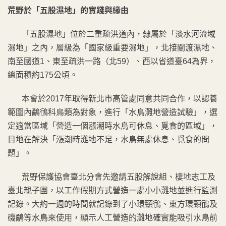
荒野於「五股濕地」的實踐與緣由
「五股濕地」位於二重疏洪道內，隸屬於「淡水河流域
濕地」之內，層級為「國家級重要濕地」，北接關渡濕地、
南至國道1、東至疏洪一路（北59）、西以省道臺64為界，
總面積約175公頃。
本會於2017年取得新北市高管處同意共同合作，以認養
範圍內鷸鴴科鳥類為對象，進行「水鳥灘地營造試驗」，選
定適當區域「營造一個漲潮時水鳥可休息、覓食的區域」，
目地在解決「漲潮時灘地不足，水鳥無處休息、覓食的問
題」。
荒野保護協會臺北分會先邀請五股解說組、棲地志工及
臺北親子團，以工作假期方式營造一處小小灘地並進行監測
記錄。大約一週的時間就記錄到了小環頸鴴、東方環頸鴴及
磯鷸等水鳥來使用，顯示人工營造的灘地確實能吸引水鳥前