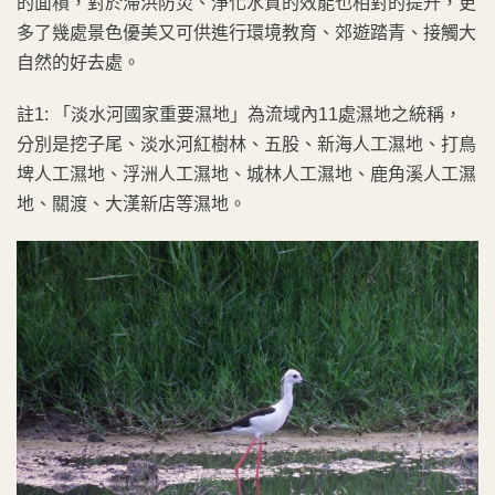
的面積，對於滯洪防災、淨化水質的效能也相對的提升，更
多了幾處景色優美又可供進行環境教育、郊遊踏青、接觸大
自然的好去處。
註1: 「淡水河國家重要濕地」為流域內11處濕地之統稱，
分別是挖子尾、淡水河紅樹林、五股、新海人工濕地、打鳥
埤人工濕地、浮洲人工濕地、城林人工濕地、鹿角溪人工濕
地、關渡、大漢新店等濕地。