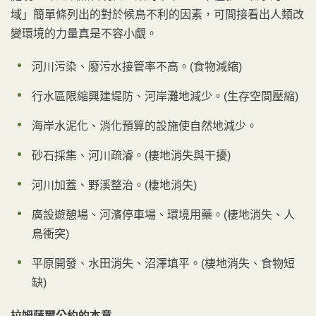
域」簡單條列出的對於候鳥不利的因素，可間接看出人類改
變環境的力量真是不容小覷。
河川污染、廢污水接管率不高。(食物減縮)
行水區限縮興建堤防、河岸灘地減少。(生存空間壓縮)
海岸水泥化、消化預算的設施使自然地減少。
砂石採集、河川疏濬。(棲地消失與干擾)
河川加蓋、野溪整治。(棲地消失)
廣設遊憩場、河濱停車場、環境用藥。(棲地消失、人
鳥衝突)
平原開發、水田消失、沼澤填平。(棲地消失、食物短
缺)
拉姆薩爾公約的本意