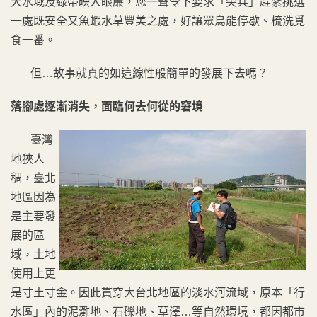
大水域及綠帶映入眼簾，您一聲令下要求「尖兵」趕緊挑選
一處既安全又魚蝦水草豐美之處，好讓眾鳥能停歇、梳洗覓
食一番。
但…故事就真的如這線性般簡單的發展下去嗎？
落腳處逐漸消失，面臨何去何從的窘境
臺灣
地狹人
稠，臺北
地區因為
是主要發
展的區
域，土地
使用上更
是寸土寸金。因此貫穿大台北地區的淡水河流域，原本「行
水區」內的泥灘地、石礫地、草澤…等自然環境，都因都市