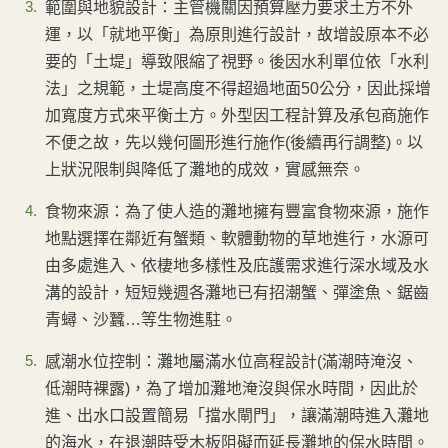
範圍與地貌設計：主管機關因預算壓力要求土方不外
運，以「就地平衡」為原則進行設計，故增設原本不必
要的「土堤」導致限縮了視野。後因水利單位依「水利
法」之規範，土堤高度不得超過地面50公分，因此採增
加寬度方式來平衡土方。外型因工程計算及承包商施作
不便之故，先以幾何圖形進行施作(後續再行調整)。以
上狀況限制與降低了灘地的成效，實感無奈。
食物來源：為了使人造的灘地擁有豐富食物來源，施作
地點選擇在鄰近有蟹類、軟體動物的草地進行，水源可
由多處進入、依棲地多樣性及庇護需求進行深水域及水
溝的設計，短短幾週各灘地已有招潮蟹、彈塗魚、鋸齒
青蟳、沙蠶…等生物進駐。
感潮水位控制：灘地屬滿水位高程設計(滿潮時淹沒、
低潮時裸露)，為了增加灘地淹沒與保水時間，因此於
進、出水口設置簡易「擋水閘門」，讓滿潮時進入灘地
的海水，在退潮時受木板阻礙而延長灘地的保水時間。