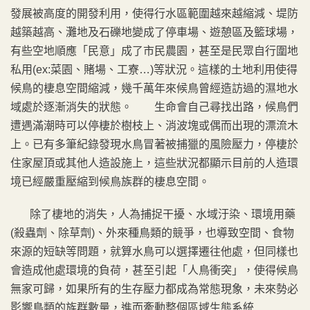
發展被高度的開發利用，使得行水區範圍越來越縮減、堤防
越築越高、灘地及石礫地變成了停車場、遊憩區及籃球場，
有些空地順應「民意」成了市民農園，甚至是民眾自行圍地
私用(ex:菜園、賭場、工寮…)等狀況。這樣的土地利用使得
候鳥的棲息空間縮減，幾千萬年來候鳥曾經造訪過的濕地水
域處於逐漸消失的狀態。 生命會自己尋找出路，候鳥們
遭遇滿潮時可以停棲於樹枝上、消波塊或偶而出現的漂流木
上。已有多筆紀錄發現水鳥冒著被捕獵的風險壓力，停棲於
住家屋頂或其他人造設施上，這些狀況都顯示目前的人造環
境已經嚴重壓縮到候鳥族群的棲息空間。
除了棲地的消失，人為捕捉干擾、水域汙染、環境用藥
(殺蟲劑、除草劑)、外來種鳥類的競爭，也導致空間、食物
來源的短缺等問題，就算水鳥可以選擇遷往他處，但同樣也
會造成他處環境的負荷，甚至引起「人鳥衝突」，使得候鳥
無家可歸，如果所有的生存壓力都成為常態現象，未來勢必
影響鳥類的族群數量，進而牽動整個區域生態系統