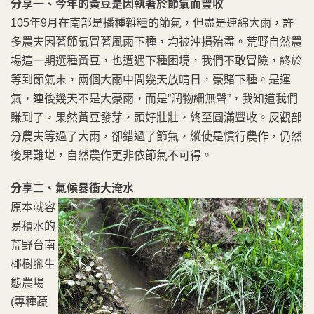
分享一、今年的黃豆是因執著於節氣而豐收
105年9月在南部是播種雜糧的節氣，但盡是連綿大雨，許
多農夫因著節氣冒著風雨下種，均被沖損殆盡。荒野自然農
場這一期選種黃豆，也遭遇下種困境，我們不敢冒險，終於
等到節氣末，兩個大雨中間幾天放晴日，豪賭下種。是運
氣，連後幾天不是大豪雨，而是”潤物細無聲”，我知道我們
賺到了，果然黃豆發芽，頭好壯壯，終至圓滿豐收。反觀部
分農夫等過了大雨，卻錯過了節氣，縱使是慣行農作，仍然
後果難堪，自然農作更非依節氣不可得。
分享二、氣候暴衝大淹水
原本就容
易積水的
荒野台南
椰樹腳生
態農場
(專種蔬