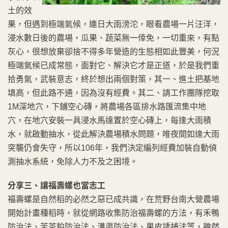
土的效
果，但遇到極端氣候，連日大雨滂沱，眼看農場一片汪洋，
浸水數日後的農場，瓜果、蔬菜無一倖免，一切重來，有點
灰心，很想放棄卻捨不得多年營造的生態相如此豐美，何況
極端氣候已成常態，面對它、解決它才是正道，於是我們重
拾勇氣，武裝意志，終於想出兩個對策，其一、進土把基地
填高，但此路不通，因為沒有經費。其二、請工作團隊挖取
1M深地穴，下鋪空心磚，將農場各區排水路匯流集中地
穴，在地穴安裝一具浸水馬達置於空心磚上，每逢大雨積
水，就啟動抽水，從此解決農場積水問題，唯夜間如逢大雨
突襲仍會失守，所以106年，我們決定編列經費加裝自動偵
測抽水系統，免除人力不及之困境。
分享三、讓福壽螺也當志工
福壽螺是自然稻的必然之惡已成共識，在荒野台南大營農場
開始計畫種稻時，就從網路收集防治福壽螺的方法，有禾鴨
防治法、苦茶粕防治法、溝渠防治法、果皮誘捕法等，雖然