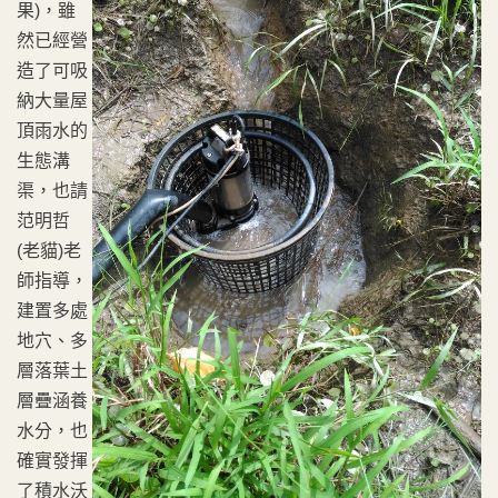
果)，雖
然已經營
造了可吸
納大量屋
頂雨水的
生態溝
渠，也請
范明哲
(老貓)老
師指導，
建置多處
地穴、多
層落葉土
層疊涵養
水分，也
確實發揮
了積水沃