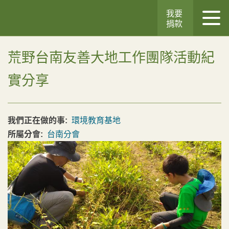
我要
捐款
荒野台南友善大地工作團隊活動紀
實分享
我們正在做的事:
環境教育基地
所屬分會:
台南分會