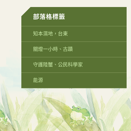
部落格標籤
知本濕地，台東
關燈一小時、古蹟
守護陸蟹、公民科學家
能源