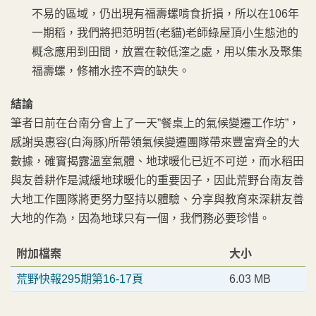
不易的區域，仍出現有福壽螺啃食折損，所以在106年
一期稻，我們將把范明哲(老貓)老師綠屋頂小生態池的
概念應用到田間，放置在較低漥之處，用以集水及聚集
福壽螺，修補水控不齊的缺失。
結論
筆者日前在台南分會上了一天”餐桌上的氣候變遷工作坊”，
感謝吳惠容(白海豚)所帶領氣候變遷團隊帶來豐富齊全的大
數據，確實揭露溫室氣體、地球暖化已近不可逆，而水稻田
與友善耕作是減緩地球暖化的重要因子，因此荒野台南友善
大地工作團隊將更努力堅持以體驗、分享與教育來深耕友善
大地的作為，因為地球只有一個，我們務必要珍惜。
附加檔案
大小
荒野快報295期第16-17頁
6.03 MB