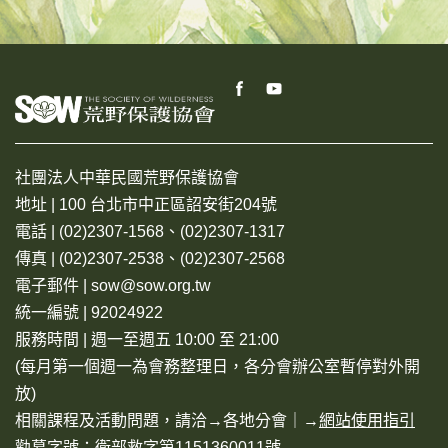
社團法人中華民國荒野保護協會
地址 | 100 台北市中正區詔安街204號
電話 | (02)2307-1568、(02)2307-1317
傳真 | (02)2307-2538、(02)2307-2568
電子郵件 | sow@sow.org.tw
統一編號 | 92024922
服務時間 | 週一至週五 10:00 至 21:00
(每月第一個週一為會務整理日，各分會辦公室暫停對外開
放)
相關課程及活動問題，請洽→
各地分會
｜→
網站使用指引
勸募字號：衛部救字第1151360011號