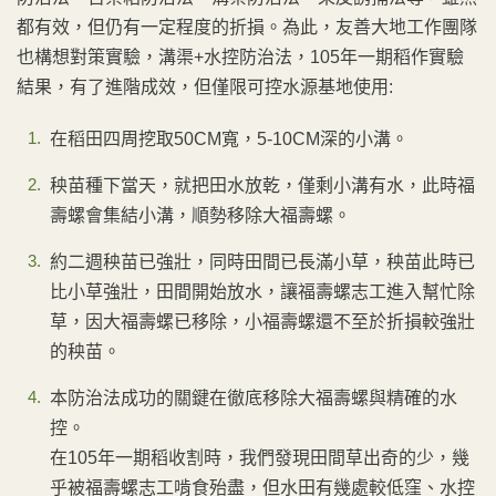
都有效，但仍有一定程度的折損。為此，友善大地工作團隊
也構想對策實驗，溝渠+水控防治法，105年一期稻作實驗
結果，有了進階成效，但僅限可控水源基地使用:
在稻田四周挖取50CM寬，5-10CM深的小溝。
秧苗種下當天，就把田水放乾，僅剩小溝有水，此時福
壽螺會集結小溝，順勢移除大福壽螺。
約二週秧苗已強壯，同時田間已長滿小草，秧苗此時已
比小草強壯，田間開始放水，讓福壽螺志工進入幫忙除
草，因大福壽螺已移除，小福壽螺還不至於折損較強壯
的秧苗。
本防治法成功的關鍵在徹底移除大福壽螺與精確的水
控。
在105年一期稻收割時，我們發現田間草出奇的少，幾
乎被福壽螺志工啃食殆盡，但水田有幾處較低窪、水控