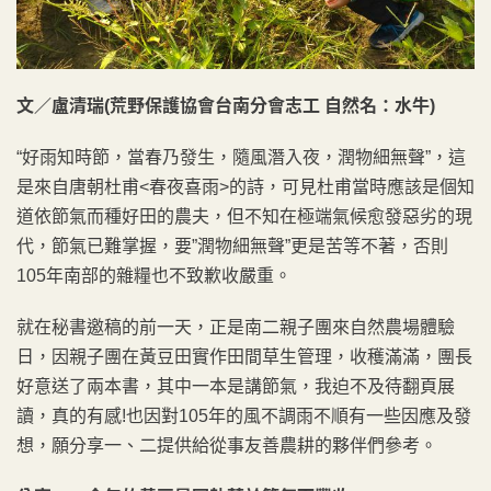
文
／
盧清瑞(荒野保護協會台南分會志工 自然名：水牛)
“好雨知時節，當春乃發生，隨風潛入夜，潤物細無聲”，這
是來自唐朝杜甫<春夜喜雨>的詩，可見杜甫當時應該是個知
道依節氣而種好田的農夫，但不知在極端氣候愈發惡劣的現
代，節氣已難掌握，要”潤物細無聲”更是苦等不著，否則
105年南部的雜糧也不致歉收嚴重。
就在秘書邀稿的前一天，正是南二親子團來自然農場體驗
日，因親子團在黃豆田實作田間草生管理，收穫滿滿，團長
好意送了兩本書，其中一本是講節氣，我迫不及待翻頁展
讀，真的有感!也因對105年的風不調雨不順有一些因應及發
想，願分享一、二提供給從事友善農耕的夥伴們參考。