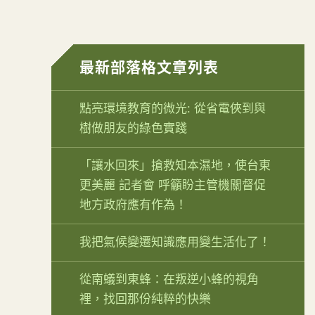
最新部落格文章列表
點亮環境教育的微光: 從省電俠到與
樹做朋友的綠色實踐
「讓水回來」搶救知本濕地，使台東
更美麗 記者會 呼籲盼主管機關督促
地方政府應有作為！
我把氣候變遷知識應用變生活化了！
從南蟻到東蜂：在叛逆小蜂的視角
裡，找回那份純粹的快樂