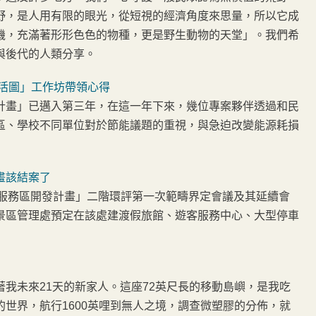
野，是人用有限的眼光，從短視的經濟角度來思量，所以它成
機，充滿著形形色色的物種，更是野生動物的天堂」。我們希
與後代的人類分享。
綠活圖」工作坊帶領心得
計畫」已邁入第三年，在這一年下來，幾位專案夥伴透過和民
區、學校不同單位對於節能議題的重視，與急迫改變能源耗損
畫該結案了
里大彎服務區開發計畫」二階環評第一次範疇界定會議及其延續會
景區管理處預定在該處建渡假旅館、遊客服務中心、大型停車
我未來21天的新家人。這座72英尺長的移動島嶼，是我吃
世界，航行1600英哩到無人之境，調查微塑膠的分佈，就