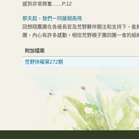
感到非常興奮……P.12
那天起，我們一同展翅高飛
回想翔鷹團在各級長官及荒野夥伴關注和支持下，能
團，內心有許多感動。相信荒野親子團四團一會的組織
附加檔案
荒野快報第272期