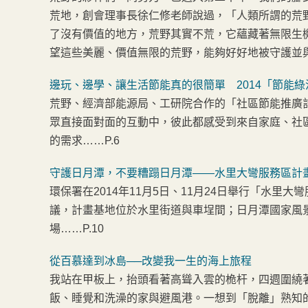
荒地，創會理事長徐仁修老師說過，「人類所謂的荒
了沒有價值的地方，荒野其實不荒，它蘊藏著無限生
望這些美麗、價值無限的荒野，能夠好好地被守護並
邊玩、邊學、讓生活節能真的很簡單 2014「節能
荒野、經濟部能源局、工研院合作的「社區節能推廣
眾直接面對面的互動中，彼此都感受到來自家庭、社
的需求……P.6
守護日月潭，不要糟蹋日月潭——水里大彎服務區計
環保署在2014年11月5日、11月24日舉行「水
議，計畫基地位於水里街道與車埕間；日月潭國家風
場……P.10
從百慕達到冰島──改變我一生的海上旅程
我站在甲板上，抬頭看著高聳入雲的桅杆，四週圍繞著
飯、睡覺和洗澡的家與避風港。一想到「脫離」熟知的