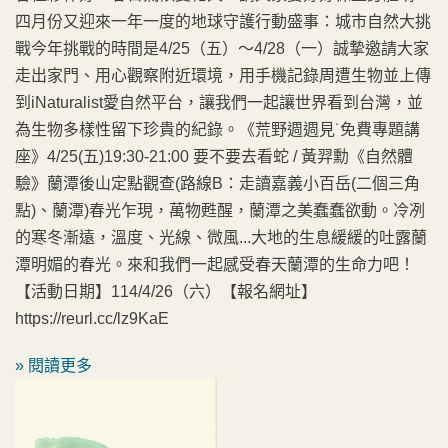
四月份又迎來一年一度的地球守護行動盛事：城市自然大挑
戰今年挑戰的時間是4/25（五）～4/28（一）誠摯邀請大家
走出家門、用心觀察附近環境，用手機記錄周遭生物並上傳
到iNaturalist愛自然平台，讓我們一起讓世界看到台灣，並
為生物多樣性留下珍貴的紀錄。《荒野週週見˙免費專題講
座》4/25(五)19:30-21:00 要不要去看蛇 / 黃羿勳《自然體
驗》蘭潭後山定點觀查(路線B：走讀嘉義小百岳(二個三角
點)、蘭潭)春光乍現，萬物甦醒，蘭潭之美蠢蠢欲動。冷冽
的寒冬漸遠，溫度、光線、微風...大地的生息緩緩的吐露蘭
潭明媚的春光。來和我們一起感受春天蘭潭的生命力吧！
【活動日期】114/4/26（六）【報名網址】
https://reurl.cc/lz9KaE
» 閱讀更多