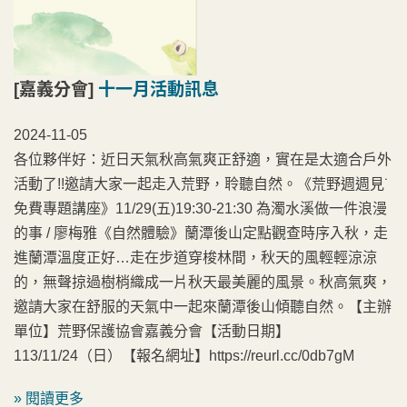
[嘉義分會]
十一月活動訊息
2024-11-05
各位夥伴好：近日天氣秋高氣爽正舒適，實在是太適合戶外
活動了!!邀請大家一起走入荒野，聆聽自然。《荒野週週見˙
免費專題講座》11/29(五)19:30-21:30 為濁水溪做一件浪漫
的事 / 廖梅雅《自然體驗》蘭潭後山定點觀查時序入秋，走
進蘭潭溫度正好…走在步道穿梭林間，秋天的風輕輕涼涼
的，無聲掠過樹梢織成一片秋天最美麗的風景。秋高氣爽，
邀請大家在舒服的天氣中一起來蘭潭後山傾聽自然。【主辦
單位】荒野保護協會嘉義分會【活動日期】
113/11/24（日）【報名網址】https://reurl.cc/0db7gM
» 閱讀更多