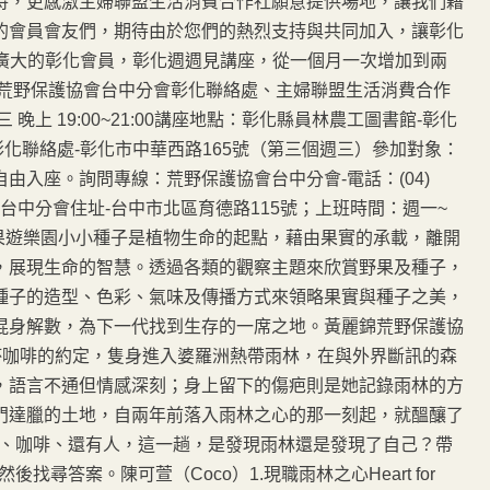
持，更感激主婦聯盟生活消費合作社願意提供場地，讓我們藉
的會員會友們，期待由於您們的熱烈支持與共同加入，讓彰化
務更廣大的彰化會員，彰化週週見講座，從一個月一次增加到兩
；荒野保護協會台中分會彰化聯絡處、主婦聯盟生活消費合作
晚上 19:00~21:00講座地點：彰化縣員林農工圖書館-彰化
化聯絡處-彰化市中華西路165號（第三個週三）參加對象：
由入座。詢問專線：荒野保護協會台中分會-電話：(04)
s.tw 荒野台中分會住址-台中市北區育德路115號；上班時間：週一~
5.07野果遊樂園小小種子是植物生命的起點，藉由果實的承載，離開
，展現生命的智慧。透過各類的觀察主題來欣賞野果及種子，
種子的造型、色彩、氣味及傳播方式來領略果實與種子之美，
混身解數，為下一代找到生存的一席之地。黃麗錦荒野保護協
o為了一杯咖啡的約定，隻身進入婆羅洲熱帶雨林，在與外界斷訊的森
，語言不通但情感深刻；身上留下的傷疤則是她記錄雨林的方
門達臘的土地，自兩年前落入雨林之心的那一刻起，就醞釀了
鳥、咖啡、還有人，這一趟，是發現雨林還是發現了自己？帶
尋答案。陳可萱（Coco）1.現職雨林之心Heart for