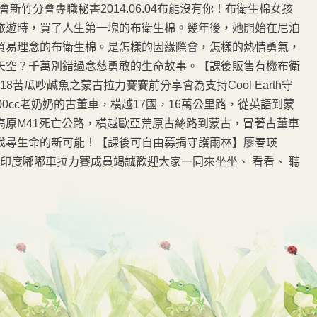
協會新竹分會專職秘書2014.06.04布能沒有你！布衛生棉女孩
旅遊時，買了人生第一塊的布衛生棉。幾年後，她開始在尼泊
貿易理念的布衛生棉。是怎樣的因緣際會，怎樣的熱情勇氣，
天空？千萬別錯過念慈勇敢的生命故事。【課後販售有機布衛
06.18苦瓜吵鹹魚之蒙古拉力賽賽前分享會為支持Cool Earth守
0cc老奶奶的古董車，橫越17國，16萬公里路，從英語到蒙
原M41死亡公路，橫越歐亞荒原古絲路到蒙古，冒著古董車
找尋生命的新可能！【課後可自由募捐守護雨林】廖春瑛
人印度嘟嘟車拉力賽成員竭誠歡迎大家一同來坐坐、 看看、 聽