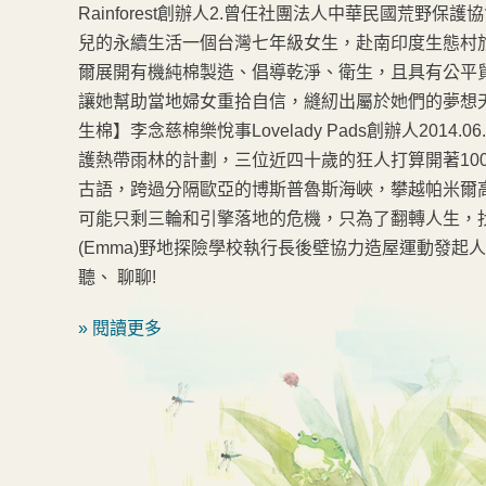
Rainforest創辦人2.曾任社團法人中華民國荒野保護
兒的永續生活一個台灣七年級女生，赴南印度生態村
爾展開有機純棉製造、倡導乾淨、衛生，且具有公平
讓她幫助當地婦女重拾自信，縫紉出屬於她們的夢想
生棉】李念慈棉樂悅事Lovelady Pads創辦人2014.
護熱帶雨林的計劃，三位近四十歲的狂人打算開著100
古語，跨過分隔歐亞的博斯普魯斯海峽，攀越帕米爾高
可能只剩三輪和引擎落地的危機，只為了翻轉人生，
(Emma)野地探險學校執行長後壁協力造屋運動發起
聽、 聊聊!
» 閱讀更多