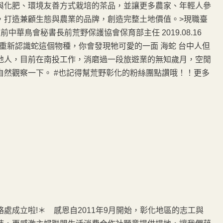
與化肥、環境友善方式栽培的茶品，並讓更多農家、年輕人參
，打造兼顧生態與農業的品牌，創造完整土地價值。>現職臺
華鳥會秘書長前荒野保護協會保育部主任 2019.08.16
，帶你重新認識蛇這個物種，你會發現牠可愛的一面 海蛇 台中人但
地人，目前在南投工作，消磨過一段旅遊業的無知歲月，空閒
然觀察一下。 #也記得幫荒野彰化的粉絲團點讚哦！！更多
處成立啦!＊ 感恩自2011年9月開始，彰化地區的志工與