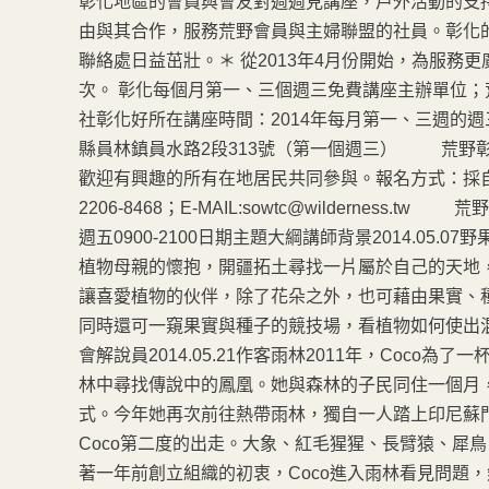
彰化地區的會員與會友對週週見講座，戶外活動的支
由與其合作，服務荒野會員與主婦聯盟的社員。彰化
聯絡處日益茁壯。＊ 從2013年4月份開始，為服
次。 彰化每個月第一、三個週三免費講座主辦單位
社彰化好所在講座時間：2014年每月第一、三週的週三 
縣員林鎮員水路2段313號（第一個週三） 荒野彰
歡迎有興趣的所有在地居民共同參與。報名方式：採自
2206-8468；E-MAIL:sowtc@wildernes
週五0900-2100日期主題大綱講師背景2014.0
植物母親的懷抱，開疆拓土尋找一片屬於自己的天地
讓喜愛植物的伙伴，除了花朵之外，也可藉由果實、
同時還可一窺果實與種子的競技場，看植物如何使出
會解說員2014.05.21作客雨林2011年，Coc
林中尋找傳說中的鳳凰。她與森林的子民同住一個月
式。今年她再次前往熱帶雨林，獨自一人踏上印尼蘇
Coco第二度的出走。大象、紅毛猩猩、長臂猿、犀
著一年前創立組織的初衷，Coco進入雨林看見問題，然後找