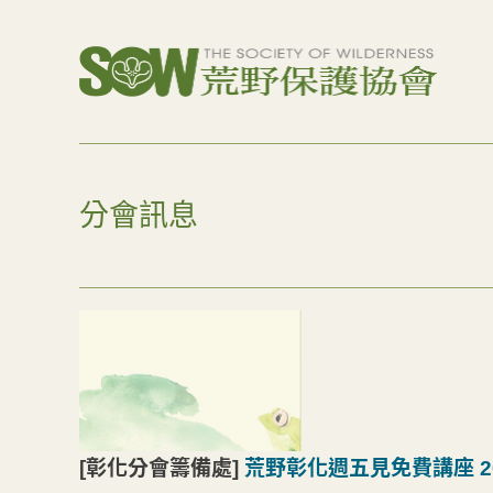
分會訊息
[彰化分會籌備處]
荒野彰化週五見免費講座 2