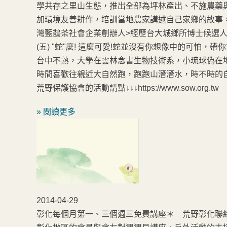
學共存之里山生態，推出全部為坪林產出、不施農藥
加環境友善耕作，培訓當地農家講述自己家鄉的故事
灣藍鵲茶社會企業創辦人>經歷台大城鄉所博士候選人前中
(五) "蛇"麼! 這麼可愛!蛇並沒有你想像中的可怕
台中不熟，大學在雲林念書生物技術系，小琉球偽在
時間喜歡往親近大自然跑，跑跑山潛潛水，時不時的自
荒野保護協會的活動請點↓↓↓https://www.sow.org.tw
» 閱讀更多
2014-04-29
彰化每個月第一、三個週三免費講座＊ 荒野彰化聯絡