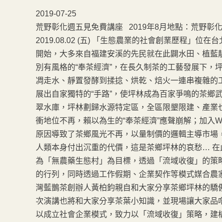
2019-07-25
荒野彰化週五見免費講座 2019年8月地點：荒野彰化籌
2019.08.02 (五) 「生態農業的社會創業歷程
開始，大多來自福建安溪的先民就在此闢水田、植藍
別有風格的“奉茶經濟”，在長久制茶的工藝發展下，
凋走水、靜置發酵到揉捻、烘乾、焙火一連串複雜的
展出自家獨特的“手路”，使坪林成為百家爭鳴的茶鄉
翠水庫，坪林劃歸水源特定區，全區限墾限建、產業
衝地位不再，賴以為生的“奉茶經濟”應聲崩解；加入
原因導致了茶鄉風光不再，以量制價的邏輯主導市場
人類本身付出沉重的代價，這是茶鄉坪林的哀愁… 
為「無農藥生態村」為目標，透過「流域收復」的策
的行列，同時透過工作假期、企業契作等模式媒合農
灣藍鵲茶創辦人黃柏鈞親自和大家分享茶鄉坪林的驕
次演講也將和大家分享茶葉小知識，並現場讓大家品嚐
以成立社會企業模式，致力以「流域收復」策略，建