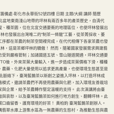
備處-彰化市永華街52號四樓 日期 主題/大綱 講師 簡歷
」位在台北盆地東南淺山地帶的坪林有兩百多年的產茶歷史，自清代
靛、種茶園，位在北宜交通要衝的地理區位，也使坪林發展出
坪林也發展出台灣唯二的“制茶一條龍”工藝，從茶菁採收、萎
工序都在茶農的制茶空間裡完成，在代代相傳下各家茶農也發
武林，這是茶鄉坪林的驕傲！ 然而，隨著國家發展需求興建翡
也受到嚴格管制；加諸國道五號、雪山隧道開通，坪林交通要
WTO後，外來茶葉大量輸入，進一步造成茶葉價格下滑，種種
，農藥、化肥大量使用以追求更高產量，也使環境生態甚至是
在此脈絡下，臺灣藍鵲茶以新創之姿進入坪林，以打造坪林成
略模式，邀請茶農們不再使用農藥與化肥，加入環境友善栽培
家與企業，給予茶農轉作堅定溫暖的支持。 此次演講將由臺
傲與哀愁，以及臺灣藍鵲茶如何進行地方創生、翻轉坪林。此
口齒留香、護育環境的好茶！ 黃柏鈞 臺灣藍鵲茶創辦人。
構翡翠水庫上游集水區為一無農藥的生態村，為推動生態與農