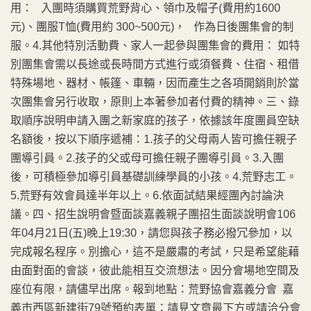
用： 入團時須購買荒野背心、領巾及帽子(費用約1600
元)、團服T恤(費用約 300~500元)， 作為日後團集會的制
服。4.其他特別活動費、家人一起參與團集會的費用： 如特
別團集會需以長途或長時間方式進行或須餐費、住宿、租借
特殊場地、器材、帳篷、車輛，因而產生之各項開銷則於當
次團集會另行收取，原則上本著參加者付費的精神。三、錄
取順序說明申請入團之新家庭的孩子，依據該年度團員空缺
名額後，按以下順序遞補：1.孩子的父母兩人皆可擔任親子
團導引員。2.孩子的父或母可擔任親子團導引員。3.入團
後，可積極參加導引員基礎訓練學員的小孩。4.荒野志工。
5.荒野有效會員達半年以上。6.依面試結果經團內討論決
議。四、招生說明會暨面談嘉義親子團招生面談說明會106
年04月21日(五)晚上19:30，請您與孩子務必撥冗參加，以
完成報名程序。別擔心，這不是嚴肅的考試，只是希望能藉
由面對面的會談，彼此能相互交流想法。因分會場地空間及
座位有限，請儘早出席。報到地點：荒野協會嘉義分會 嘉
義市西區新建街79號預約表單：請見文章最下方或請洽分會