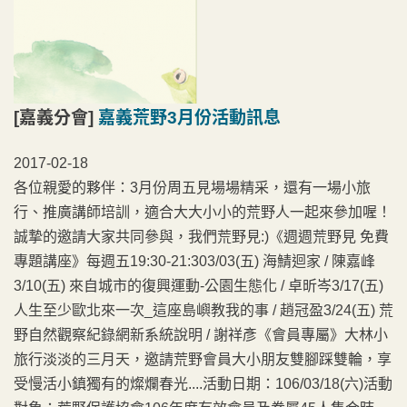
[嘉義分會]
嘉義荒野3月份活動訊息
2017-02-18
各位親愛的夥伴：3月份周五見場場精采，還有一場小旅
行、推廣講師培訓，適合大大小小的荒野人一起來參加喔！
誠摯的邀請大家共同參與，我們荒野見:)《週週荒野見 免費
專題講座》每週五19:30-21:303/03(五) 海鯖迴家 / 陳嘉峰
3/10(五) 來自城市的復興運動-公園生態化 / 卓昕岑3/17(五)
人生至少歐北來一次_這座島嶼教我的事 / 趙冠盈3/24(五) 荒
野自然觀察紀錄網新系統說明 / 謝祥彥《會員專屬》大林小
旅行淡淡的三月天，邀請荒野會員大小朋友雙腳踩雙輪，享
受慢活小鎮獨有的燦爛春光....活動日期：106/03/18(六)活動