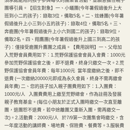
須承諾能陪同孩子參與每次的團集會活動，並願意擔任親子
團導引員。【招生對象】一、小蟻團(今年暑假過後升上大
班到小二的孩子)：錄取3位，備取5名。二、炫蜂團(今年暑
假過後升上小三到小五的孩子)：錄取4位，備取5名。三、
奔鹿團(今年暑假過後升上小六到國二的孩子)：錄取9位，
備取2名。四、翔鷹團(今年暑假過後升上國三到高二的孩
子)：僅接受鹿團升鷹團之成員。【費用說明】一、父母加
入荒野會員費用如下：1.荒野保護協會會員入會費：1000元
參加荒野保護協會之後，即不退費，終身只繳交一次。2.荒
野保護協會會員年費：每年1000元 當年度繳納之後，即不
退費 (一次繳納20000元即成為永久會員，終身不需再繳會
員年費) 二、您的孩子加入親子團費用如下：1.入團費：
1000元/人 入團費費用上繳至荒野總會，作為註冊及發展
親子教育基金。(每位小朋友於正式入團時繳交一次直至離
團，退團恕不退費，若中途離團又重新入團，需再繳交ㄧ
次)。2.活動費：2000元/人 於7/9第一次團集會時繳交，含
一年度活動的講師費、場地費、保險費、餐費等。3.服裝費