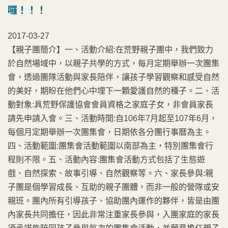
囉！！！
2017-03-27
【親子團簡介】一、活動介紹:在荒野親子團中，我們致力
於自然場域中，以親子共學的方式，每月定期舉辦一次團集
會，透過團隊活動與家長陪伴，讓孩子學習觀察和感受自然
的美好，期盼在他們心中埋下一顆愛護自然的種子。二、活
動對象:具荒野保護協會會員資格之家庭子女，非會員家長
請先申請入會。三、活動時間:自106年7月起至107年6月，
每個月定期舉辦一次團集會，日期依各分團行事曆為主。
四、活動範圍:團集會活動範圍以南部為主，特別團集會行
程則不限。五、活動內容:團集會活動方式包括了生態遊
戲、自然探索、故事引導、自然觀察等。六、家長參與:親
子團是個學習成長、互助的親子團體，而非一般的營隊或安
親班。團內所有引導孩子、協助團內運作的夥伴，皆是由團
內家長共同擔任，因此非常注重家長參與，入團家庭的家長