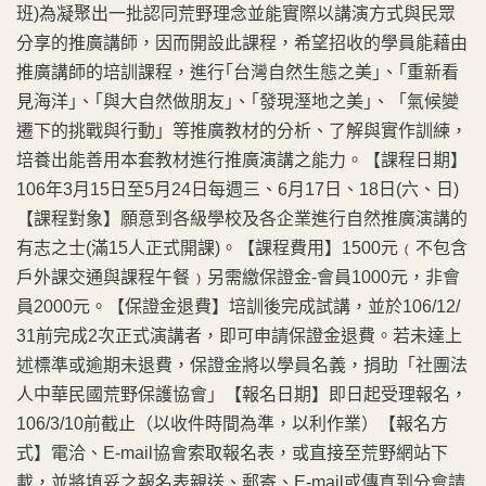
班)為凝聚出一批認同荒野理念並能實際以講演方式與民眾
分享的推廣講師，因而開設此課程，希望招收的學員能藉由
推廣講師的培訓課程，進行｢台灣自然生態之美｣、｢重新看
見海洋｣、｢與大自然做朋友｣、｢發現溼地之美｣、「氣候變
遷下的挑戰與行動」等推廣教材的分析、了解與實作訓練，
培養出能善用本套教材進行推廣演講之能力。【課程日期】
106年3月15日至5月24日每週三、6月17日、18日(六、日)
【課程對象】願意到各級學校及各企業進行自然推廣演講的
有志之士(滿15人正式開課)。【課程費用】1500元﹙不包含
戶外課交通與課程午餐﹚另需繳保證金-會員1000元，非會
員2000元。【保證金退費】培訓後完成試講，並於106/12/
31前完成2次正式演講者，即可申請保證金退費。若未達上
述標準或逾期未退費，保證金將以學員名義，捐助「社團法
人中華民國荒野保護協會」【報名日期】即日起受理報名，
106/3/10前截止（以收件時間為準，以利作業）【報名方
式】電洽、E-mail協會索取報名表，或直接至荒野網站下
載，並將填妥之報名表親送、郵寄、E-mail或傳真到分會請