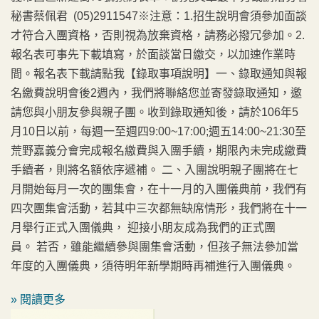
秘書蔡佩君 (05)2911547※注意：1.招生說明會須參加面談
才符合入團資格，否則視為放棄資格，請務必撥冗參加。2.
報名表可事先下載填寫，於面談當日繳交，以加速作業時
間。報名表下載請點我【錄取事項說明】一、錄取通知與報
名繳費說明會後2週內，我們將聯絡您並寄發錄取通知，邀
請您與小朋友參與親子團。收到錄取通知後，請於106年5
月10日以前，每週一至週四9:00~17:00;週五14:00~21:30至
荒野嘉義分會完成報名繳費與入團手續，期限內未完成繳費
手續者，則將名額依序遞補。 二、入團說明親子團將在七
月開始每月一次的團集會，在十一月的入團儀典前，我們有
四次團集會活動，若其中三次都無缺席情形，我們將在十一
月舉行正式入團儀典， 迎接小朋友成為我們的正式團
員。 若否，雖能繼續參與團集會活動，但孩子無法參加當
年度的入團儀典，須待明年新學期時再補進行入團儀典。
» 閱讀更多