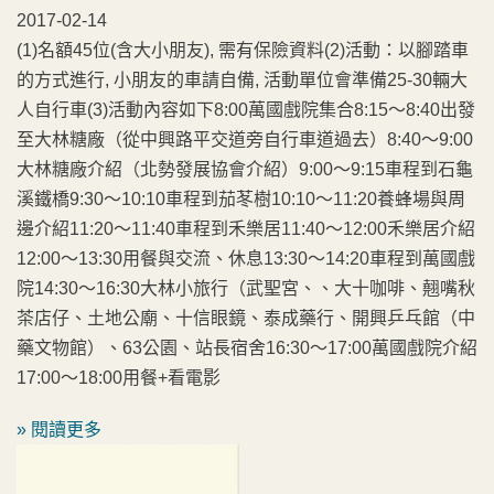
2017-02-14
(1)名額45位(含大小朋友), 需有保險資料(2)活動：以腳踏車
的方式進行, 小朋友的車請自備, 活動單位會準備25-30輛大
人自行車(3)活動內容如下8:00萬國戲院集合8:15～8:40出發
至大林糖廠（從中興路平交道旁自行車道過去）8:40～9:00
大林糖廠介紹（北勢發展協會介紹）9:00～9:15車程到石龜
溪鐵橋9:30～10:10車程到茄苳樹10:10～11:20養蜂場與周
邊介紹11:20～11:40車程到禾樂居11:40～12:00禾樂居介紹
12:00～13:30用餐與交流、休息13:30～14:20車程到萬國戲
院14:30～16:30大林小旅行（武聖宮、、大十咖啡、翹嘴秋
茶店仔、土地公廟、十信眼鏡、泰成藥行、開興乒乓館（中
藥文物館）、63公園、站長宿舍16:30～17:00萬國戲院介紹
17:00～18:00用餐+看電影
» 閱讀更多