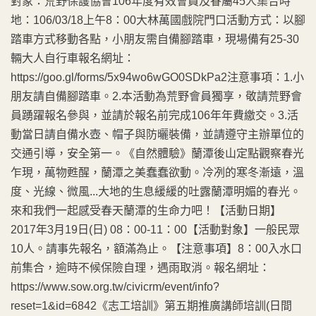
對象：荒野保護協會106年度有效會員及眷屬45人集合時
地：106/03/18上午8：00大林萬國戲院門口活動方式：以腳
踏車方式移動各點，小朋友需自備腳踏車，現場備有25-30
輛大人自行車報名網址：
https://goo.gl/forms/5x94wo6wGO0SDkPa2注意事項：1.小
朋友請自備腳踏車。2.本活動為荒野會員獨享，敬請荒野會
員踴躍報名參與，並請於報名前完成106年年費繳交。3.活
動當日請自備水壺、帽子與防曬裝備，並請遵守主辦單位的
交通引導，安全第一。《自然體驗》蘭潭後山定點觀察春光
乍現，萬物甦醒，蘭潭之美蠢蠢欲動。冷冽的寒冬漸遠，溫
度、光線、微風...大地的生息緩緩的吐露蘭潭明媚的春光。
來和我們一起感受春天蘭潭的生命力吧！【活動日期】
2017年3月19日(日) 08：00-11：00【活動對象】一般民眾
10人。請事先報名，額滿為止。【注意事項】8：00入水口
前集合，逾時不候保險自理，遇雨取消。報名網址：
https://www.sow.org.tw/civicrm/event/info?
reset=1&id=6842《志工培訓》第五期推廣講師培訓(日間