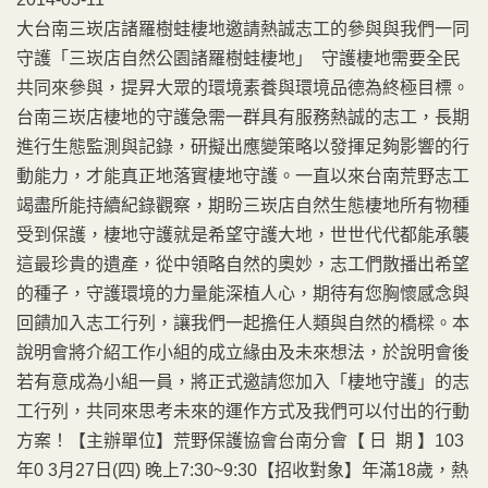
大台南三崁店諸羅樹蛙棲地邀請熱誠志工的參與與我們一同
守護「三崁店自然公園諸羅樹蛙棲地」 守護棲地需要全民
共同來參與，提昇大眾的環境素養與環境品德為終極目標。
台南三崁店棲地的守護急需一群具有服務熱誠的志工，長期
進行生態監測與記錄，研擬出應變策略以發揮足夠影響的行
動能力，才能真正地落實棲地守護。一直以來台南荒野志工
竭盡所能持續紀錄觀察，期盼三崁店自然生態棲地所有物種
受到保護，棲地守護就是希望守護大地，世世代代都能承襲
這最珍貴的遺產，從中領略自然的奧妙，志工們散播出希望
的種子，守護環境的力量能深植人心，期待有您胸懷感念與
回饋加入志工行列，讓我們一起擔任人類與自然的橋樑。本
說明會將介紹工作小組的成立緣由及未來想法，於說明會後
若有意成為小組一員，將正式邀請您加入「棲地守護」的志
工行列，共同來思考未來的運作方式及我們可以付出的行動
方案！【主辦單位】荒野保護協會台南分會【 日 期 】103
年0 3月27日(四) 晚上7:30~9:30【招收對象】年滿18歲，熱