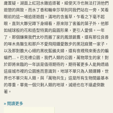
庸置疑，湖面上紅冠水雞追逐著，縱使天冷也無法打消他們
遊憩的興致，而水丁香和輪傘莎草則同我們站在一旁，笑看
眼前的這一場追逐遊戲。滿地的含羞草，乍看之下毫不起
眼，直到大夥兒蹲下身細看，原來除了害羞的葉子外，他那
如絨球般的花和造型特異的扁圓形果，更引人愛憐。一年
了，那個嫌棄我們太吵而搬了家的鳳頭蒼鷹，還有那位良善
的啄木鳥醫生和那戶不愛飛翔鍾愛散步的黑冠麻鷺一家子，
以及那對膽大心細的黑枕藍鶲夫婦，還有夜裡飛來衝去的蝙
蝠們…。巴克禮公園，我們人類的公園，萬物眾生的家！對
於即將來臨的一年該是值得期待的，期待著更多人能夠透過
這座城市裡的公園進而意識到，地球不單只為人類運轉，世
界也不單只有人類，與「萬物共生」這是所有生物間最基本
的尊重，畢竟一個只剩人類的地球，滅絕也在不遠處倒數
著。
» 閱讀更多