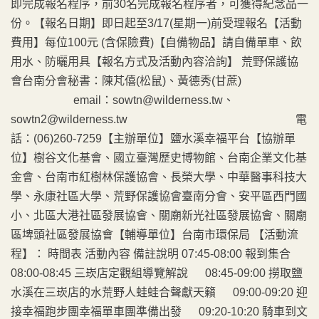
即完成報名程序，前30名完成報名程序者，可獲得紀念品一
份。【報名日期】即日起至3/17(星期一)前受理報名【活動
費用】每位100元 (含保險費)【自備物品】請自備單車、飲
用水、防曬用具【報名方式及活動內容洽詢】 荒野保護協
會台南分會秘書：陳芃僖(松鼠)、黃德秀(甘蔗)
email：sowtn@wilderness.tw、
sowtn2@wilderness.tw 電
話：(06)260-7259【主辦單位】鹽水溪幸福平台【協辦單
位】樹谷文化基會、國立臺灣歷史博物館、台南企業文化基
金會、台南市紅樹林保護協會、長榮大學、中華醫事科技大
學、永康社區大學、荒野保護協會臺南分會、安平區西門國
小、北區大港社區發展協會、關廟新光社區發展協會、關廟
區埤頭社區發展協會【輔導單位】台南市環保局 【活動流
程】： 時間表 活動內容 備註說明 07:45-08:00 報到集合
08:00-08:45 三崁店定觀組導覽解說 08:45-09:00 撈取鹽
水溪在三崁店的水荒野人蛙蛙合聲獻天籟 09:00-09:20 迎
接幸福跑步團幸福單車團準備出發 09:20-10:20 騎車到文