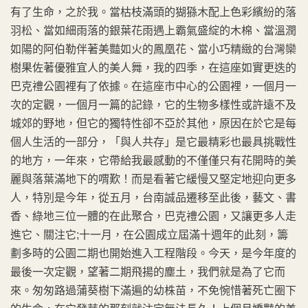
有了生命，之於我。當枯枝滿頭的猢猻木配上色彩繽紛的落
羽松、當如細雨落的銀葉花雨遇上霸氣盛綻的木棉、當溫潤
如陽的阿伯勒伴著美豔如火的鳳凰花、當小巧精緻的台灣欒
樹果佐著優雅宜人的美人舞，我的四季，在這座如實更迭的
巴克禮公園裡有了依據。在這座市中心的公園裡，一個月一
次的定觀，一個月一篇的記錄，它的生物多樣性或許遠不及
城郊的野地，但它的獨特性卻不亞於其他，原因在於它是每
個人生活的一部分，「與人共存」是它最精彩也最具挑戰性
的地方，一年來，它帶給我最感動的不僅僅只有花開時的美
麗與落葉滿地下的喟歎！而是看著它緩慢又堅定地迎向更多
人，特別是今年，從五月，台南誠品遷移至此後，藝文、書
香、綠地三位一體的在此聚合，巴克禮公園，又讓更多人走
進它、關注它;十一月，在公園成立屆滿十週年的此刻，籌
劃多時的公園二期也開始進入工程階段。今天，是今年度的
最後一次定觀，望著二期飛揚的塵土，我們就是為了它而
來。匆匆路過蒲葵樹下滿遍的幼株苗，不免惋惜著死亡圈下