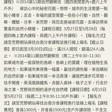
課程》※2014第11期自然觀察班（週四夜間室內+週六上午
戶外） 尋訪心中的秘密花園。想想，城市的生活需要一點
點小確幸；走走，幸福的感受需要一些些小行動。自然、觀
察、體驗、分享，來荒野，與您走進祕密花園，去尋訪帶來
驚喜的自然小精靈。【課程日期】3月27日至5月29日（每
週四晚上室內課程，與週六上午戶外課程）。【報名方式】
請至荒野網站尋找台南分會課程並進行線上報名【截止日
期】即日起至3月20日(四)止，滿15人開班，額滿(24人)為
止。 ※2014第11期自然觀察班（周二上午9:30~11:30）
如果城市是一座探險的島嶼，島嶼上的寶藏，埋在植物生長
的地方。如果城市美得像一幅畫，最佳的調色盤，來自繽紛
的自然彩變。如果城市是一本活頁簿，讓我們漫步花草間，
信手聞香，乘清風騎鐵馬，赤腳入森林，執子之手，行走於
海之濱。荒野與您相約漫步在自然裡【課程日期】4月15日
至5月27日（每週二上午9:30-11:30戶外課）。【報名方
式】請至荒野網站尋找台南分會課程進行並線上報名【課程
費用】會員1300元，非會員1500元(含戶外課保險，不含交