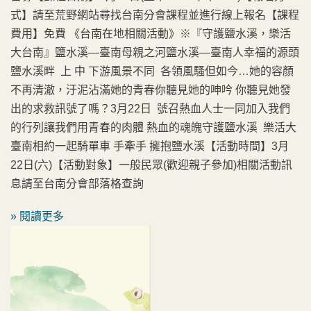
式】請至荒野網站尋找台南分會課程並進行線上報名【課程
費用】免費 《台南在地相關活動》※『守護鹽水溪，樂活
大台南』鹽水溪—臺南母親之河鹽水溪—臺南人幸福的源頭
鹽水溪畔 上 中 下游風景不同 各領風騷但如今…她的容顏
不再清澈，汙泥沾滿她的青春你聽見她的呻吟 你聽見她發
出的求救訊號了嗎？3月22日 號召熱血人士一同加入我們
的行列讓我們用青春的肉體 熱血的魂魄守護鹽水溪 樂活大
臺南相約一起騎單車 手牽手 擁抱鹽水溪【活動時間】3月
22日(六)【活動對象】一般民眾(歡迎親子參加)相關活動訊
息請至台南分會部落格查詢
» 閱讀更多