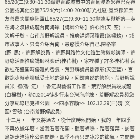
65/20(二)9:30~11:30綠野香蹤城市中的香氣漫遊米禮巴克禮
公園或其他公園75/24(六)14:00-20:00新光社區-鳯梨採鮮樂
友善農夫關廟陸軍山85/27(二)9:30~11:30抛速度與舒適—走
在海之濱段成龍台南海岸【講師介紹】許心怡(天 空) ，一
笑解千愁、台南荒野解說員、推廣講師葉瓊霞(紫嘯鶇) ，城
市故事人、只會介紹台南，最憨慢介紹自己.陳格宗
(野 馬)，荒野解說員、荒野與路竹文化館生態攝影講師、荒
野綠活圖推廣講師林奕廷(桂花樹) ，家裡種了許多桂花樹 喜
歡桂花盛開時優雅的香氣、荒野解說員劉家彰(天空藍)，喜
歡跑步時赤腳感受土地的溫度，回歸自然的懷抱、荒野解說
員米 禮(香 氣），香氣與藝術工作者、荒野解說員段成龍
(白楊樹)，參加2014徒步行走台灣海岸線、荒野解說員與您
分享紀錄巴克禮公園 <<四季容顏>> 102.12.29(日)晴 文
圖/ 雪鴞 (台南荒野解說員)
十二月，一年又將過去，從什麼時候開始，我的一年四季
不再依據年曆。當我看著花開、聽著蟬鳴、踏著落葉、訪著
鳥語走進這座公園開始，四季不再只是冰冷的節氣，它開始