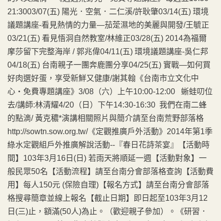
21:3003/07(五) 陽光．空氣．二仁溪/許耿肇03/14(五) 環境
議題講座-看見熱情的力量—茄萣濕地的美麗與開發/王毓正
03/21(五) 看見悟洞自然教室/林維正03/28(五) 2014為福爾
摩莎留下完整海岸 / 郭兆偉04/11(五) 環境議題講座-吳仁邦
04/18(五) 台南親子一團奔鹿團分享04/25(五) 實戰—如何買
好肉選好蛋，享受新鮮又健康/謝其翰《台南市立文化中
心‧免費專題講座》3/08（六）上午10:00-12:00 蜥蛙叨位
去/講師:林清耀4/20（日）下午14:30-16:30 我們在南二蜂
的點滴/ 黃克穠*演講相關照片與簡介請至台南荒野部落格
http://sowtn.sow.org.tw/《定觀推廣戶外活動》2014年第1季
綠水定觀組戶外推廣解說活動--『春日花詩茶宴』【活動時
間】103年3月16日(日) 若雨天將順延一週【活動對象】一
般民眾50名【活動流程】請至台南分會部落格查詢【活動費
用】每人150元 (保險自理)【報名方式】請至台南分會部落
格搜尋簡章並線上報名【截止日期】即日起至103年3月12
日(三)止，額滿(50人)為止。（歡迎親子參加）。《研習．