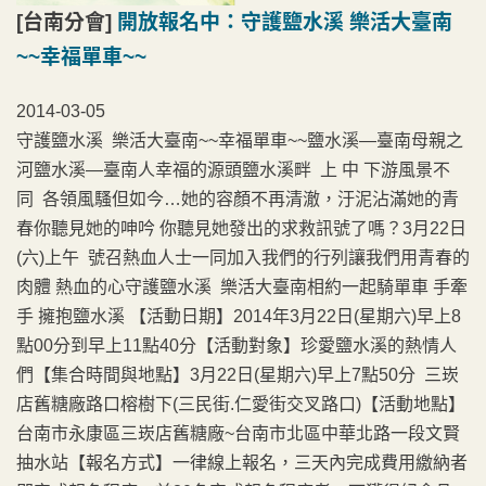
[台南分會]
開放報名中：守護鹽水溪 樂活大臺南
~~幸福單車~~
2014-03-05
守護鹽水溪 樂活大臺南~~幸福單車~~鹽水溪—臺南母親之
河鹽水溪—臺南人幸福的源頭鹽水溪畔 上 中 下游風景不
同 各領風騷但如今…她的容顏不再清澈，汙泥沾滿她的青
春你聽見她的呻吟 你聽見她發出的求救訊號了嗎？3月22日
(六)上午 號召熱血人士一同加入我們的行列讓我們用青春的
肉體 熱血的心守護鹽水溪 樂活大臺南相約一起騎單車 手牽
手 擁抱鹽水溪 【活動日期】2014年3月22日(星期六)早上8
點00分到早上11點40分【活動對象】珍愛鹽水溪的熱情人
們【集合時間與地點】3月22日(星期六)早上7點50分 三崁
店舊糖廠路口榕樹下(三民街.仁愛街交叉路口)【活動地點】
台南市永康區三崁店舊糖廠~台南市北區中華北路一段文賢
抽水站【報名方式】一律線上報名，三天內完成費用繳納者