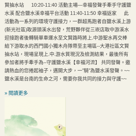
賢抽水站 10:20-11:40 活動主場—幸福發聲手牽手守護鹽
水溪 配合鹽水溪幸福平台活動 11:40-11:50 幸福返家 此
活動為一系列的環境守護接力，一群超馬跑者自鹽水溪上游
(新光社區)取源頭溪水出發，荒野夥伴從三崁店取中游溪水
迎接跑者後轉騎單車運水至文賢路時將上.中游聖水再交棒
給下游取水的西門國小獨木舟隊帶至主場區--大港社區文賢
抽水站，現場呈現上.中.游水質現況及檢測結果，最後所有
參加者將手牽手為--守護鹽水溪【幸福河流】 共同發聲。邀
請熱血的您捲起袖子，邁開大步，一”騎”為鹽水溪發聲。~~
鹽水溪是台南的生命之河，需要你我共同的接力與守護~~
» 閱讀更多