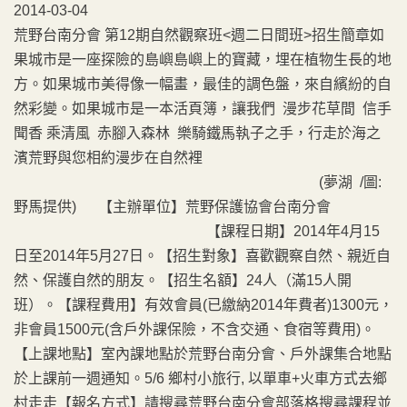
2014-03-04
荒野台南分會 第12期自然觀察班<週二日間班>招生簡章如
果城市是一座探險的島嶼島嶼上的寶藏，埋在植物生長的地
方。如果城市美得像一幅畫，最佳的調色盤，來自繽紛的自
然彩變。如果城市是一本活頁簿，讓我們 漫步花草間 信手
聞香 乘清風 赤腳入森林 樂騎鐵馬執子之手，行走於海之
濱荒野與您相約漫步在自然裡
(夢湖 /圖:
野馬提供) 【主辦單位】荒野保護協會台南分會
【課程日期】2014年4月15
日至2014年5月27日。【招生對象】喜歡觀察自然、親近自
然、保護自然的朋友。【招生名額】24人（滿15人開
班）。【課程費用】有效會員(已繳納2014年費者)1300元，
非會員1500元(含戶外課保險，不含交通、食宿等費用)。
【上課地點】室內課地點於荒野台南分會、戶外課集合地點
於上課前一週通知。5/6 鄉村小旅行, 以單車+火車方式去鄉
村走走【報名方式】請搜尋荒野台南分會部落格搜尋課程並