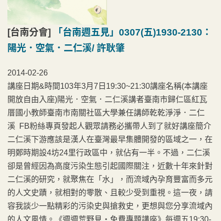
[台南分會]
「台南週五見」0307(五)1930-2130：
陽光．空氣．二仁溪/ 許耿肇
2014-02-26
講座日期&時間103年3月7日19:30~21:30講座名稱(本講座
開放自由入座)陽光．空氣．二仁溪講者臺南市歸仁區紅瓦
厝國小教師臺南市南關社區大學兼任講師乾乾淨淨．二仁
溪 FB粉絲專頁發起人觀眾請務必攜帶人到了就好講座簡介
二仁溪下游應該是漢人在臺灣最早集體開發的區域之一，在
明鄭時期設4坊24里行政區中，就佔有一半。不過，二仁溪
卻是曾經因為高度污染生態引起國際關注，近數十年來針對
二仁溪的研究，就聚焦在「水」，而流域內孕育豐富而多元
的人文史蹟，就相對的零散、且較少受到重視。這一夜，請
容我談少一點精彩的污染史與搶救史，更想與您分享流域內
的人文風情。《週週荒野見‧免費專題講座》每週五19:30-