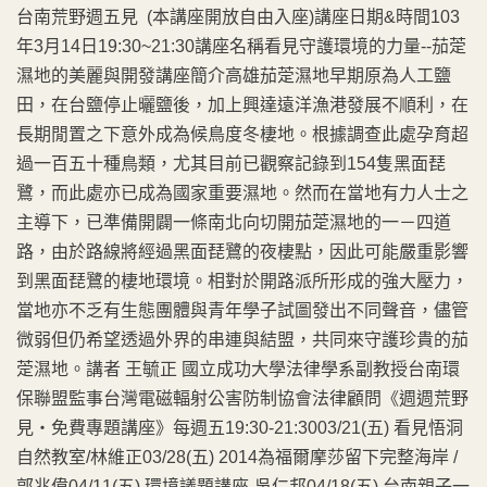
台南荒野週五見 (本講座開放自由入座)講座日期&時間103
年3月14日19:30~21:30講座名稱看見守護環境的力量--茄萣
濕地的美麗與開發講座簡介高雄茄萣濕地早期原為人工鹽
田，在台鹽停止曬鹽後，加上興達遠洋漁港發展不順利，在
長期閒置之下意外成為候鳥度冬棲地。根據調查此處孕育超
過一百五十種鳥類，尤其目前已觀察記錄到154隻黑面琵
鷺，而此處亦已成為國家重要濕地。然而在當地有力人士之
主導下，已準備開闢一條南北向切開茄萣濕地的一－四道
路，由於路線將經過黑面琵鷺的夜棲點，因此可能嚴重影響
到黑面琵鷺的棲地環境。相對於開路派所形成的強大壓力，
當地亦不乏有生態團體與青年學子試圖發出不同聲音，儘管
微弱但仍希望透過外界的串連與結盟，共同來守護珍貴的茄
萣濕地。講者 王毓正 國立成功大學法律學系副教授台南環
保聯盟監事台灣電磁輻射公害防制協會法律顧問《週週荒野
見‧免費專題講座》每週五19:30-21:3003/21(五) 看見悟洞
自然教室/林維正03/28(五) 2014為福爾摩莎留下完整海岸 /
郭兆偉04/11(五) 環境議題講座-吳仁邦04/18(五) 台南親子一