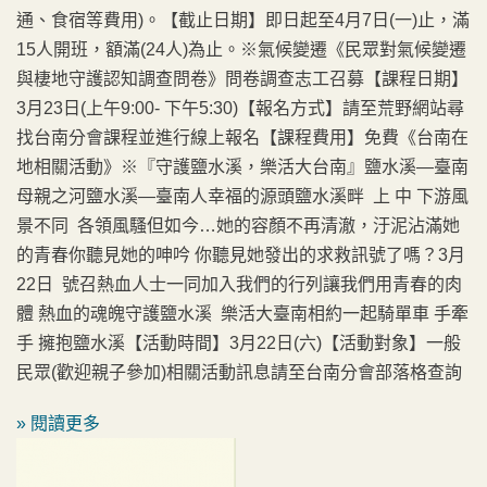
通、食宿等費用)。【截止日期】即日起至4月7日(一)止，滿
15人開班，額滿(24人)為止。※氣候變遷《民眾對氣候變遷
與棲地守護認知調查問卷》問卷調查志工召募【課程日期】
3月23日(上午9:00- 下午5:30)【報名方式】請至荒野網站尋
找台南分會課程並進行線上報名【課程費用】免費《台南在
地相關活動》※『守護鹽水溪，樂活大台南』鹽水溪—臺南
母親之河鹽水溪—臺南人幸福的源頭鹽水溪畔 上 中 下游風
景不同 各領風騷但如今…她的容顏不再清澈，汙泥沾滿她
的青春你聽見她的呻吟 你聽見她發出的求救訊號了嗎？3月
22日 號召熱血人士一同加入我們的行列讓我們用青春的肉
體 熱血的魂魄守護鹽水溪 樂活大臺南相約一起騎單車 手牽
手 擁抱鹽水溪【活動時間】3月22日(六)【活動對象】一般
民眾(歡迎親子參加)相關活動訊息請至台南分會部落格查詢
» 閱讀更多