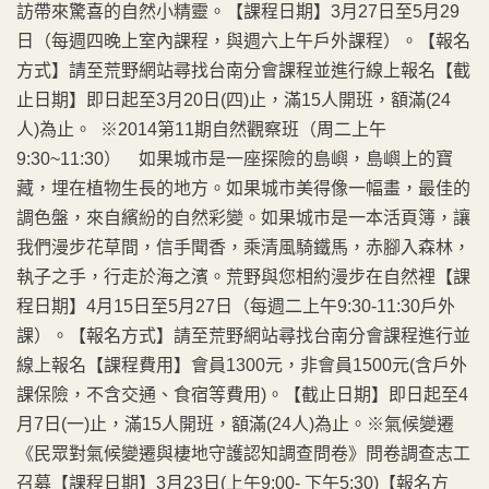
訪帶來驚喜的自然小精靈。【課程日期】3月27日至5月29
日（每週四晚上室內課程，與週六上午戶外課程）。【報名
方式】請至荒野網站尋找台南分會課程並進行線上報名【截
止日期】即日起至3月20日(四)止，滿15人開班，額滿(24
人)為止。 ※2014第11期自然觀察班（周二上午
9:30~11:30） 如果城市是一座探險的島嶼，島嶼上的寶
藏，埋在植物生長的地方。如果城市美得像一幅畫，最佳的
調色盤，來自繽紛的自然彩變。如果城市是一本活頁簿，讓
我們漫步花草間，信手聞香，乘清風騎鐵馬，赤腳入森林，
執子之手，行走於海之濱。荒野與您相約漫步在自然裡【課
程日期】4月15日至5月27日（每週二上午9:30-11:30戶外
課）。【報名方式】請至荒野網站尋找台南分會課程進行並
線上報名【課程費用】會員1300元，非會員1500元(含戶外
課保險，不含交通、食宿等費用)。【截止日期】即日起至4
月7日(一)止，滿15人開班，額滿(24人)為止。※氣候變遷
《民眾對氣候變遷與棲地守護認知調查問卷》問卷調查志工
召募【課程日期】3月23日(上午9:00- 下午5:30)【報名方