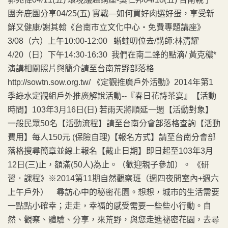
團奔鹿團分享04/25(五) 實戰—如何買好肉選好蛋，享受新
鮮又健康/謝其翰《台南市立文化中心‧免費專題講座》
3/08（六）上午10:00-12:00 蜥蛙叨位去/講師:林清耀
4/20（日）下午14:30-16:30 我們在南二蜂的點滴/ 黃克穠*
演講相關照片與簡介請至台南荒野部落格
http://sowtn.sow.org.tw/ 《定觀推廣戶外活動》2014年第1
季綠水定觀組戶外推廣解說活動--『春日花詩茶宴』【活動
時間】103年3月16日(日) 若雨天將順延一週【活動對象】
一般民眾50名【活動流程】請至台南分會部落格查詢【活動
費用】每人150元 (保險自理)【報名方式】請至台南分會部
落格搜尋簡章並線上報名【截止日期】即日起至103年3月
12日(三)止，額滿(50人)為止。（歡迎親子參加）。 《研
習．課程》※2014第11期自然觀察班（週四夜間室內+週六
上午戶外） 尋訪心中的秘密花園。想想，城市的生活需要
一點點小確幸；走走，幸福的感受需要一些些小行動。自
然、觀察、體驗、分享，來荒野，與您走進祕密花園，去尋