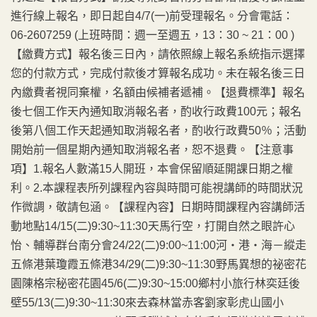
進行線上報名，即日起自4/7(一)前受理報名。分會電話：
06-2607259 (上班時間：週一至週五，13：30 ~ 21：00 )
【繳費方式】報名後三日內，請依照線上報名系統指示選擇
您的付款方式，完成付款後才算報名成功。未在報名後三日
內繳費者視同棄權，名額由候補者遞補。【退費標準】報名
後七個工作天內通知取消報名者，酌收行政費100元；報名
後第八個工作天起通知取消報名者，酌收行政費50％；活動
開始前一個星期內通知取消報名者，恕不退費。【注意事
項】1.報名人數滿15人開班，本會保留順延開課日期之權
利。2.本課程表所列課程內容與時間可能視講師的時間狀況
作微調，敬請包涵。【課程內容】日期時間課程內容講師活
動地點14/15(二)9:30~11:30天馬行空，打開自然之眼許心
怡、輔導群台南分會24/22(二)9:00~11:00河‧港‧海－縱走
五條港葉瓊霞五條港34/29(二)9:30~11:30野馬異想的祕密花
園陳格宗秘密花園45/6(二)9:30~15:00鄉村小旅行林奕廷後
壁55/13(二)9:30~11:30來去森林當赤客劉家彰虎山國小