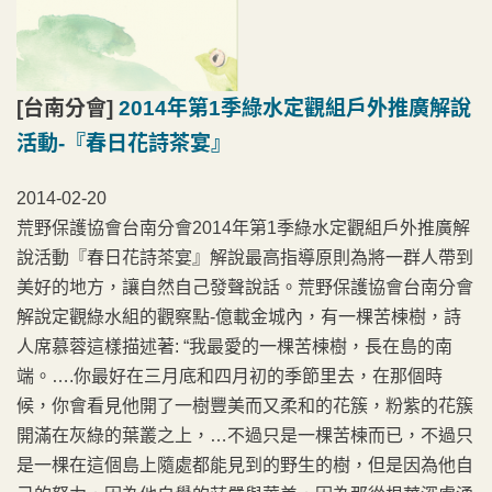
[台南分會]
2014年第1季綠水定觀組戶外推廣解說
活動-『春日花詩茶宴』
2014-02-20
荒野保護協會台南分會2014年第1季綠水定觀組戶外推廣解
說活動『春日花詩茶宴』解說最高指導原則為將一群人帶到
美好的地方，讓自然自己發聲說話。荒野保護協會台南分會
解說定觀綠水組的觀察點-億載金城內，有一棵苦楝樹，詩
人席慕蓉這樣描述著: “我最愛的一棵苦楝樹，長在島的南
端。….你最好在三月底和四月初的季節里去，在那個時
候，你會看見他開了一樹豐美而又柔和的花簇，粉紫的花簇
開滿在灰綠的葉叢之上，…不過只是一棵苦楝而已，不過只
是一棵在這個島上隨處都能見到的野生的樹，但是因為他自