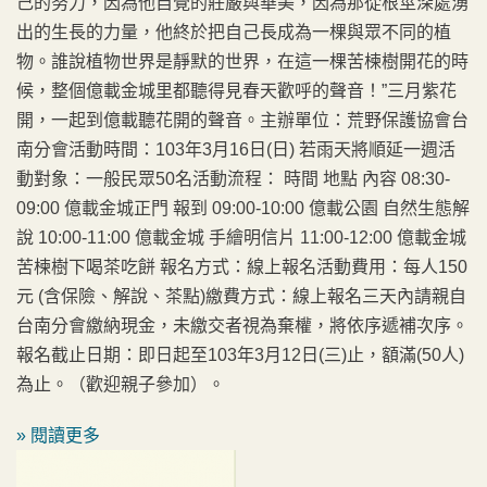
己的努力，因為他自覺的莊嚴與華美，因為那從根莖深處湧
出的生長的力量，他終於把自己長成為一棵與眾不同的植
物。誰說植物世界是靜默的世界，在這一棵苦楝樹開花的時
候，整個億載金城里都聽得見春天歡呼的聲音！”三月紫花
開，一起到億載聽花開的聲音。主辦單位：荒野保護協會台
南分會活動時間：103年3月16日(日) 若雨天將順延一週活
動對象：一般民眾50名活動流程： 時間 地點 內容 08:30-
09:00 億載金城正門 報到 09:00-10:00 億載公園 自然生態解
說 10:00-11:00 億載金城 手繪明信片 11:00-12:00 億載金城
苦楝樹下喝茶吃餅 報名方式：線上報名活動費用：每人150
元 (含保險、解說、茶點)繳費方式：線上報名三天內請親自
台南分會繳納現金，未繳交者視為棄權，將依序遞補次序。
報名截止日期：即日起至103年3月12日(三)止，額滿(50人)
為止。（歡迎親子參加）。
» 閱讀更多