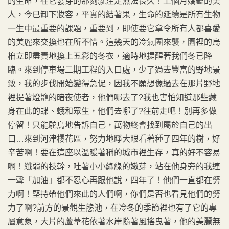
的生命，在它發芽的那刻就注定無法長久！上個月嬌豔的美
人，今已卸下妝容，平實的結著果，生命的延續是所有生物
一生中最重要的課題，重要到，即使要它拿令所有人都喜愛
的美麗來交換也在所不惜。這幾天的冷氣團來襲，園裡的烏
桕立即盡責地換上五彩的冬衣，適時地提醒著我們冬已降
臨。來到停車場二期工程的入口處，少了過去豐富的野地景
致，我的步伐開始變得急促，因我不願想像過去在那片野地
裡提著燈籠的暗夜使者，他們哪去了?我也害怕知道那些藏
身在此的蝶、蛾和眾生，他們去哪了?往前走吧！別再多做
停留！只能駝鳥地告訴自己，萬物終會找到屬於自己的出
口…來到河津櫻花區，努力地睜大眼看著種了四年的樹，好
辛苦啊！要在這座以溫暖著稱的城市裡生存，真的好不容易
啊！纖弱的枝幹，吐著小小綠綠的嫩芽，站在他身旁的我連
一聲「加油」都不忍心再跟他說，四年了！他們一直都在努
力啊！堅持帶他們來此的人們啊，你們是否也看見他們的努
力了啊?前方的景觀生態池，在冷冬的季節裡也有了它的專
屬意象，大片的蘆葦花依著水岸隨著風搖曳著，他的美麗無