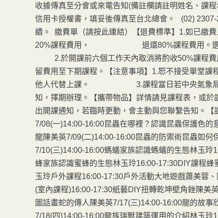
收據傳真至分會或來電告知(備註欄請註明姓名、課程名
信用卡授權書，填妥後傳真至台北總會。 (02) 2307-2
續。 繳費單（請按此連結）【退費標準】1.如已繳
20%課程費用， 退還80%課程費用。選
2.於開課前六個工作天內取消將酌收50%
留費用至下期課程。【注意事項】1.恕不接受單
他人代替上課。 3.課程當日若中央氣象局發
知，擇期辦理。【攜帶物品】詳情請見課程表，
出開課通知，若臨時更動，會主動與您聯繫告知。【課程內
7/08(一)14:00-16:00昆蟲在哪裡？認識昆蟲保護色
龍陳美英7/09(二)14:00-16:00昆蟲的防禦術昆蟲
7/10(三)14:00-16:00螞蟻家族認識螞蟻的生態林玉玲16
蜂家族認識蜜蜂的生態林玉玲16:00-17:30DIY課程蜂蜜
玉玲戶外課程16:00-17:30戶外活動大地遊戲蕭美蓉、陳
(室內課程)16:00-17:30紙藝DIY扭轉乾坤壁角銼陳美英7/
圖話畫蛇的傳人陳美英7/17(三)14:00-16:00龍的
7/18(四)14:00-16:00龍族瑞獸建築運用的介紹林玉玲16