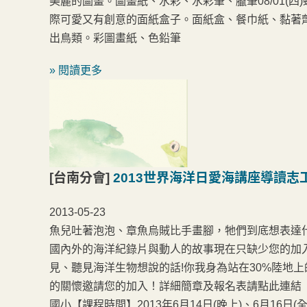
美麗的圖畫。圖畫紙、水彩、水彩筆、臘筆08/01(
際可愛又有創意的面紙盒子。面紙盒、餐巾紙、黏著劑0
出鳥類。彩圖畫紙、色鉛筆
» 閱讀更多
[台南分會]
2013世界海洋日愛海講座導讀志
2013-05-23
魚兒吐著泡泡、章魚烏賊比手畫腳，牠們到底想表達什麼
國內外的海洋紀錄片與動人的故事現在只缺少您的加
見、聽見海洋生物想說的話!你我身為站在30%陸地上
的關懷邀請您的加入！詳細簡章及報名表請點此連結
國小【課程時間】2013年6月14日(晚上)、6月1