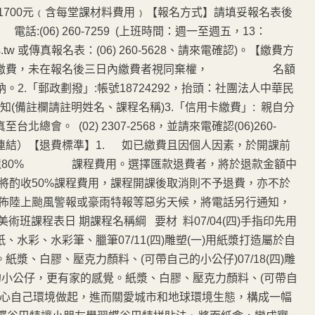
1700元﹙含每堂課材料費用﹚【報名方式】請填妥報名表後
6) 260-7259 (上班時間：週一至週五，13：
s.tw 或傳真報名表：(06) 260-5628、請來電確認)。【繳費方
分會繳費，未在報名後三日內繳費者視同棄權， 名額
。2.「郵政劃撥」:帳號18724292，抬頭：社團法人中華民
(備註欄請註明姓名、課程名稱)3.「信用卡繳費」: 親自分
。 (02) 2307-2568，並請來電確認(06)260-
此連結）【退費標準】1. 如已繳費且因個人因素，於開課前
，退還80% 課程費用。選擇匯款退費者，將於退款金額中
將酌收50%課程費用，課程開課後取消則不予退費，亦不於
發佈陸上颱風警報或豪雨特報等惡劣天候，將電話另行通知，
表日 期課程名稱綱 要材 料07/04(四)手指印先用
水彩、水彩筆、臘筆07/11(四)雕塑(一)用紙漿打造屬於自
漿、白膠、壓克力顏料、(可帶自己的小公仔)07/18(四)雕
的小公仔，更有家的感覺。紙漿、白膠、壓克力顏料、(可帶自
，從關心自己環境做起，進而關愛城市和地球環境生態，構成一幅