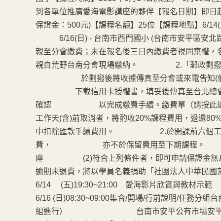
到各單位推廣愛海電影講座的夥伴【報名日期】即日起
保證金：500元)【課程名額】25位【課程地點】6/14
6/16(日) - 台南市西門國小 (台南市安平區安
親至分會繳費；未在報名後三日內繳費者視
親自荒野台南分會現場繳納。 2.「郵政劃撥」:帳
於劃撥後將收據傳真至分會或來電告知(備註
下載信用卡授權書，填妥後傳真至台北總會。(02) 230
確認 以完成繳費手續。繳費單（請按此連結）
工作天(含)前取消者，將酌收20%課程費用，
中扣除匯款手續費用。 2.於開課前六個工作天
費， 亦不於保留費用至下期課程。 3.保
座 (2)符合上列條件者，即可申請保證金無
逾期未退費，將以學員名義捐助「社團法人中華民國荒
6/14 (五)19:30~21:00 愛海影片
6/16 (日)08:30~09:00集合/開場/行前說明/任
組進行） 台南市安平公有市場安平漁港10:00~1