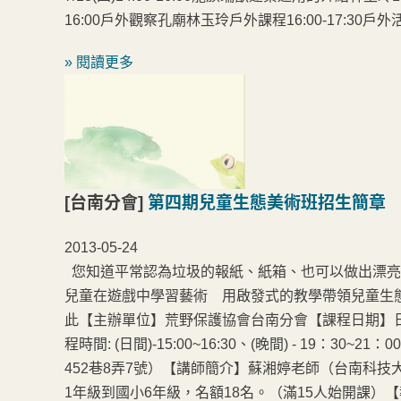
16:00戶外觀察孔廟林玉玲戶外課程16:00-17:3
» 閱讀更多
[台南分會]
第四期兒童生態美術班招生簡章
2013-05-24
您知道平常認為垃圾的報紙、紙箱、也可以做出漂亮
兒童在遊戲中學習藝術 用啟發式的教學帶領兒童生態
此【主辦單位】荒野保護協會台南分會【課程日期】日
程時間: (日間)-15:00~16:30、(晚間) - 19
452巷8弄7號）【講師簡介】蘇湘婷老師（台南科
1年級到國小6年級，名額18名。（滿15人始開課