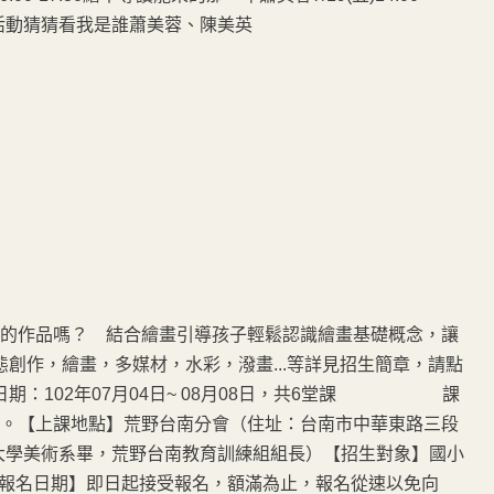
0戶外活動猜猜看我是誰蕭美蓉、陳美英
的作品嗎？ 結合繪畫引導孩子輕鬆認識繪畫基礎概念，讓
創作，繪畫，多媒材，水彩，潑畫...等詳見招生簡章，請點
期：102年07月04日~ 08月08日，共6堂課 課
：30~21：00。【上課地點】荒野台南分會（住址：台南市中華東路三段
技大學美術系畢，荒野台南教育訓練組組長）【招生對象】國小
）【報名日期】即日起接受報名，額滿為止，報名從速以免向