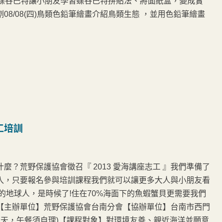
四)蝶谷巴特讓小朋友學習蝶谷巴特拼貼法、將面紙盒，變成實
8/08(四)鳥類色鉛筆繪畫介紹鳥類生態 ，並用色鉛筆繪畫
工培訓
？荒野保護協會徵召『 2013 愛海講座志工 』我們準備了
入，只要報名參與培訓課程我們就可以讓更多大人與小朋友看
的地球人，是時候了!住在70%海面下的魚蝦蟹貝更需要我們
【主辦單位】荒野保護協會台南分會【協辦單位】台南市西門
6日(全天，午餐須自理)【課程對象】對環境友善、親近海洋並願意