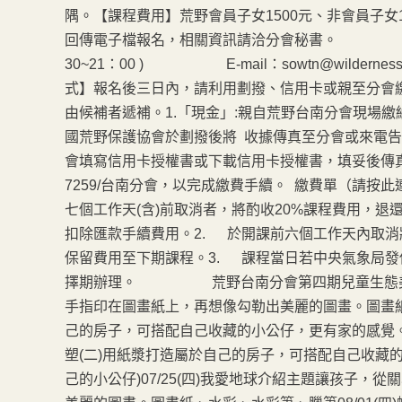
隅。【課程費用】荒野會員子女1500元、非會員子女
回傳電子檔報名，相關資訊請洽分會秘書。 電話:(0
30~21：00 ) E-mail：sowtn@wildernes
式】報名後三日內，請利用劃撥、信用卡或親至
由候補者遞補。1.「現金」:親自荒野台南分會現場繳納
國荒野保護協會於劃撥後將 收據傳真至分會或來電告知
會填寫信用卡授權書或下載信用卡授權書，填妥後傳真至台北總會
7259/台南分會，以完成繳費手續。 繳費單（請按
七個工作天(含)前取消者，將酌收20%課程費用
扣除匯款手續費用。2. 於開課前六個工作天內取消
保留費用至下期課程。3. 課程當日若中央氣象局
擇期辦理。 荒野台南分會第四期兒童生態美術班課程
手指印在圖畫紙上，再想像勾勒出美麗的圖畫。圖畫紙、
己的房子，可搭配自己收藏的小公仔，更有家的感覺。紙
塑(二)用紙漿打造屬於自己的房子，可搭配自己收藏
己的小公仔)07/25(四)我愛地球介紹主題讓孩子