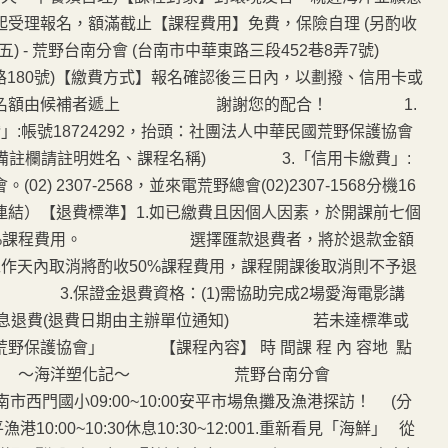
受理報名，額滿截止【課程費用】免費，保險自理 (另酌收
(五) - 荒野台南分會 (台南市中華東路三段452巷8弄7號)
北路180號)【繳費方式】報名確認後三日內，以劃撥、信用卡或
同棄權，名額由候補者遞上 謝謝您的配合！ 1.
號18724292，抬頭：社團法人中華民國荒野保護協會
欄請註明姓名、課程名稱) 3.「信用卡繳費」:
7-2568，並來電荒野總會(02)2307-1568分機16
【退費標準】1.如已繳費且因個人因素，於開課前七個
退還80%課程費用。 選擇匯款退費者，將於退款金額
內取消將酌收50%課程費用，課程開課後取消則不予退
證金退費資格：(1)需協助完成2場愛海電影講
息退費(退費日期由主辦單位通知) 若未達標準或
野保護協會」 【課程內容】 時 間課 程 內 容地 點
欣賞與教材示範 ～海洋塑化記～ 荒野台南分會
務分組台南市西門國小09:00~10:00安平市場魚攤及漁港探訪！ (分
0:30休息10:30~12:001.重新看見「海鮮」 從