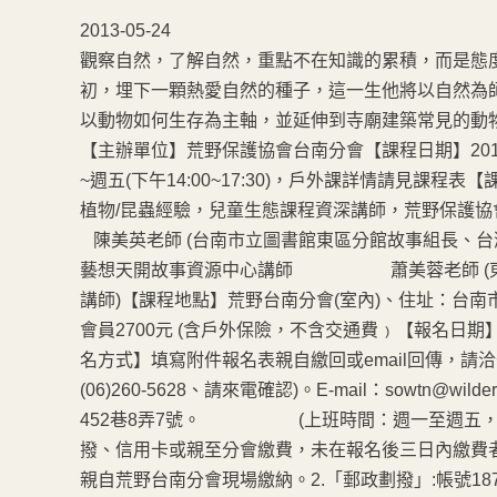
2013-05-24
觀察自然，了解自然，重點不在知識的累積，而是態
初，埋下一顆熱愛自然的種子，這一生他將以自然為
以動物如何生存為主軸，並延伸到寺廟建築常見的動
【主辦單位】荒野保護協會台南分會【課程日期】201
~週五(下午14:00~17:30)，戶外課詳情請見課程
植物/昆蟲經驗，兒童生態課程資深講師，
陳美英老師 (台南市立圖書館東區分館故事組
藝想天開故事資源中心講師 蕭美蓉老師 (東方
講師)【課程地點】荒野台南分會(室內)、住址：台南市
會員2700元 (含戶外保險，不含交通費﹚【報名日期
名方式】填寫附件報名表親自繳回或email回傳，請
(06)260-5628、請來電確認)。E-mail：sow
452巷8弄7號。 (上班時間：週一至週五，13：3
撥、信用卡或親至分會繳費，未在報名後三日內繳
親自荒野台南分會現場繳納。2.「郵政劃撥」:帳號1