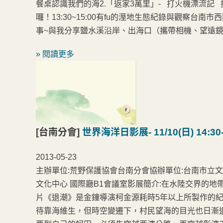
餐桌認識我們的海2.「返家3萬里」- 打火機漂流記 搭
囉！13:30~15:00有fu的溼地生態紀錄與觀察台南市
事~與我分享鹽水溪沿岸、出海口（攜帶相機、望遠
» 閱讀更多
[台南分會]
世界海洋日影展- 11/10(日) 14:3
2013-05-23
主辦單位:荒野保護協會台南分會協辦單位:台南市立文
文化中心 國際廳B1會議室影展簡介:在水陸交界的
片《退潮》是金鐘導演柯金源耗時5年以上所製作的
待靠海維生，但時空變遷下，村民望海的目光也日漸