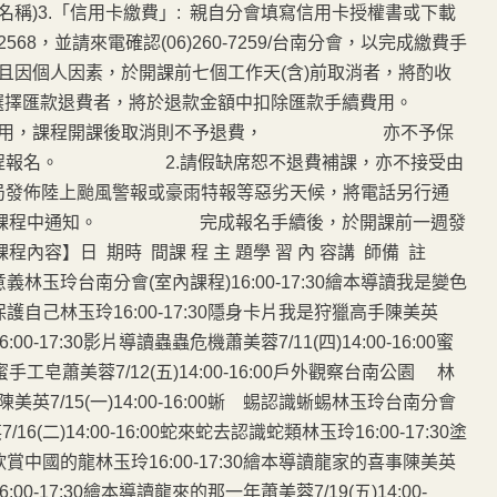
稱)3.「信用卡繳費」: 親自分會填寫信用卡授權書或下載
568，並請來電確認(06)260-7259/台南分會，以完成繳費手
費且因個人因素，於開課前七個工作天(含)前取消者，將酌收
擇匯款退費者，將於退款金額中扣除匯款手續費用。
課程費用，課程開課後取消則不予退費， 亦不予保
堂課程報名。 2.請假缺席恕不退費補課，亦不接受由
佈陸上颱風警報或豪雨特報等惡劣天候，將電話另行通
或於課程中通知。 完成報名手續後，於開課前一週發
容】日 期時 間課 程 主 題學 習 內 容講 師備 註
的意義林玉玲台南分會(室內課程)16:00-17:30繪本導讀我是變色
如何保護自己林玉玲16:00-17:30隱身卡片我是狩獵高手陳美英
:00-17:30影片導讀蟲蟲危機蕭美蓉7/11(四)14:00-16:00蜜
手工皂蕭美蓉7/12(五)14:00-16:00戶外觀察台南公園 林
美英7/15(一)14:00-16:00蜥 蜴認識蜥蜴林玉玲台南分會
16(二)14:00-16:00蛇來蛇去認識蛇類林玉玲16:00-17:30塗
故事欣賞中國的龍林玉玲16:00-17:30繪本導讀龍家的喜事陳美英
:00-17:30繪本導讀龍來的那一年蕭美蓉7/19(五)14:00-