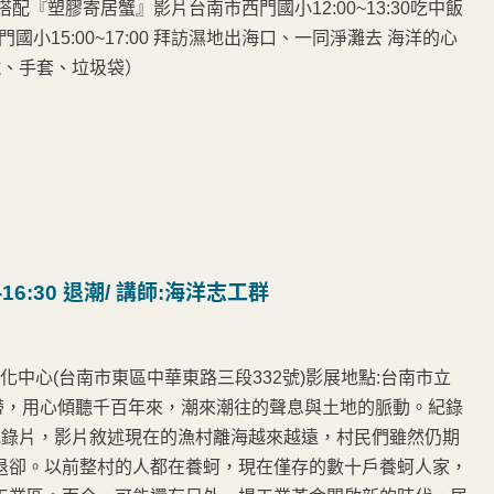
配『塑膠寄居蟹』影片台南市西門國小12:00~13:30吃中飯
西門國小15:00~17:00 拜訪濕地出海口、一同淨灘去 海洋的心
鏡、手套、垃圾袋）
0-16:30 退潮/ 講師:海洋志工群
化中心(台南市東區中華東路三段332號)影展地點:台南市立
地帶，用心傾聽千百年來，潮來潮往的聲息與土地的脈動。紀錄
紀錄片，影片敘述現在的漁村離海越來越遠，村民們雖然仍期
退卻。以前整村的人都在養蚵，現在僅存的數十戶養蚵人家，