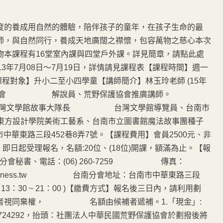
度的養成用自然的體驗，陪伴孩子的童年，在孩子生命的最
師，與自然同行，養成天地廣闊之襟懷，包容萬物之慈心本次
物本課程有16堂室內課與四堂戶外課。詳見簡章，請點此處
3年7月08日～7月19日，詳情請見課程表【課程時間】週一
表【課程對象】升小二至小四學童【講師簡介】林玉玲老師 (15年
荒野保護協會 解說員、荒野保護協會推廣講師。
長、台灣文學館故事大隊長 台灣文學館導覽員、台南市
設計學院美術工藝系、台南市立圖書館魔法故事團種子
中華東路三段452巷8弄7號。【課程費用】會員2500元、非
】即日起受理報名，名額:20位、(18位)開課，額滿為止。【報
洽分會秘書、電話：(06) 260-7259 傳真：
tn@wilderness.tw 台南分會地址：台南市中華東路三段
0 ~ 21：00 )【繳費方式】報名後三日內，請利用劃
費者視同棄權， 名額由候補者遞補。1.「現金」:
8724292，抬頭：社團法人中華民國荒野保護協會於劃撥後將