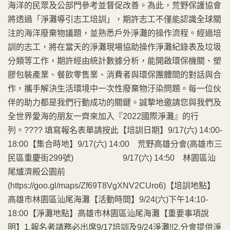
海洋的民眾及公部門參考並督促改善。為此，荒野保護協會
將透過「淨灘導引志工培訓」，期許志工不僅能認識全球關
注的海洋廢棄物議題，並熟悉戶外淨灘的操作流程。經過培
訓的志工，將在當天的淨灘現場協助操作淨灘紀錄表及垃圾
分類等工作，期許經由統計數據分析，能開啟環保機關、塑
膠包裝產業、餐飲零售業、消費者與環保團體間的對話與合
作，攜手解決生活環境中一次性廢棄物汙染問題。每一位伙
伴的助力都是我們行動成功的關鍵。誠摯地邀請您與我們及
全世界愛海的朋友一齊來加入『2022國際淨灘』的行
列。???? 填寫報名表單請按此【培訓日期】9/17(六) 14:00-
18:00【集合時地】9/17(六) 14:00 荒野高雄分會(高雄市三
民區重慶街299號) 9/17(六) 14:50 林園區汕
尾爐濟殿公園前
(https://goo.gl/maps/Zf69T8VgXNV2CUro6)【培訓地點】
高雄市林園區汕尾海灘【活動時間】9/24(六)下午14:10-
18:00【淨灘地點】高雄市林園區汕尾海灘【重要事項說
明】1.報名者請務必出席9/17培訓及9/24淨灘!!2.分會提供淨