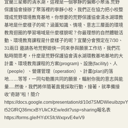
宜蘭三星鄉的清水湖，這裡是一個寧靜的偏鄉小聚落.荒野
保護協會接辦了聚落裡的寧靜小校，我們正在協力把小校整
理成荒野環境教育基地。你想要的荒野保護協會清水湖環教
基地是什麼樣子的呢？涵蓋知識、情境、意志三層面的環境
教育迴圈的學習場域是什麼樣貌呢？你最理想的自然體驗活
動、環境教育課程是什麼樣子的呢？宜蘭分會預定在7/30、
31兩日 邀請各地荒野遊俠一同來參與願景工作坊，我們花
點時間思考，什麼是荒野保護協會清水湖環教基地基地的大
計畫、環境教育課程的方案(program)、設施(facility)、人
（people）、營運管理（operation）、計畫(plan)的落
地……等等，一同勾勒團共同的願景，輻射你我的意志與能
量.....然後，我們將伴隨著直覺採取行動，接著，就準備接
收"奇跡"啦！簡介
https://docs.google.com/presentation/d/10d7SMDWieuibz
t52GfRQ36mcxBYUkCKEw/edit?usp=sharing報名表
https://forms.gle/HYdXSfcWxqxvE4wV9