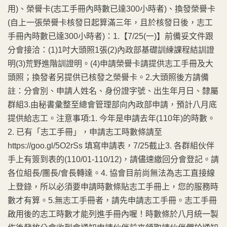
用)、榮譽卡(志工手冊內時數已達300小時者)、換發榮譽卡
(自上一張榮譽卡核發日起算滿三年，且於核發日後，志工
手冊內時數已達300小時者)：1.【7/25(一)】前備妥文件跟
分會接洽：(1)1吋大頭照1張(2)內政部基礎訓練課程結訓證
明(3)荒野進階訓證明。(4)申請榮譽卡請提供志工手冊及大
頭照；換發者另提供已核發之榮譽卡。2.大頭照後方請備
註：分會別、申請人姓名、身份證字號、出生年月日、隸屬
群組3.由秘書彙整至總會管理部向內政部申請，預計八月底
提供給志工。注意事項:1. 今年是申請去年(110年)的時數。
2. 已有「志工手冊」，申請志工時數條請至
https://goo.gl/5O2rSs 填寫申請表，7/25截止3. 各群組伙伴
手上有簽到表的(110/01-110/12)，請儘速繳回分會登記。請
各位組長/團長/會長轉達。4. 協會目前尚無法為志工直接線
上登錄，所以必須要申請時數條貼志工手冊上，您的服務時
數才有算。5.無志工手冊者，請先申請志工手冊。志工手冊
啟用後的志工時數才能列進手冊內喔！時數條於八月統一製