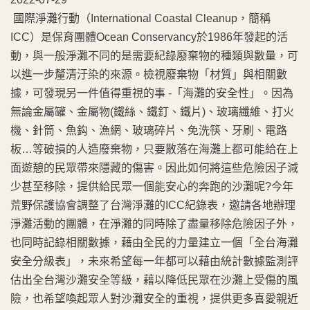
國際淨灘行動（International Coastal Cleanup，簡稱
ICC）是保育團體Ocean Conservancy於1986年發起的活
動，與一般淨灘不同的是需要紀錄廢棄物的種類與數量，可
以進一步釐清汙染的來源。檢視廢棄物「材質」與相關數
據，可發現另一件值得重視的事 -「海灘的安全性」。因為
無論金屬罐、金屬物(鐵絲、鐵釘、鐵片)、玻璃纖維、打火
機、針筒、魚鈎、漁網、玻璃碎片、免洗筷、牙刷、電路
板…等破損的人造廢棄物，只要散落在海灘上都可能給在上
面遊憩的民眾帶來隱藏的傷害。因此如何將這些危險因子減
少甚至移除，提供給民眾一個能安心的奔跑的沙灘呢?今年
荒野保護協會調整了台灣淨灘的ICC紀錄表，邀請各地辦理
淨灘活動的團體，在淨灘的同時除了盡量移除危險因子外，
也同時記錄相關數據，藉由全民的力量建立一個「全台海灘
安全分級表」，未來希望每一年都可以藉由統計數據監測評
估出全台灣沙灘安全等級，藉以降低民眾在沙灘上受傷的風
險，也希望喚起眾人對沙灘安全的重視，提供更多喜愛親近