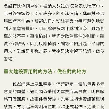
建設特別條例草案，被納入5/21的院會表決程序中。
此事經揭露後，引發許多人的不滿情緒，進而質疑環
境團體不作為。荒野的官方粉絲專頁也無可避免地受
到大量留言批評，因而讓很多夥伴感到無奈、難過甚
至忿忿不平。事後檢討，我們對政治事件的判斷，確
實不夠敏銳，因此反應稍慢，讓夥伴們度過不平靜的
週末。雖說是非戰之罪，我還是決定留下記錄，做為
警惕。
重大建設要用對的方法，做在對的地方
雖然網路上眾聲喧囂，但荒野是一個能包容多元
意見的團體，遇到類似爭議更需要究其事實、明白脈
絡再做回應。故事件發酵後，先完成初步資訊蒐集與
核實，方才起草聲明稿並於5/20正式發佈。之後，花