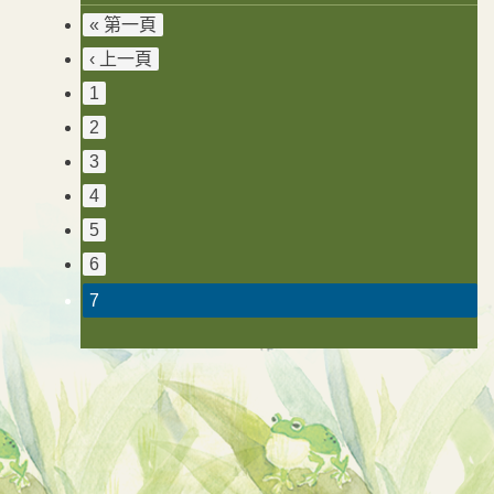
« 第一頁
‹ 上一頁
1
2
3
4
5
6
7