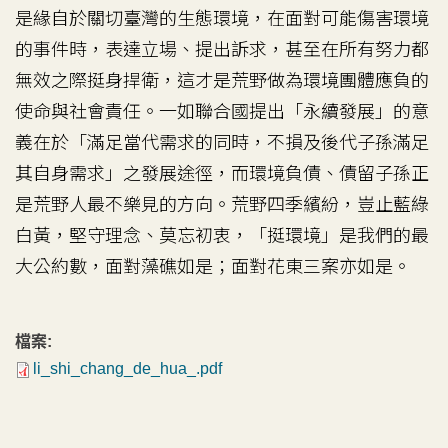
是緣自於關切臺灣的生態環境，在面對可能傷害環境
的事件時，表達立場、提出訴求，甚至在所有努力都
無效之際挺身捍衛，這才是荒野做為環境團體應負的
使命與社會責任。一如聯合國提出「永續發展」的意
義在於「滿足當代需求的同時，不損及後代子孫滿足
其自身需求」之發展途徑，而環境負債、債留子孫正
是荒野人最不樂見的方向。荒野四季繽紛，豈止藍綠
白黃，堅守理念、莫忘初衷，「挺環境」是我們的最
大公約數，面對藻礁如是；面對花東三案亦如是。
檔案:
li_shi_chang_de_hua_.pdf