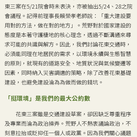
東三案在5/21院會時未表決，亦被抽出5/24、28之院
會議程。記得前理事長賴榮孝老師說：「重大建設要
用對的方法，做在對的地方」。荒野對於國家建設的
態度是本著守護棲地的核心理念，透過不斷溝通來尋
求可能的共識與解方。因此，我們討論花東交通時，
必須能同理在地居民的需求，以環境永續與生態智慧
的原則，就現有的道路安全、地質狀況與氣候變遷等
因素，同時納入災害調適的策略，除了改善花東基礎
建設，也避免建設淪為為做而做的錢坑。
「挺環境」是我們的最大公約數
花東三案雖是交通建設草案，卻因缺乏尊重程序
及專業而淪為政治操弄。荒野人不熱衷議論政治，不
刻意拉抬或貶抑任一個人或政黨。因為我們關心議題