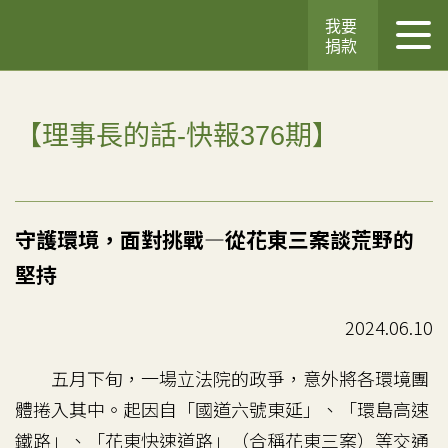
我要
捐款
【理事長的話-快報376期】
守護環境，面對挑戰—從花東三案談荒野的
堅持
2024.06.10
五月下旬，一場立法院的政爭，意外將各環境團
體捲入其中。起因自「國道六號東延」、「環島高速
鐵路」、「花東快速道路」（合稱花東三案）等交通