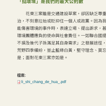
「挺環境」是我們的最大公約數
花東三案雖是交通建設草案，卻因缺乏尊重
治，不刻意拉抬或貶抑任一個人或政黨。因為
能傷害環境的事件時，表達立場、提出訴求，
環境團體應負的使命與社會責任。一如聯合國
不損及後代子孫滿足其自身需求」之發展途徑
荒野四季繽紛，豈止藍綠白黃，堅守理念、莫
是；面對花東三案亦如是。
檔案:
li_shi_chang_de_hua_.pdf