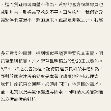
緒，進而質疑環境團體不作為。荒野的官方粉絲專頁也
伴感到無奈、難過甚至忿忿不平。事後檢討，我們對政
，讓夥伴們度過不平靜的週末。雖說是非戰之罪，我還
多元意見的團體，遇到類似爭議更需要究其事實、明
訊蒐集與核實，方才起草聲明稿並於5/20正式發佈。
5/24、28之院會議程。記得前理事長賴榮孝老師說：
荒野對於國家建設的態度是本著守護棲地的核心理念，
，我們討論花東交通時，必須能同理在地居民的需求，
安全、地質狀況與氣候變遷等因素，同時納入災害調適
淪為為做而做的錢坑。