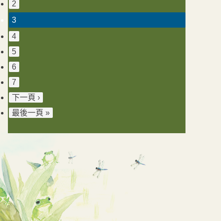
2
3
4
5
6
7
下一頁 ›
最後一頁 »