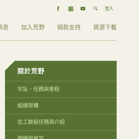
登入
消息
加入荒野
捐款支持
資源下載
關於荒野
宗旨、任務與章程
組織架構
志工群組任務與介紹
榮耀與肯定