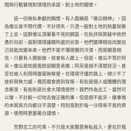
間與行動實現對環境的承諾，對土地的關懷。
這一份無私奉獻的胸懷，有人戲稱是「傻瓜精神」。因
為傻瓜會不問代價、不計得失，只憑一股對土地的熱愛就衝
了上去。這群傻瓜頂著看不見的鋼盔，在批評與質疑中依然
勇於向前，面對環境議題所處的劣勢，他們選擇相信改變自
己就能改變未來。他們不是不懂現實的冷漠，而是願意相
信，只要有人開始做，就會有人跟上。但是，傻瓜不等於阿
呆。傻瓜是知道風險卻願意承擔；阿呆是搞不清楚狀況，甚
至在被人利用時還毫無察覺。在環境守護的路上，總少不了
挫折與無力感，偶而還會遇到背叛，有些是個人或團體的理
念衝突，有些則是社會大環境使然。我們作為志工，當然可
以傻，不計較一切地去做正確的事，但是絕不能呆，連事情
的本質與方向都分不清楚。特別是對於每一分得來不易的資
源，使用時更要萬分謹慎。
荒野志工的可貴，不只是大家願意無私投入，更在於我