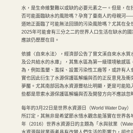
水，是生命維繫難以或缺的必要元素之一。但是，在
否可能面臨缺水的風險嗎？孕育了臺南人的母親河—
道她正面臨了可能無法回頭的污染風險嗎？尤其在全
2025年可能會有三分之二的世界人口生活在缺水的
應該仍歷歷在目。
依據〈自來水法〉，經濟部公告了曾文溪自來水水質
及公共給水的水庫」，其集水區為第一級環境敏感區
為，例如濫墾、濫採、設置污染性工廠等，或許有人
實也因此衍生了水源保護區解編與否的正反意見及衝
夢靨。尤其南部因為水資源豐枯比明顯，更是可能陷
些都是思索水源保護區解編與否及開發方向不應該忽
每年的3月22日是世界水資源日（World Water Day
所訂定，其無非是希望節水惜水觀念能落實在世界各
年（2016）世界水資源日的主題為「水與就業（Water a
水資源與就業兩者具有改變人們生活的影響力，卻也