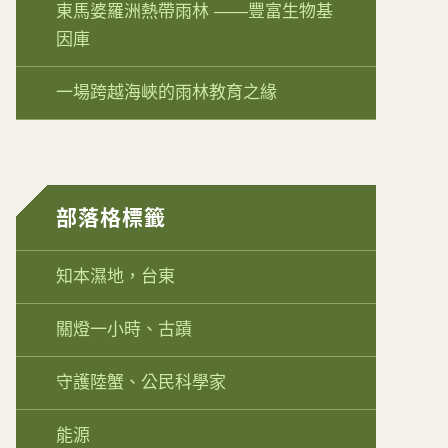
東馬婆羅洲熱帶雨林 ——豐富生物基
因庫
一場跨越海峽的雨林教育之緣
部落格標籤
知本濕地，台東
關燈一小時、古蹟
守護陸蟹、公民科學家
能源