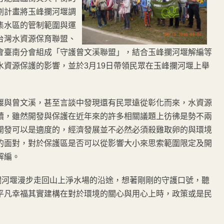
劃計畫將玉峰攔河堰調
集水區的管制範圍與運
台灣水資源保育聯盟、
會臺南分會組成「守護曾文溪聯盟」，結合玉峰攔河堰解編等
資源保護的影響，並於3月19日帶領民眾在玉峰攔河堰上舉
堰與曾文溪，甚至言談中發現還有民眾遠從彰化而來，水資源
續，雖然開發與保護在近年來的許多相關議題上彷彿是勢不兩
開發可以是適度的，經濟發展並不必然必須殺雞取卵的與環境
的面對，對於保護區是否可以從影響大小來思索範圍限定及開
解編。
攔河堰漫步走回山上淨水場的沿途，想著剛剛的守護口號，聽
平凡幸福其實建構在對於環境的關心與用心上時，政策或是民