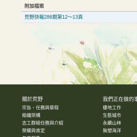
附加檔案
荒野快報286期第12～13頁
關於荒野
我們正在做的
宗旨、任務與章程
棲地工作
組織架構
生態城市
志工群組任務與介紹
永續山林
榮耀與肯定
無塑海洋