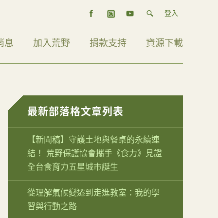
登入
消息
加入荒野
捐款支持
資源下載
最新部落格文章列表
【新聞稿】守護土地與餐桌的永續連
結！ 荒野保護協會攜手《食力》見證
全台食育力五星城市誕生
從理解氣候變遷到走進教室：我的學
習與行動之路