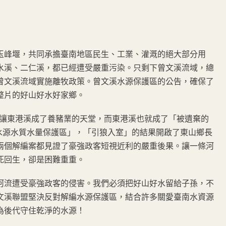
玉峰堰，共同承擔臺南地區民生、工業、灌溉的絕大部分用
水溪、二仁溪，都已經遭受嚴重污染。只剩下曾文溪流域，總
曾文溪流域實施離牧政策。曾文溪水源保護區的公告，確保了
整片的好山好水好家鄉。
」，讓東港溪成了養豬業的天堂，而東港溪也就成了「被遺棄的
場水源水質水量保護區」，「引狼入室」的結果開啟了東山鄉長
兩個解編案都見證了豪強政客短視近利的嚴重後果。讓一條河
死回生，卻是困難重重。
河流遭受豪強政客的侵害。我們必須把好山好水留給子孫，不
文溪聯盟堅決反對解編水源保護區，結合許多關愛臺南水資源
為後代守住乾淨的水源！