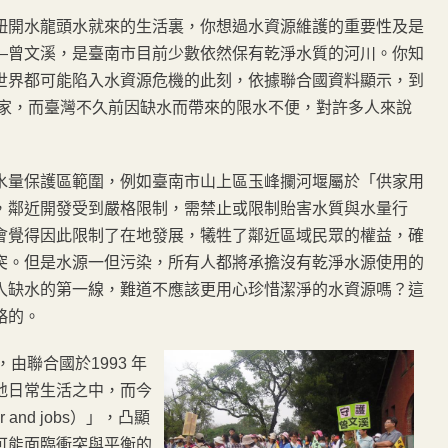
扭開水龍頭水就來的生活裏，你想過水資源維護的重要性及是
—曾文溪，是臺南市目前少數依然保有乾淨水質的河川。你知
世界都可能陷入水資源危機的此刻，依據聯合國資料顯示，到
國家，而臺灣不久前因缺水而帶來的限水不便，對許多人來說
水量保護區範圍，例如臺南市山上區玉峰攔河堰屬於「供家用
，鄰近開發受到嚴格限制，需禁止或限制貽害水質與水量行
會覺得因此限制了在地發展，犧牲了鄰近區域民眾的權益，確
突。但是水源一但污染，所有人都將承擔沒有乾淨水源使用的
入缺水的第一線，難道不應該更用心珍惜潔淨的水資源嗎？這
略的。
），由聯合國於1993 年
地日常生活之中，而今
nd jobs）」，凸顯
可能面臨衝突與平衡的