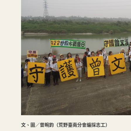
文、圖／曾畹鈞（荒野臺南分會編採志工）