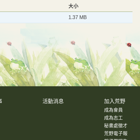
大小
1.37 MB
事
活動消息
加入荒野
成為會員
成為志工
秘書處徵才
荒野電子報