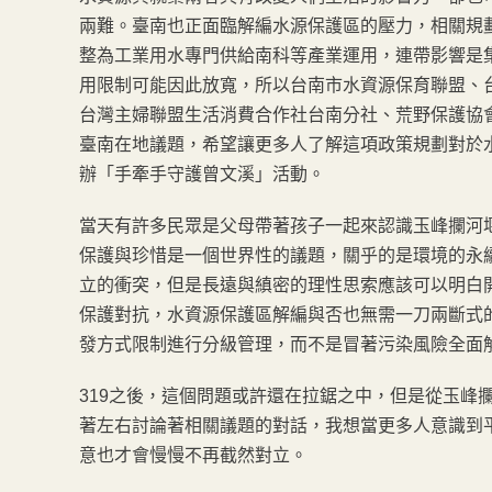
兩難。臺南也正面臨解編水源保護區的壓力，相關規
整為工業用水專門供給南科等產業運用，連帶影響是
用限制可能因此放寬，所以台南市水資源保育聯盟、
台灣主婦聯盟生活消費合作社台南分社、荒野保護協
臺南在地議題，希望讓更多人了解這項政策規劃對於水
辦「手牽手守護曾文溪」活動。
當天有許多民眾是父母帶著孩子一起來認識玉峰攔河
保護與珍惜是一個世界性的議題，關乎的是環境的永
立的衝突，但是長遠與縝密的理性思索應該可以明白
保護對抗，水資源保護區解編與否也無需一刀兩斷式
發方式限制進行分級管理，而不是冒著污染風險全面
319之後，這個問題或許還在拉鋸之中，但是從玉峰
著左右討論著相關議題的對話，我想當更多人意識到
意也才會慢慢不再截然對立。