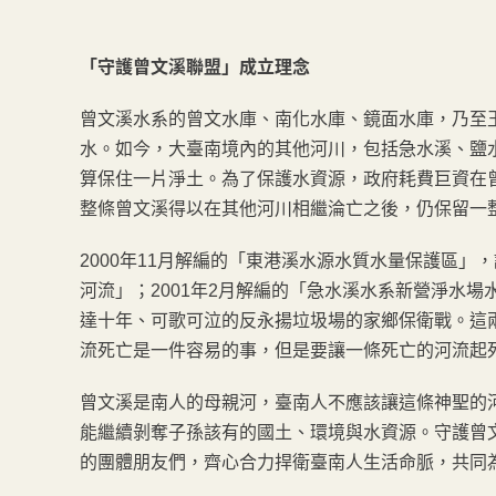
「守護曾文溪聯盟」成立理念
曾文溪水系的曾文水庫、南化水庫、鏡面水庫，乃至
水。如今，大臺南境內的其他河川，包括急水溪、鹽
算保住一片淨土。為了保護水資源，政府耗費巨資在
整條曾文溪得以在其他河川相繼淪亡之後，仍保留一
2000年11月解編的「東港溪水源水質水量保護區
河流」；2001年2月解編的「急水溪水系新營淨水
達十年、可歌可泣的反永揚垃圾場的家鄉保衛戰。這
流死亡是一件容易的事，但是要讓一條死亡的河流起
曾文溪是南人的母親河，臺南人不應該讓這條神聖的
能繼續剝奪子孫該有的國土、環境與水資源。守護曾
的團體朋友們，齊心合力捍衛臺南人生活命脈，共同