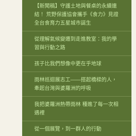
【新聞稿】守護土地與餐桌的永續連
結！ 荒野保護協會攜手《食力》見證
全台食育力五星城市誕生
從理解氣候變遷到走進教室：我的學
習與行動之路
孩子比我們想像中更在乎地球
雨林巡迴展志工——搭起橋樑的人，
牽起台灣與婆羅洲的呼吸
我把婆羅洲熱帶雨林 種進了每一次相
遇裡
從一個展覽，到一群人的行動