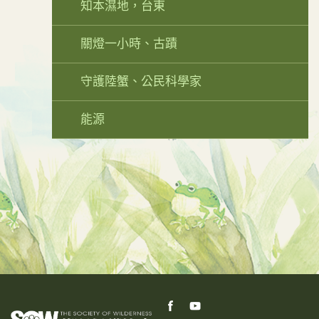
知本濕地，台東
關燈一小時、古蹟
守護陸蟹、公民科學家
能源