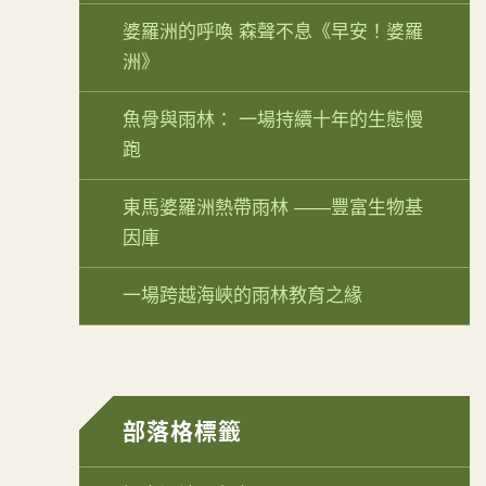
婆羅洲的呼喚 森聲不息《早安！婆羅
洲》
魚骨與雨林： 一場持續十年的生態慢
跑
東馬婆羅洲熱帶雨林 ——豐富生物基
因庫
一場跨越海峽的雨林教育之緣
部落格標籤