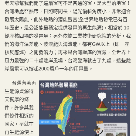
老天爺幫我們開了這扇窗可不是普通的窗，是大型落地窗！
台灣地處亞熱帶，日照時間長，陽光偏斜角度小，非常適合
發展太陽能，此外地熱的潛能豐富(全世界地熱發電已有百
年歷史，是公認能最穩定提供發電的再生能源)，相當於 10
幾座核四場的發電量；另外依據工業技術研究院的分析，我
們的海洋溫差能、波浪能與海流能，都有GW以上（即一座
核反應爐）之開發潛力；再來是台灣壓底的寶藏，全世界上
風力最強的二十處離岸風場，台灣臨海就占了九處，這些離
岸風電可以撐起2000萬戶一年的用電量。
台灣有著再
生能源資源得
天獨厚的條
件，許多與我
們條件相近的
國家，早就在
再生能源使上