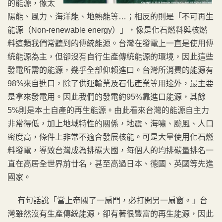
的能源，像太
陽能、風力、海洋能、地熱能等…；相反的則是「不可再生
能源（Non-renewable energy）」，像是化石燃料與核燃
料這類我們常聽到的傳統能源。台灣在發電上一直是使用傳
統能源為主，但卻沒有自行生產傳統能源的環境，因此這些
發電所需的能源，幾乎全部仰賴進口。台灣所消費的能源有
98%來自進口，除了供運輪業及石化產業等用途外，最主要
是拿來發電用。因此我們的發電約95%靠進口能源，其餘
5%則是本土自產的再生能源。由此看來台灣的能源自主力
非常得低，加上地域特性的關係，地震、海嘯、颱風、人口
密度高，條件上非常不適合發展核能。可是大量使用化石燃
料發電，導致台灣成為排碳大國，每個人的均排碳量排名一
直在高居全世界前廿名，甚至高過日本、德國、英國等先進
國家。
有句話說「當上帝關了一扇門，必打開另一扇窗。」台
灣雖然沒有生產傳統能源，卻有著很豐富的再生能源，因此