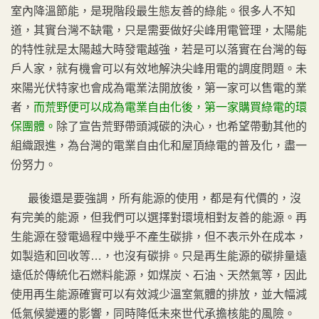
室內降溫節能，是現階段最生態友善的綠能。很多人不知
道，其實台灣不缺電，只是需要做好尖峰用電管理，太陽能
的特性就是太陽越大時發電越強，若是可以落實在台灣的每
戶人家，就有機會可以有效地解決尖峰用電的調度問題。未
來陽光伏特家也會成為電業法開放後，第一家可以售電的業
者，
而荒野便可以成為電業自由化後，第一家購買綠電的環
保團體。
除了宣告荒野帶頭減碳的決心，也希望帶動其他的
組織跟進，為台灣的電業自由化和屋頂綠電的普及化，盡一
份努力。
最後還是要強調，所有能源的使用，都是有代價的，沒
有完美的能源，但我們可以選擇對環境相對友善的能源。再
生能源在發電過程中幾乎不產生碳排，但不表示外在成本，
如製造和回收等…，也沒有碳排。只是再生能源的碳排量遠
遠低於傳統化石燃料能源，如煤炭、石油、天然氣等，因此
使用再生能源確實可以有效減少溫室氣體的排放，並大幅減
低氣候變遷的影響，同時降低未來世代承擔核能的風險。