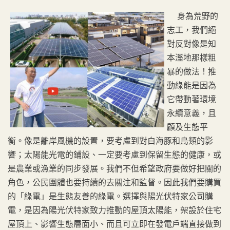
身為荒野的
志工，我們絕
對反對像是知
本溼地那樣粗
暴的做法！推
動綠能是因為
它帶動著環境
永續意義，且
顧及生態平
衡。像是離岸風機的設置，要考慮到對白海豚和鳥類的影
響；太陽能光電的鋪設、一定要考慮到保留生態的健康，或
是農業或漁業的同步發展。我們不但希望政府要做好把關的
角色，公民團體也要持續的去關注和監督。因此我們要購買
的「綠電」是生態友善的綠電。選擇與陽光伏特家公司購
電，是因為陽光伏特家致力推動的屋頂太陽能，架設於住宅
屋頂上、影響生態層面小、而且可立即在發電戶端直接做到