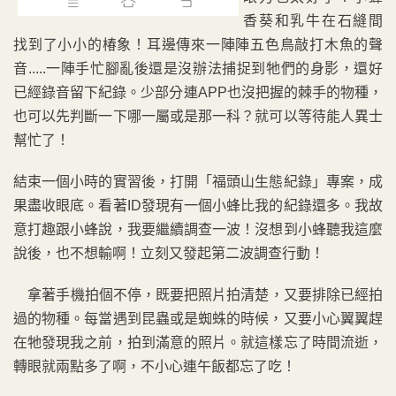
香葵和乳牛在石縫間
找到了小小的椿象！耳邊傳來一陣陣五色鳥敲打木魚的聲
音.....一陣手忙腳亂後還是沒辦法捕捉到牠們的身影，還好
已經錄音留下紀錄。少部分連APP也沒把握的棘手的物種，
也可以先判斷一下哪一屬或是那一科？就可以等待能人異士
幫忙了！
結束一個小時的實習後，打開「福頭山生態紀錄」專案，成
果盡收眼底。看著ID發現有一個小蜂比我的紀錄還多。我故
意打趣跟小蜂說，我要繼續調查一波！沒想到小蜂聽我這麼
說後，也不想輸啊！立刻又發起第二波調查行動！
拿著手機拍個不停，既要把照片拍清楚，又要排除已經拍
過的物種。每當遇到昆蟲或是蜘蛛的時候，又要小心翼翼趕
在牠發現我之前，拍到滿意的照片。就這樣忘了時間流逝，
轉眼就兩點多了啊，不小心連午飯都忘了吃！