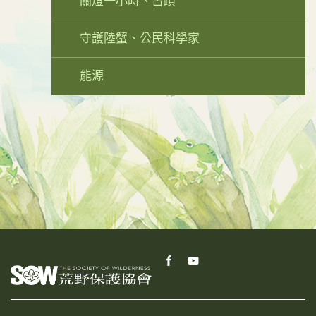
關燈一小時、古蹟
守護陸蟹、公民科學家
能源