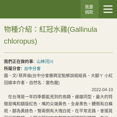
我要
捐款
物種介紹：紅冠水雞(Gallinula
chloropus)
我們正在做的事:
山林河川
所屬分會:
台中分會
圖、文/ 蔡昇倫(台中分會勝興定點解說組組長、大腳ㄚ 小紅
冠繪本作者，自然名：變色龍)
2022-04-10
在台灣是一年四季都能見到的鳥類，雌雄同型，最大的特
徵是嘴和額版紅色、嘴的尖端黃色、全身黑色。體側有白橫
斑，腳為黃綠色，臀兩側有大塊白斑，在平常走路，會搖晃