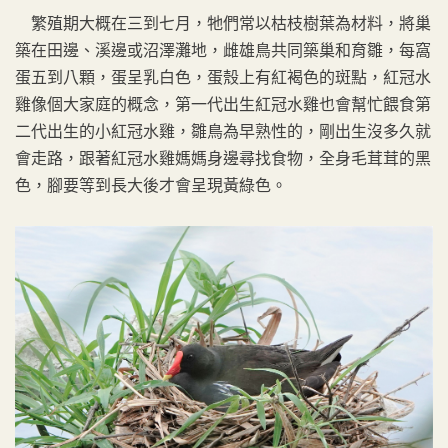
繁殖期大概在三到七月，牠們常以枯枝樹葉為材料，將巢
築在田邊、溪邊或沼澤灘地，雌雄鳥共同築巢和育雛，每窩
蛋五到八顆，蛋呈乳白色，蛋殼上有紅褐色的斑點，紅冠水
雞像個大家庭的概念，第一代出生紅冠水雞也會幫忙餵食第
二代出生的小紅冠水雞，雛鳥為早熟性的，剛出生沒多久就
會走路，跟著紅冠水雞媽媽身邊尋找食物，全身毛茸茸的黑
色，腳要等到長大後才會呈現黃綠色。