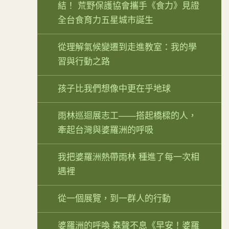
結！ 荒野保護協會攜手《食力》見證
全台食育力五星城市誕生
從理解氣候變遷到走進教室：我的學
習與行動之路
孩子比我們想像中更在乎地球
雨林巡迴展志工——搭起橋樑的人，
牽起台灣與婆羅洲的呼吸
我把婆羅洲熱帶雨林 種進了每一次相
遇裡
從一個展覽，到一群人的行動
婆羅洲的呼喚 森聲不息《早安！婆羅