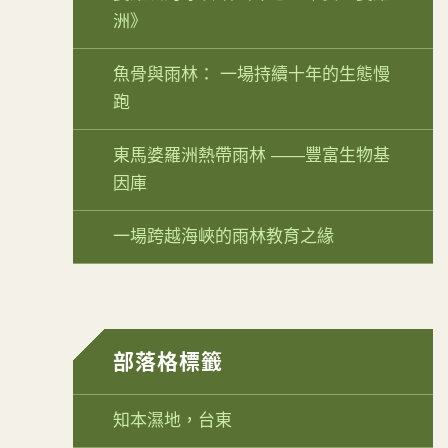
洲》
魚骨與雨林： 一場持續十年的生態慢
跑
東馬婆羅洲熱帶雨林 ——豐富生物基
因庫
一場跨越海峽的雨林教育之緣
部落格標籤
知本濕地，台東