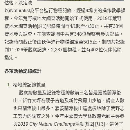
估後，決定改
以iNaturalist為平台進行物種記錄，經過9場次的操作教學課
程，今年荒野棲地大調查活動開始正式使用，2019年荒野
棲地大調查活動[註1]記錄時間自4/1起至4/30止，共有38個
棲地參與調查，在調查範圍中共有348位觀察者參與記錄，
記錄時間截止後由伙伴進行物種鑑定至5/15止，期間共記錄
到11,026筆觀察記錄、2,237個物種，並有402位伙伴協助
鑑定。
各項活動記錄統計
棲地總記錄數量
觀察總數量及記錄物種總數前三名皆是嘉義蘭潭後
山、新竹大坪石硬子古道及新竹飛鳳山步道，調查人數
也是蘭潭後山最多。嘉義蘭潭後山這處棲地除了荒野志
工努力的調查之外，今年由嘉義大學林政道老師主導參
與
2019 City Nature Challenge
活動[註2] [註3]，帶領了