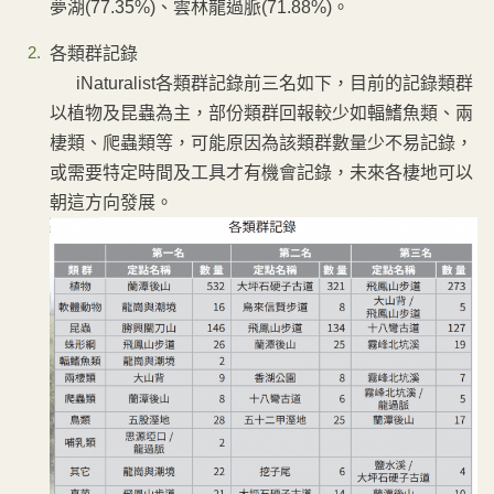
夢湖(77.35%)、雲林龍過脈(71.88%)。
各類群記錄
iNaturalist各類群記錄前三名如下，目前的記錄類群
以植物及昆蟲為主，部份類群回報較少如輻鰭魚類、兩
棲類、爬蟲類等，可能原因為該類群數量少不易記錄，
或需要特定時間及工具才有機會記錄，未來各棲地可以
朝這方向發展。