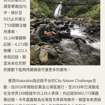
到荒野棲地大
調查專案[註5]
中，總計至
5/15止共建立
了53個關注棲
地專案、
31,140筆觀察
記錄、4,172個
物種、1,211人
參與記錄，期
望未來在荒野
的推動下能夠持續擴張守護更多的棲地。
應用iNaturalist為記錄平台的City Nature Challenge活
動，自2016年開始在舊金山灣區進行，至2019年已演變成
在全世界159個城巿35,126人參與，共記錄到963,773筆觀
察記錄，今年嘉義縣為台灣首次參與地縣市，期望未來透過