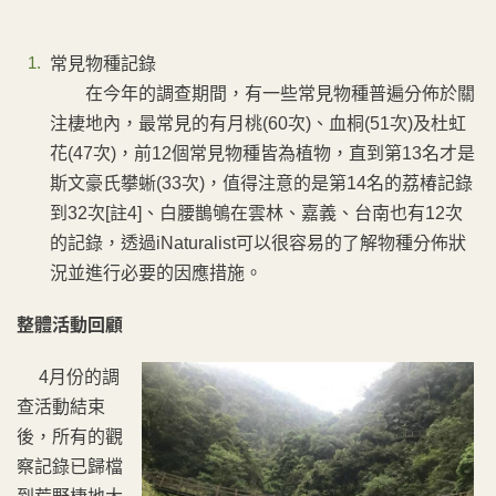
常見物種記錄
在今年的調查期間，有一些常見物種普遍分佈於關
注棲地內，最常見的有月桃(60次)、血桐(51次)及杜虹
花(47次)，前12個常見物種皆為植物，直到第13名才是
斯文豪氏攀蜥(33次)，值得注意的是第14名的荔椿記錄
到32次[註4]、白腰鵲鴝在雲林、嘉義、台南也有12次
的記錄，透過iNaturalist可以很容易的了解物種分佈狀
況並進行必要的因應措施。
整體活動回顧
4月份的調
查活動結束
後，所有的觀
察記錄已歸檔