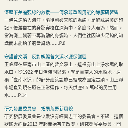
深藍下美麗弧線的救援——傳承尊重與勇氣的鯨豚研習營
一條急速潛入海洋，隨後劃破天際的弧線，是鯨豚最美的印
記。優游自在的身影穿梭在深海中，多麼令人著迷！然而，
當海灘上躺著不再游動的身軀時，人們往往因缺少足夠的知
識而未能給予適當幫助……P.8
守護曾文溪 反對解編曾文溪水源保護區
玉峰堰在臺南市山上區的曾文溪上，這裡有山上淨水場的取
水口。從1922 年日治時期以來，就是臺南人的水源地，原
稱「臺南水道」的部分建築設施已經成為國定古蹟。山上淨
水場直到現在還在正常運作，每天供應4.5 萬噸的民生用
水……P.14
研究發展委員會 拓展荒野新風貌
研究發展委員會是少數沒有經營志工的委員會。不過，這個
狀態大約從2013 年起開始有了改變。研究發展委員會，開