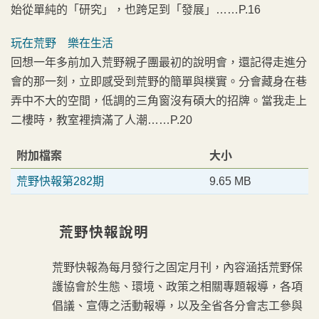
始從單純的「研究」，也跨足到「發展」……P.16
玩在荒野 樂在生活
回想一年多前加入荒野親子團最初的說明會，還記得走進分
會的那一刻，立即感受到荒野的簡單與樸實。分會藏身在巷
弄中不大的空間，低調的三角窗沒有碩大的招牌。當我走上
二樓時，教室裡擠滿了人潮……P.20
附加檔案
大小
荒野快報第282期
9.65 MB
荒野快報說明
荒野快報為每月發行之固定月刊，內容涵括荒野保
護協會於生態、環境、政策之相關專題報導，各項
倡議、宣傳之活動報導，以及全省各分會志工參與