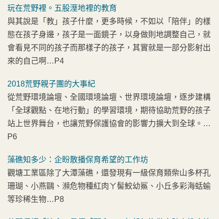
玩在荒野裡。五股溼地裡的教育
與其說是「教」孩子什麼，更多時候，不如以「陪伴」的樣
態在孩子身邊，孩子是一面鏡子，以身做則地調整自己，就
會看見不同的孩子而那樣子的孩子，其實就是一部分影射出
來的自己啊…P4
2018荒野親子團的大事紀
從荒野環境論壇、全國環境論壇、世界環境論壇，逐步建構
「全球觀點、在地行動」的學習環境，期待協助荒野的孩子
站上世界舞台，也讓荒野保護協會的影響力擴大到全球。…
P6
藻礁知多少：企盼散播保育希望的工作坊
觀塘工業區除了大潭藻礁，還發現有一級保育類柴山多杯孔
珊瑚、小燕鷗、瀕危物種紅肉ㄚ髻鮫幼鯊、小丘多彩海蛞蝓
等珍稀生物…P8