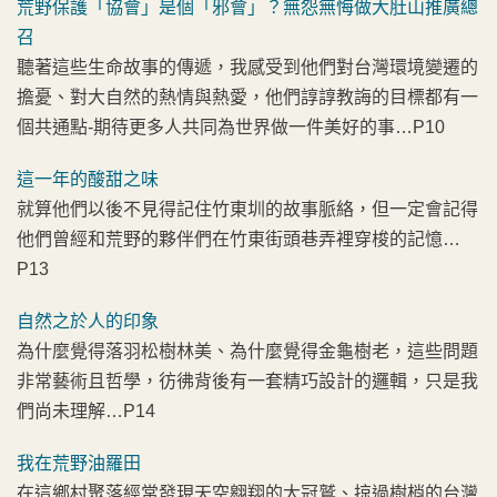
荒野保護「協會」是個「邪會」？無怨無悔做大肚山推廣總
召
聽著這些生命故事的傳遞，我感受到他們對台灣環境變遷的
擔憂、對大自然的熱情與熱愛，他們諄諄教誨的目標都有一
個共通點-期待更多人共同為世界做一件美好的事…P10
這一年的酸甜之味
就算他們以後不見得記住竹東圳的故事脈絡，但一定會記得
他們曾經和荒野的夥伴們在竹東街頭巷弄裡穿梭的記憶…
P13
自然之於人的印象
為什麼覺得落羽松樹林美、為什麼覺得金龜樹老，這些問題
非常藝術且哲學，彷彿背後有一套精巧設計的邏輯，只是我
們尚未理解…P14
我在荒野油羅田
在這鄉村聚落經常發現天空翱翔的大冠鷲、掠過樹梢的台灣