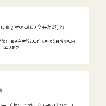
ning Workshop 參與紀錄(下)
） 筆者有幸於2014年6月代表台灣至韓國
本活動為...
始
長，自然名：雪鴞） 今天是921大地震十五