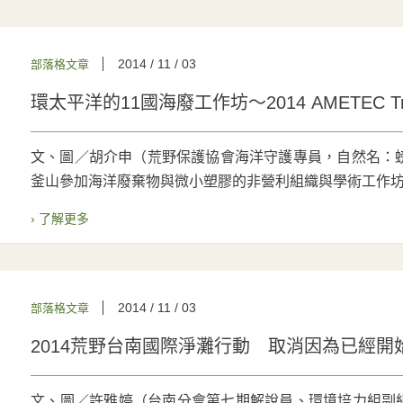
2014 / 11 / 03
部落格文章
環太平洋的11國海廢工作坊～2014 AMETEC Trai
文、圖／胡介申（荒野保護協會海洋守護專員，自然名：螃蟹
釜山參加海洋廢棄物與微小塑膠的非營利組織與學術工作坊。
› 了解更多
2014 / 11 / 03
部落格文章
2014荒野台南國際淨灘行動 取消因為已經開
文、圖／許雅婷（台南分會第七期解說員、環境培力組副組