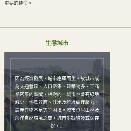
重要的使命。
生態城市
因為經濟發展，城市應運而生。故城市成
為交通發達、人口密集、建築物多、工商
業密集的區域，相對的，城市也會有綠地
減少、熱島效應、汙水及垃圾處理壓力、
農產作物不足等等困境。城市位居山林及
海洋自然環境之間，城市生態維護或保存
好，...