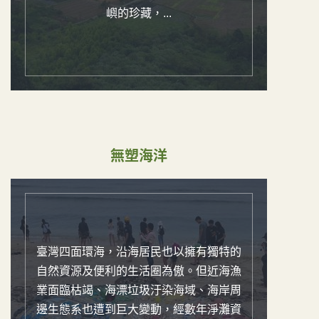
嶼的珍藏，...
無塑海洋
臺灣四面環海，沿海居民也以擁有獨特的
自然資源及便利的生活圈為傲。但近海漁
業面臨枯竭、海漂垃圾汙染海域、海岸周
邊生態系也遭到巨大變動，經數年淨灘資