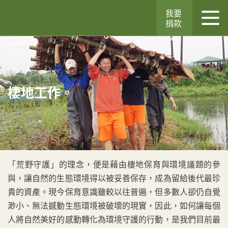
我要
捐款
棲地工作。
「荒野守護」的理念，便是藉由棲地保育與環境議題的參
與，讓自然的生態環境得以被妥善保存，成為留給後代最珍
貴的資產。現今保育意識雖較以往普遍，但多數人卻仍自覺
渺小、無法撼動生態環境被破壞的現實，因此，如何讓每個
人將自然美好的感動轉化為環境守護的行動，是我們目前最