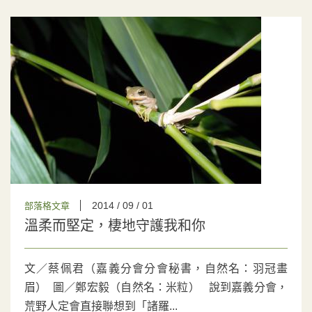
2014 / 09 / 01
部落格文章
溫柔而堅定，棲地守護我和你
文／蔡佩君（嘉義分會分會秘書，自然名：羽冠畫
眉） 圖／鄭宏毅（自然名：米粒） 說到嘉義分會，
荒野人定會直接聯想到「諸羅...