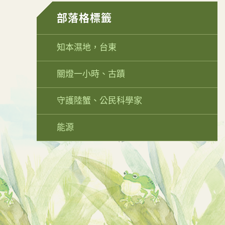
部落格標籤
知本濕地，台東
關燈一小時、古蹟
守護陸蟹、公民科學家
能源