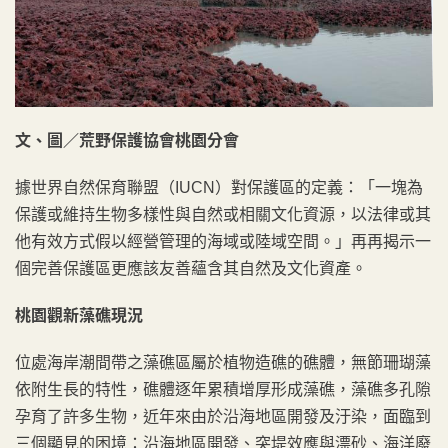
文、圖／荒野保護協會桃園分會
據世界自然保育聯盟（IUCN）對保護區的定義：「一塊為
保護或維持生物多樣性與自然或相關文化資源，以法律或其
他有效方式假以經營管理的海域或陸域空間。」再再揭示一
個完善保護區更應該友善蘊含其自然及文化資產。
桃園觀新藻礁現況
位處海岸潮間帶之藻礁區屬於植物造礁的礁體，無節珊瑚藻
依附生長的特性，礁體逐年累積增厚形成藻礁，藻礁多孔隙
孕育了許多生物，近年來由於沿海地區開發及汙染，面臨到
三個顯見的困境：沿海地區開發、突堤效應與漂砂、海洋廢