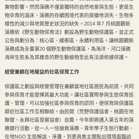
棄物影響。然而藻礁不僅是獨特的自然地景與生態，更是生
物孕育的溫床，藻礁的存續困境代表的是棲地消失、生物多
樣性的減少與地質歷史狀況的缺失。2014 年7 月桃園觀新
藻礁依《野生動物保育法》劃設為野生動物保護區，並正式
公告與劃分為：核心區、緩衝區、永續利用區。讓桃園觀新
藻礁成為全臺第20 個野生動物保護區，為海洋、河口藻礁
海岸生態系及其棲息的野生動植物至此有法源依據保護。
經營兼顧在地權益的社區保育工作
保護區之劃設與經營管理在兼顧當地社區居民為前提，共同
參與保育才能發揮其最大功能。讓社區實際參與生態保育巡
護、管理，可以加強社區參與保育的認同，使保育與保護區
鄰近社區工作互相聯結。由民間（荒野保護協會、桃園在地
聯盟、永興社區發展協會）自籌，今年即將邁入第五年的藻
礁健行活動，從一人一信搶救藻礁、青年學子生態行動劇、
在地NGO 生態解說、淨灘，到更具焦主題點出環境面臨迫