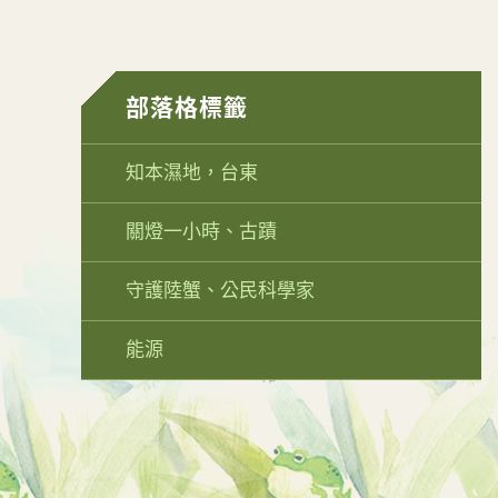
部落格標籤
知本濕地，台東
關燈一小時、古蹟
守護陸蟹、公民科學家
能源