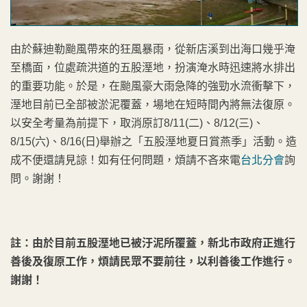
由於蘇迪勒颱風帶來的狂風暴雨，從新店溪到出海口幾乎淹
至橋面，位處疏洪道的五股溼地，扮演淹水時迅速將水排出
的重要功能。於是，在颱風豪大雨急降的強勁水流衝擊下，
溼地目前已全部被淤泥覆蓋，場地在短時間內將無法復原。
以安全考量為前提下，取消原訂8/11(二)、8/12(三)、
8/15(六)、8/16(日)舉辦之「五股溼地夏日賞燕季」活動。造
成不便還請見諒！如有任何問題，煩請不吝來電
台北分會
詢
問。謝謝！
註：由於目前五股溼地已被汙泥所覆蓋，新北市政府正進行
善後及復原工作，煩請民眾不要前往，以利善後工作進行。
謝謝！