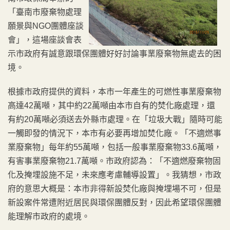
「臺南市廢棄物處理
願景與NGO團體座談
會」，這場座談會表
示市政府有誠意跟環保團體好好討論事業廢棄物無處去的困
境。
根據市政府提供的資料，本市一年產生的可燃性事業廢棄物
高達42萬噸，其中約22萬噸由本市自有的焚化廠處理，還
有約20萬噸必須送去外縣市處理。在「垃圾大戰」隨時可能
一觸即發的情況下，本市有必要再增加焚化廠。「不適燃事
業廢棄物」每年約55萬噸，包括一般事業廢棄物33.6萬噸，
有害事業廢棄物21.7萬噸。市政府認為：「不適燃廢棄物固
化及掩埋設施不足，未來應考慮輔導設置」。我猜想，市政
府的意思大概是：本市非得新設焚化廠與掩埋場不可，但是
新設案件常遭附近居民與環保團體反對，因此希望環保團體
能理解市政府的處境。