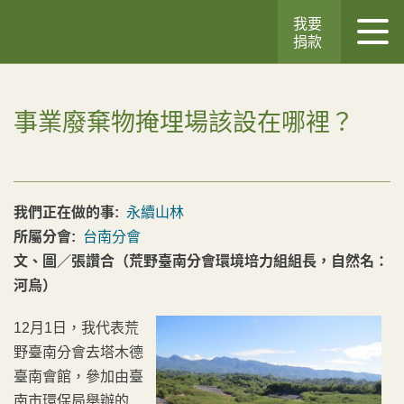
我要
捐款
事業廢棄物掩埋場該設在哪裡？
我們正在做的事:
永續山林
所屬分會:
台南分會
文、圖／張讚合（荒野臺南分會環境培力組組長，自然名：
河烏）
12月1日，我代表荒
野臺南分會去塔木德
臺南會館，參加由臺
南市環保局舉辦的