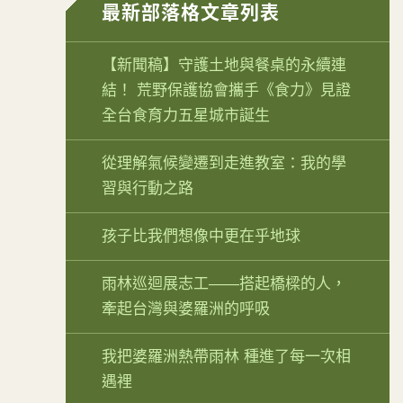
最新部落格文章列表
【新聞稿】守護土地與餐桌的永續連
結！ 荒野保護協會攜手《食力》見證
全台食育力五星城市誕生
從理解氣候變遷到走進教室：我的學
習與行動之路
孩子比我們想像中更在乎地球
雨林巡迴展志工——搭起橋樑的人，
牽起台灣與婆羅洲的呼吸
我把婆羅洲熱帶雨林 種進了每一次相
遇裡