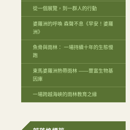
從一個展覽，到一群人的行動
婆羅洲的呼喚 森聲不息《早安！婆羅
洲》
魚骨與雨林： 一場持續十年的生態慢
跑
東馬婆羅洲熱帶雨林 ——豐富生物基
因庫
一場跨越海峽的雨林教育之緣