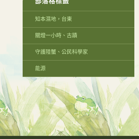
部落格標籤
知本濕地，台東
關燈一小時、古蹟
守護陸蟹、公民科學家
能源